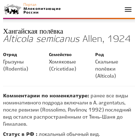
Портал
Млекопитающие
Togg
России
navi
Хангайская полёвка
Alticola semicanus
Allen, 1924
Отряд
Семейство
Род
Грызуны
Хомяковые
Скальные
(Rodentia)
(Cricetidae)
полёвки
(Alticola)
Комментарии по номенклатуре:
ранее все виды
номинативного подрода включали в A. argentatus,
после ревизии (Rossolimo, Pavlinov, 1992) последний
вид остался распространённым от Тянь-Шаня до
Гималаев.
Статус в РФ :
локальный обычный вид.