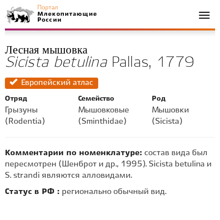
Портал
Млекопитающие
Togg
России
navi
Лесная мышовка
Sicista betulina
Pallas, 1779
Европейский атлас
Отряд
Семейство
Род
Грызуны
Мышовковые
Мышовки
(Rodentia)
(Sminthidae)
(Sicista)
Комментарии по номенклатуре:
состав вида был
пересмотрен (Шенброт и др., 1995). Sicista betulina и
S. strandi являются алловидами.
Статус в РФ :
регионально обычный вид.