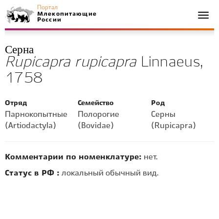
Портал
Млекопитающие
Togg
России
navi
Серна
Rupicapra rupicapra
Linnaeus,
1758
Отряд
Семейство
Род
Парнокопытные
Полорогие
Серны
(Artiodactyla)
(Bovidae)
(Rupicapra)
Комментарии по номенклатуре:
нет.
Статус в РФ :
локальный обычный вид.