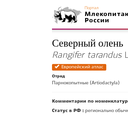
Портал
Млекопита
России
Северный олень
Rangifer tarandus
L
Европейский атлас
Отряд
Парнокопытные (Artiodactyla)
Комментарии по номенклатур
Статус в РФ :
регионально обычн