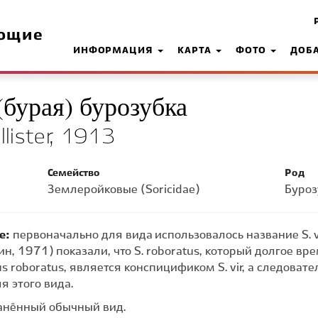
ющие
ИНФОРМАЦИЯ
КАРТА
ФОТО
ДОБ
бурая) бурозубка
lister, 1913
Семейство
Род
Землеройковые (Soricidae)
Буроз
е:
первоначально для вида использовалось название S. vir
, 1971) показали, что S. roboratus, который долгое вр
 roboratus, является конспицификом S. vir, а следовате
 этого вида.
анённый обычный вид.