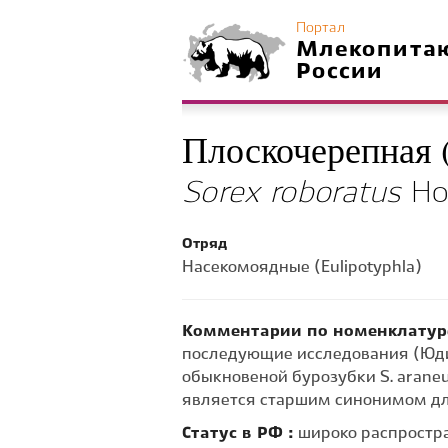
Портал
Млекопита
России
Плоскочерепная (
Sorex roboratus
Hol
Отряд
Насекомоядные (Eulipotyphla)
Комментарии по номенклатур
последующие исследования (Юдин
обыкновеной бурозубки S. araneus
является старшим синонимом для
Статус в РФ :
широко распростр