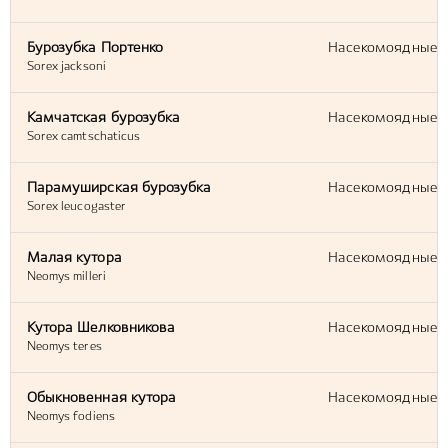
Бурозубка Портенко
Насекомоядные (E
Sorex jacksoni
Камчатская бурозубка
Насекомоядные (E
Sorex camtschaticus
Парамуширская бурозубка
Насекомоядные (E
Sorex leucogaster
Малая кутора
Насекомоядные (E
Neomys milleri
Кутора Шелковникова
Насекомоядные (E
Neomys teres
Обыкновенная кутора
Насекомоядные (E
Neomys fodiens