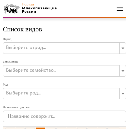
Портал
Млекопитающие
Togg
России
navi
Список видов
Отряд
Выберите отряд...
Семейство
Выберите семейство...
Род
Выберите род...
Название содержит