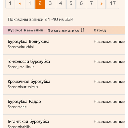
1
«
1
2
3
4
5
6
7
»
17
Показаны записи
21-40
из
334
Русское название
Отряд
По систематике
Бурозубка Волнухина
Насекомоядные (E
Sorex volnuchini
Тонконосая бурозубка
Насекомоядные (E
Sorex gracillimus
Крошечная бурозубка
Насекомоядные (E
Sorex minutissimus
Бурозубка Радде
Насекомоядные (E
Sorex raddei
Гигантская бурозубка
Насекомоядные (E
Sorex mirabilis