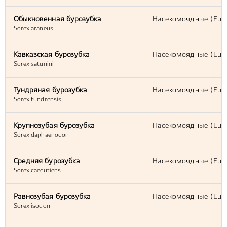
Обыкновенная бурозубка
Насекомоядные (Eulip
Sorex araneus
Кавказская бурозубка
Насекомоядные (Eulip
Sorex satunini
Тундряная бурозубка
Насекомоядные (Eulip
Sorex tundrensis
Крупнозубая бурозубка
Насекомоядные (Eulip
Sorex daphaenodon
Средняя бурозубка
Насекомоядные (Eulip
Sorex caecutiens
Равнозубая бурозубка
Насекомоядные (Eulip
Sorex isodon