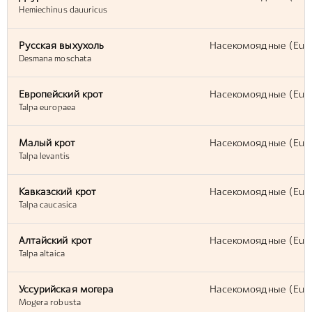
Hemiechinus dauuricus
Русская выхухоль
Насекомоядные (Eulip
Desmana moschata
Европейский крот
Насекомоядные (Eulip
Talpa europaea
Малый крот
Насекомоядные (Eulip
Talpa levantis
Кавказский крот
Насекомоядные (Eulip
Talpa caucasica
Алтайский крот
Насекомоядные (Eulip
Talpa altaica
Уссурийская могера
Насекомоядные (Eulip
Mogera robusta