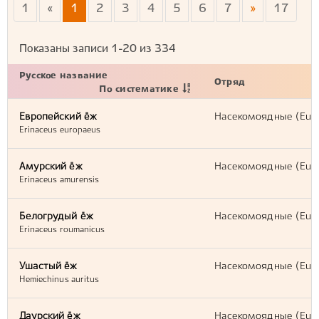
1
«
1
2
3
4
5
6
7
»
17
Показаны записи
1-20
из
334
Русское название
Отряд
По систематике
Европейский ёж
Насекомоядные (Eulip
Erinaceus europaeus
Амурский ёж
Насекомоядные (Eulip
Erinaceus amurensis
Белогрудый ёж
Насекомоядные (Eulip
Erinaceus roumanicus
Ушастый ёж
Насекомоядные (Eulip
Hemiechinus auritus
Даурский ёж
Насекомоядные (Eulip