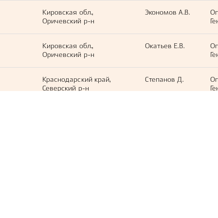
Кировская обл.,
Экономов А.В.
Оп
Оричевский р-н
Ге
Кировская обл.,
Окатьев Е.В.
Оп
Оричевский р-н
Ге
Краснодарский край,
Степанов Д.
Оп
Северский р-н
Ге
Кировская обл.,
Братухин В.П.
Оп
Оричевский р-н
Ге
Кировская обл.,
Братухин В.П.
Оп
Оричевский р-н
Ге
Кировская обл.,
Морозов А.В.
Оп
Оричевский р-н
Ге
Кировская обл.,
Морозов А.В.
Оп