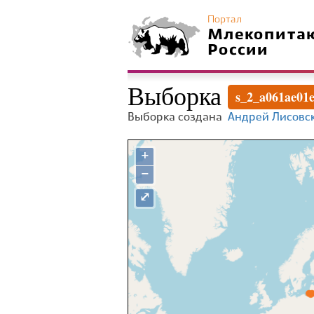
Портал
Млекопита
России
Выборка
s_2_a061ae01
Выборка создана
Андрей Лисовс
+
−
⤢