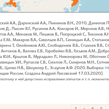
й А.А., Даренский А.А., Пиминов В.Н., 2010, Данилов П.И
в Д., Пысин В.Г., Русинов А.А., Комаров И., Морозов А.В., 
ов А.А., Монаков М., Пешков В., Попроцкий С., Тихонов А.Н
а Е.М., Макаров В.А., Савельев А.П., Синицын А.А., Степано
аврина Т., Олейников А.Ю., Слободенюк В.Б., Стахеев В.В., С
Антонов А., Валова Е.В., Горобейко В.В., Госьков А.М., До
а Ю.И., Крылов В., Мурадьян Л., Никонорова М., Оботнин С.
авицын У.И., Рупасов С.В., Смелов Л., Смирнов М.Н., Сотни
.В., Цапко Н.В., Шмуклер Е., Эсаулов А.Ф. 2020. Выборка:
h
ющие России. Создана Андрей Лисовский 17.03.2020]
поэтому в ней допустимо исправление опечаток и т. п. незначит
1
«
4
5