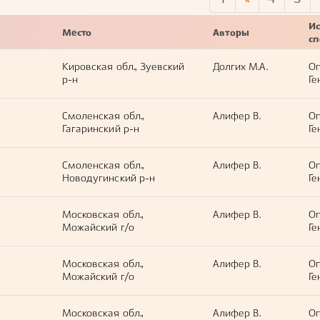
Ис
Место
Авторы
с
Кировская обл., Зуевский
Долгих М.А.
Оп
р-н
Ге
Смоленская обл.,
Алифер В.
Оп
Гагаринский р-н
Ге
Смоленская обл.,
Алифер В.
Оп
Новодугинский р-н
Ге
Московская обл.,
Алифер В.
Оп
Можайский г/о
Ге
Московская обл.,
Алифер В.
Оп
Можайский г/о
Ге
Московская обл.,
Алифер В.
Оп