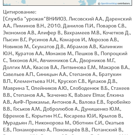
©
OpenStreetMap
contributors.
Цитирование:
[Служба "урожая" ВНИИОЗ, Лисовский А.А., Даренский
А.А., Пиминов В.Н., 2010, Данилов П.И., Поваров С.В.,
Экономов А.В., Алифер В., Вахрамеев М.В., Кочетков Д.,
Пысин В.Г., Русинов А.А., Комаров И., Морозов А.В.,
Новиков М., Скуматов Д.В., Абрамов А.В., Калинкин
Ю.Н., Куратов А.А., Монаков М., Пешков В., Попроцкий
С., Тихонов А.Н., Авчинников С.А., Дворников М.Г.,
Долгих М.А., Квасов В.А., Литвинова Е.М., Макаров В.А.,
Савельев А.П., Синицын А.А., Степанов А., Братухин
В.П., Клементьева Н.Н., Крускоп С.В., Кулаков Д.В.,
Маврина Т., Олейников А.Ю., Слободенюк В.Б., Стахеев
В.В., Степанов А.А., Ткаченко К., Babaev Elmar, Ёлкина
А.В., АиФ-Прикамье, Антонов А., Валова Е.В., Горобейко
В.В., Госьков А.М., Добролюбов А., Дунишенко Ю.М.,
Ефремов Е., Корытин Н.С., Косарева Ю.И., Крылов В.,
Мурадьян Л., Никонорова М., Оботнин С.И., Окатьев
Е.В., Понаморенко А., Пономарёв В.В., Потанский В.,