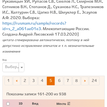
Рукавицын У.И., Рупасов С.В., Смелов Л., Смирнов М.Н.,
Сотников В.Н., Степанов Д., Суханова Н.С., Трапезников
И.С., Халтурин С.В., Цапко Н.В., Шмуклер Е., Эсаулов
А.Ф. 2020. Выборка:
https://rusmam.ru/sample/records?
id=s_2_a061ae01e3
. Млекопитающие России.
Создана Андрей Лисовский 17.03.2020]
цитата сгенерирована автоматически, поэтому в ней
допустимо исправление опечаток и т. п. незначительные
изменения
Вид
Выберите вид...
1
«
2
3
4
5
6
7
8
»
24
Показаны записи
161-200
из
938
ID
Вид
Место