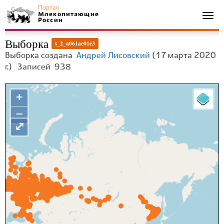
Портал
Млекопитающие
Togg
России
navi
Выборка
s_2_a061ae01e3
Выборка создана
Андрей Лисовский
(17 марта 2020
г.)
Записей
938
+
−
⤢