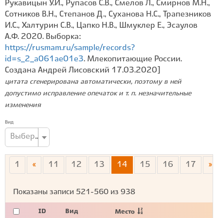
Рукавицын У.И., Рупасов С.В., Смелов Л., Смирнов М.Н.,
Сотников В.Н., Степанов Д., Суханова Н.С., Трапезников
И.С., Халтурин С.В., Цапко Н.В., Шмуклер Е., Эсаулов
А.Ф. 2020. Выборка:
https://rusmam.ru/sample/records?
id=s_2_a061ae01e3
. Млекопитающие России.
Создана Андрей Лисовский 17.03.2020]
цитата сгенерирована автоматически, поэтому в ней
допустимо исправление опечаток и т. п. незначительные
изменения
Вид
Выберите вид...
1
«
11
12
13
14
15
16
17
»
Показаны записи
521-560
из
938
ID
Вид
Место