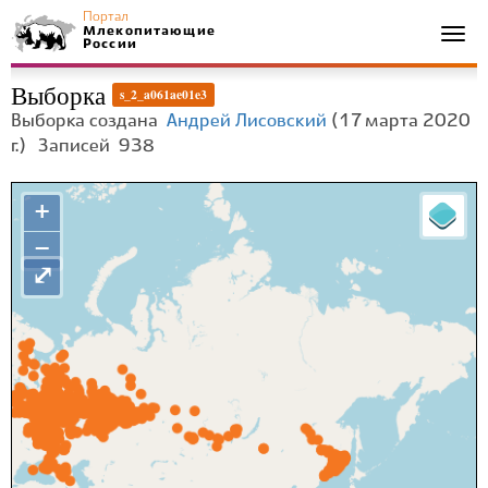
Портал
Млекопитающие
Togg
России
navi
Выборка
s_2_a061ae01e3
Выборка создана
Андрей Лисовский
(17 марта 2020
г.)
Записей
938
+
−
⤢