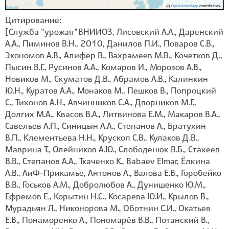
©
OpenStreetMap
contributors.
Цитирование:
[Служба "урожая" ВНИИОЗ, Лисовский А.А., Даренский
А.А., Пиминов В.Н., 2010, Данилов П.И., Поваров С.В.,
Экономов А.В., Алифер В., Вахрамеев М.В., Кочетков Д.,
Пысин В.Г., Русинов А.А., Комаров И., Морозов А.В.,
Новиков М., Скуматов Д.В., Абрамов А.В., Калинкин
Ю.Н., Куратов А.А., Монаков М., Пешков В., Попроцкий
С., Тихонов А.Н., Авчинников С.А., Дворников М.Г.,
Долгих М.А., Квасов В.А., Литвинова Е.М., Макаров В.А.,
Савельев А.П., Синицын А.А., Степанов А., Братухин
В.П., Клементьева Н.Н., Крускоп С.В., Кулаков Д.В.,
Маврина Т., Олейников А.Ю., Слободенюк В.Б., Стахеев
В.В., Степанов А.А., Ткаченко К., Babaev Elmar, Ёлкина
А.В., АиФ-Прикамье, Антонов А., Валова Е.В., Горобейко
В.В., Госьков А.М., Добролюбов А., Дунишенко Ю.М.,
Ефремов Е., Корытин Н.С., Косарева Ю.И., Крылов В.,
Мурадьян Л., Никонорова М., Оботнин С.И., Окатьев
Е.В., Понаморенко А., Пономарёв В.В., Потанский В.,