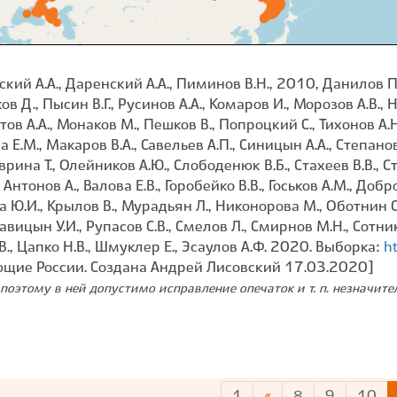
й А.А., Даренский А.А., Пиминов В.Н., 2010, Данилов П.И
в Д., Пысин В.Г., Русинов А.А., Комаров И., Морозов А.В., 
ов А.А., Монаков М., Пешков В., Попроцкий С., Тихонов А.Н
а Е.М., Макаров В.А., Савельев А.П., Синицын А.А., Степано
аврина Т., Олейников А.Ю., Слободенюк В.Б., Стахеев В.В., С
Антонов А., Валова Е.В., Горобейко В.В., Госьков А.М., До
а Ю.И., Крылов В., Мурадьян Л., Никонорова М., Оботнин С.
авицын У.И., Рупасов С.В., Смелов Л., Смирнов М.Н., Сотни
.В., Цапко Н.В., Шмуклер Е., Эсаулов А.Ф. 2020. Выборка:
h
ющие России. Создана Андрей Лисовский 17.03.2020]
поэтому в ней допустимо исправление опечаток и т. п. незначит
1
«
8
9
10