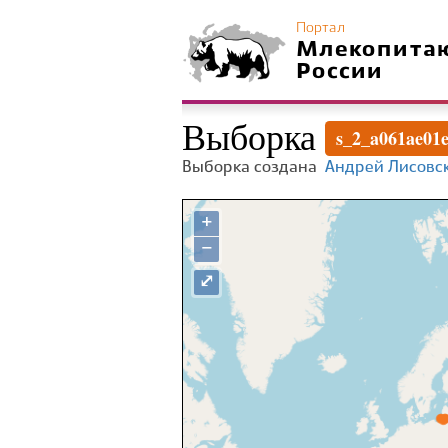
Портал
Млекопита
России
Выборка
s_2_a061ae01
Выборка создана
Андрей Лисовс
+
−
⤢