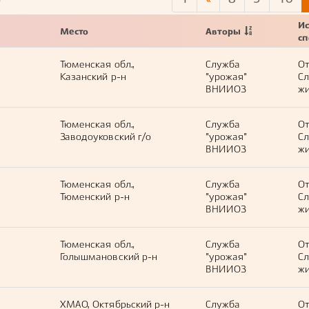
8
Ис
Место
Авторы
с
Тюменская обл.,
Служба
О
Казанский р-н
"урожая"
С
ВНИИОЗ
жи
Тюменская обл.,
Служба
О
Заводоуковский г/о
"урожая"
С
ВНИИОЗ
жи
Тюменская обл.,
Служба
О
Тюменский р-н
"урожая"
С
ВНИИОЗ
жи
Тюменская обл.,
Служба
О
Голышмановский р-н
"урожая"
С
ВНИИОЗ
жи
ХМАО, Октябрьский р-н
Служба
О