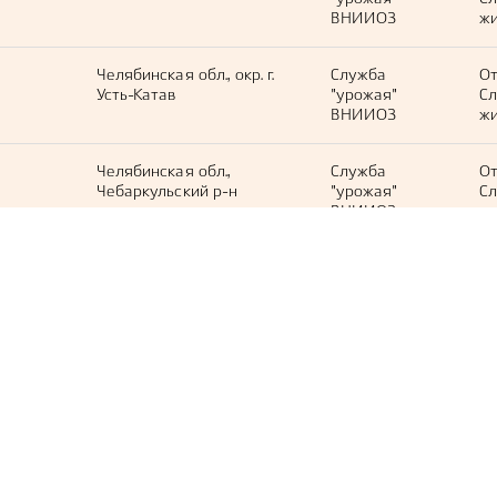
ВНИИОЗ
жи
Челябинская обл., окр. г.
Служба
О
Усть-Катав
"урожая"
С
ВНИИОЗ
жи
Челябинская обл.,
Служба
О
Чебаркульский р-н
"урожая"
С
ВНИИОЗ
жи
Свердловская обл.,
Служба
О
Полевской г/о
"урожая"
С
ВНИИОЗ
жи
Челябинская обл., Уйский
Служба
О
р-н
"урожая"
С
ВНИИОЗ
жи
Челябинская обл.,
Служба
О
Нязепетровский р-н
"урожая"
С