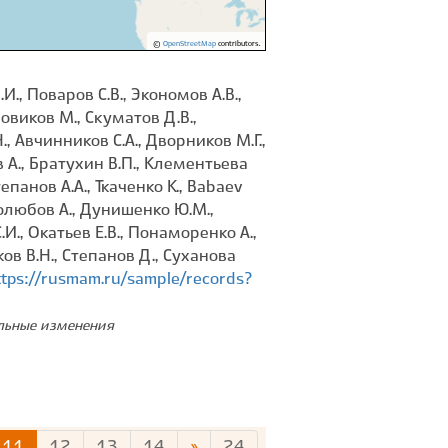
©
OpenStreetMap
contributors.
., Поваров С.В., Экономов А.В.,
Новиков М., Скуматов Д.В.,
., Авчинников С.А., Дворников М.Г.,
в А., Братухин В.П., Клементьева
тепанов А.А., Ткаченко К., Babaev
бролюбов А., Дунишенко Ю.М.,
И., Окатьев Е.В., Понаморенко А.,
ков В.Н., Степанов Д., Суханова
ttps://rusmam.ru/sample/records?
ельные изменения
11
12
13
14
»
24