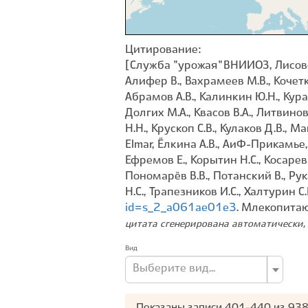
Цитирование:
[Служба "урожая" ВНИИОЗ, Лисовски
Алифер В., Вахрамеев М.В., Кочетко
Абрамов А.В., Калинкин Ю.Н., Курат
Долгих М.А., Квасов В.А., Литвинов
Н.Н., Крускоп С.В., Кулаков Д.В., М
Elmar, Ёлкина А.В., АиФ-Прикамье, 
Ефремов Е., Корытин Н.С., Косарев
Пономарёв В.В., Потанский В., Рук
Н.С., Трапезников И.С., Халтурин С
id=s_2_a061ae01e3
. Млекопита
цитата сгенерирована автоматически, 
Вид
Выберите вид...