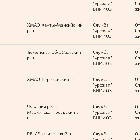
"урожая"
С
ВНИИОЗ
жи
ХМАО, Ханты-Мансийский
Служба
О
р-н
"урожая"
С
ВНИИОЗ
жи
Тюменская обл., Уватский
Служба
О
р-н
"урожая"
С
ВНИИОЗ
жи
ХМАО, Берёзовский р-н
Служба
О
"урожая"
С
ВНИИОЗ
жи
Чувашия респ.,
Служба
О
Мариинско-Посадский р-
"урожая"
С
н
ВНИИОЗ
жи
РБ, Абзелиловский р-н
Служба
О
"урожая"
С