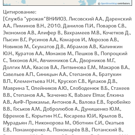
©
OpenStreetMap
contributors.
Цитирование:
[Служба "урожая" ВНИИОЗ, Лисовский А.А., Даренский
А.А., Пиминов В.Н., 2010, Данилов П.И., Поваров С.В.,
Экономов А.В., Алифер В., Вахрамеев М.В., Кочетков Д.,
Пысин В.Г., Русинов А.А., Комаров И., Морозов А.В.,
Новиков М., Скуматов Д.В., Абрамов А.В., Калинкин
Ю.Н., Куратов А.А., Монаков М., Пешков В., Попроцкий
С., Тихонов А.Н., Авчинников С.А., Дворников М.Г.,
Долгих М.А., Квасов В.А., Литвинова Е.М., Макаров В.А.,
Савельев А.П., Синицын А.А., Степанов А., Братухин
В.П., Клементьева Н.Н., Крускоп С.В., Кулаков Д.В.,
Маврина Т., Олейников А.Ю., Слободенюк В.Б., Стахеев
В.В., Степанов А.А., Ткаченко К., Babaev Elmar, Ёлкина
А.В., АиФ-Прикамье, Антонов А., Валова Е.В., Горобейко
В.В., Госьков А.М., Добролюбов А., Дунишенко Ю.М.,
Ефремов Е., Корытин Н.С., Косарева Ю.И., Крылов В.,
Мурадьян Л., Никонорова М., Оботнин С.И., Окатьев
Е.В., Понаморенко А., Пономарёв В.В., Потанский В.,