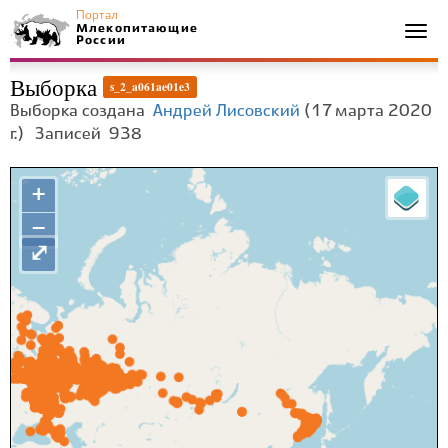
Портал
Млекопитающие
Togg
России
navi
Выборка
s_2_a061ae01e3
Выборка создана
Андрей Лисовский
(17 марта 2020
г.)
Записей
938
+
−
⤢