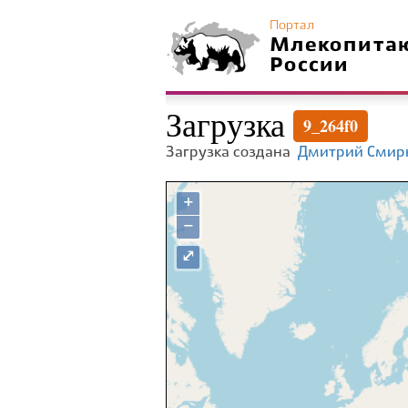
Портал
Млекопита
России
Загрузка
9_264f0
Загрузка создана
Дмитрий Смир
+
−
⤢