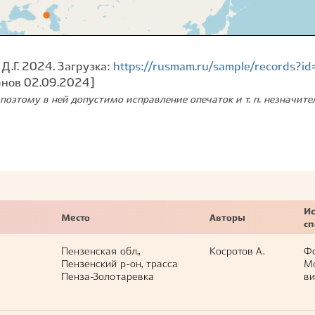
 Д.Г. 2024. Загрузка:
https://rusmam.ru/sample/records?i
рнов 02.09.2024]
поэтому в ней допустимо исправление опечаток и т. п. незначит
Ис
Место
Авторы
с
Пензенская обл.,
Косротов А.
Ф
Пензенский р-он, трасса
М
Пенза-Золотаревка
ви