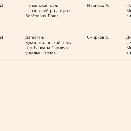
ца
Пензенская обл.,
Иванова А.
Ф
Пензенский р-н, окр. пос.
М
Берёзовая Роща
ви
ца
Дагестан,
Смирнов Д.Г.
Ди
Кумторкалинский р-он,
ре
окр. бархана Сарыкум,
М
ущелье Нартов
ви