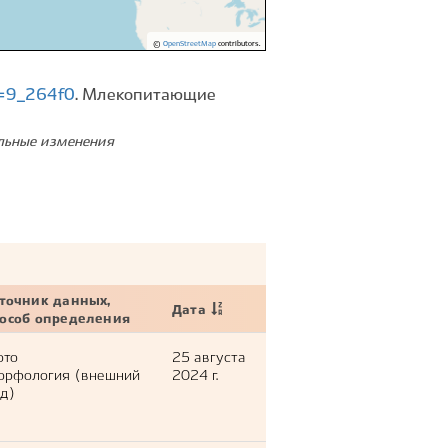
©
OpenStreetMap
contributors.
d=9_264f0
. Млекопитающие
ельные изменения
точник данных,
Дата
пособ определения
ото
25 августа
орфология (внешний
2024 г.
д)