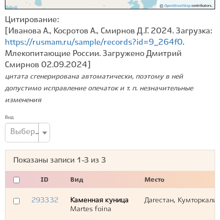
©
OpenStreetMap
contributors.
Цитирование:
[Иванова А., Косротов А., Смирнов Д.Г. 2024. Загрузка:
https://rusmam.ru/sample/records?id=9_264f0
.
Млекопитающие России. Загружено Дмитрий
Смирнов 02.09.2024]
цитата сгенерирована автоматически, поэтому в ней
допустимо исправление опечаток и т. п. незначительные
изменения
Вид
Выберите вид...
Показаны записи
1-3
из
3
ID
Вид
Место
293332
Каменная куница
Дагестан, Кумторкалин
Martes foina