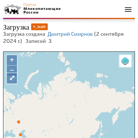
Портал
Млекопитающие
Togg
России
navi
Загрузка
9_264f0
Загрузка создана
Дмитрий Смирнов
(2 сентября
2024 г.)
Записей
3
+
−
⤢