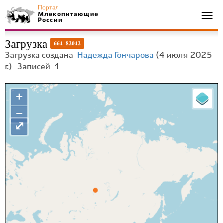
Портал
Млекопитающие
Togg
России
navi
Загрузка
664_82042
Загрузка создана
Надежда Гончарова
(4 июля 2025
г.)
Записей
1
+
−
⤢