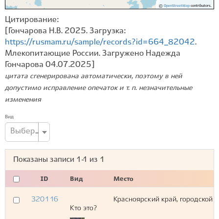
©
OpenStreetMap
contributors.
Цитирование:
[Гончарова Н.В. 2025. Загрузка:
https://rusmam.ru/sample/records?id=664_82042
.
Млекопитающие России. Загружено Надежда
Гончарова 04.07.2025]
цитата сгенерирована автоматически, поэтому в ней
допустимо исправление опечаток и т. п. незначительные
изменения
Вид
Выберите вид...
Показаны записи
1-1
из
1
ID
Вид
Место
320116
Красноярский край, городской о
Кто это?