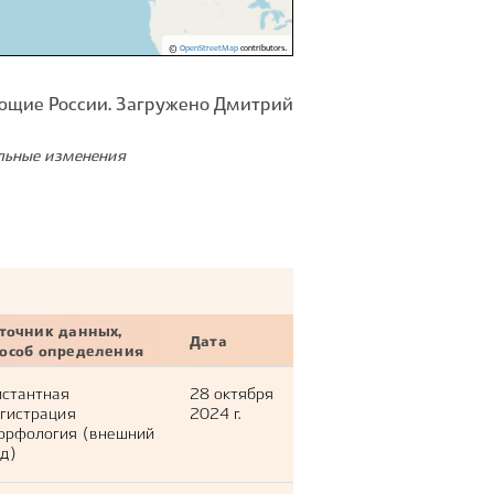
©
OpenStreetMap
contributors.
ющие России. Загружено Дмитрий
ельные изменения
точник данных,
Дата
пособ определения
стантная
28 октября
гистрация
2024 г.
орфология (внешний
д)