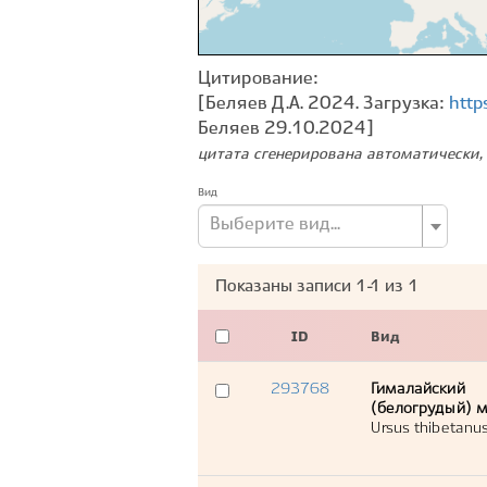
Цитирование:
[Беляев Д.А. 2024. Загрузка:
http
Беляев 29.10.2024]
цитата сгенерирована автоматически, 
Вид
Выберите вид...
Показаны записи
1-1
из
1
ID
Вид
293768
Гималайский
(белогрудый) 
Ursus thibetanu