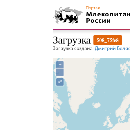
Портал
Млекопита
России
Загрузка
508_75fe8
Загрузка создана
Дмитрий Беля
+
−
⤢