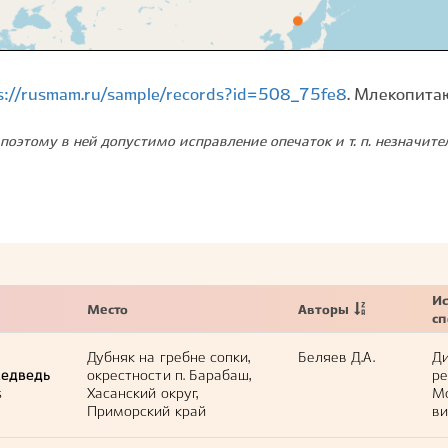
s://rusmam.ru/sample/records?id=508_75fe8
. Млекопита
поэтому в ней допустимо исправление опечаток и т. п. незначит
Ис
Место
Авторы
с
Дубняк на гребне сопки,
Беляев Д.А.
Ди
медведь
окрестности п. Барабаш,
ре
s
Хасанский округ,
М
Приморский край
ви