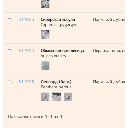
311903
Сибирская косуля
Парковый дубняк,
Capreolus pygargus
311904
Обыкновенная лисица
Окраина поля, ок
Vulpes vulpes
311905
Леопард (барс)
Парковый дубняк,
Panthera pardus
Показаны записи
1-4
из
4