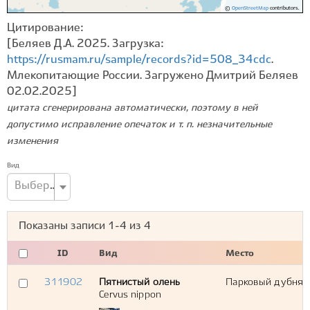
©
OpenStreetMap
contributors.
Цитирование:
[Беляев Д.А. 2025. Загрузка:
https://rusmam.ru/sample/records?id=508_34cdc
.
Млекопитающие России. Загружено Дмитрий Беляев
02.02.2025]
цитата сгенерирована автоматически, поэтому в ней
допустимо исправление опечаток и т. п. незначительные
изменения
Вид
Выберите вид...
Показаны записи
1-4
из
4
ID
Вид
Место
311902
Пятнистый олень
Парковый дубняк,
Cervus nippon