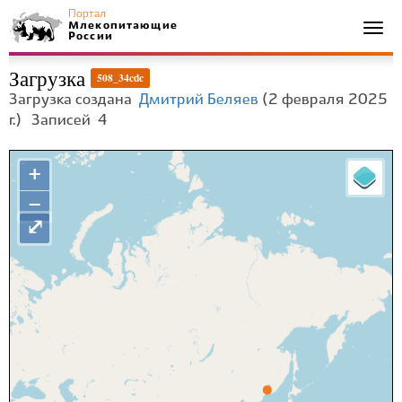
Портал
Млекопитающие
Togg
России
navi
Загрузка
508_34cdc
Загрузка создана
Дмитрий Беляев
(2 февраля 2025
г.)
Записей
4
+
−
⤢