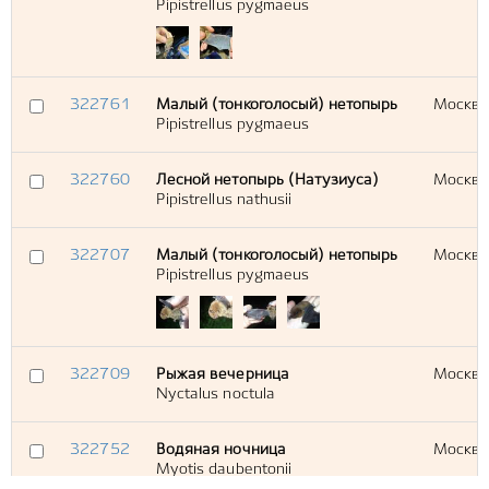
Pipistrellus pygmaeus
322761
Малый (тонкоголосый) нетопырь
Москва
Pipistrellus pygmaeus
322760
Лесной нетопырь (Натузиуса)
Москва
Pipistrellus nathusii
322707
Малый (тонкоголосый) нетопырь
Москва
Pipistrellus pygmaeus
322709
Рыжая вечерница
Москва
Nyctalus noctula
322752
Водяная ночница
Москва
Myotis daubentonii