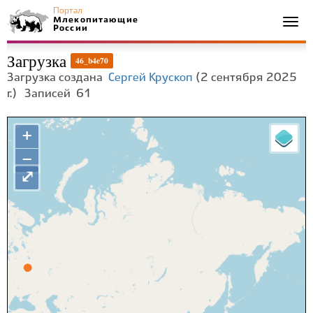
Портал
Млекопитающие
Togg
России
navi
Загрузка
46_b4e70
Загрузка создана
Сергей Крускоп
(2 сентября 2025
г.)
Записей
61
+
−
⤢