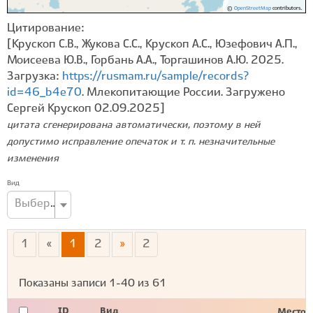
©
OpenStreetMap
contributors.
Цитирование:
[Крускоп С.В., Жукова С.С., Крускоп А.С., Юзефович А.П.,
Моисеева Ю.В., Горбань А.А., Торгашинов А.Ю. 2025.
Загрузка:
https://rusmam.ru/sample/records?
id=46_b4e70
. Млекопитающие России. Загружено
Сергей Крускоп 02.09.2025]
цитата сгенерирована автоматически, поэтому в ней
допустимо исправление опечаток и т. п. незначительные
изменения
Вид
Выберите вид...
1
«
1
2
»
2
Показаны записи
1-40
из
61
ID
Вид
Место