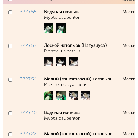
322755
Водяная ночница
Москва,
Myotis daubentonii
322753
Лесной нетопырь (Натузиуса)
Москва,
Pipistrellus nathusii
322754
Малый (тонкоголосый) нетопырь
Москва,
Pipistrellus pygmaeus
322716
Водяная ночница
Москва
Myotis daubentonii
322722
Малый (тонкоголосый) нетопырь
Москва,