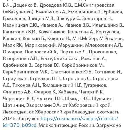
В.Ч., Доценко В., Дроздова Ю.В., Е.М.Снигиревская
(=Вакуленко), Емельянов А., Емельянова Л., Ербаева,
Ермолаев, Зайцев М.В., Закауру С., Золотарев Н.,
Иваницкая Е.Ю., Иванов А., Иванов В.В., Ильяшенко В.,
Капитонов В.И., Кожанчиков, Колесова А., Кортусова,
Кошкин, Кошкин Б., Кякшто Н., М.Н.Мейер, М.Розанов,
Маак Р.К., Мариковский, Марушкин, Млокосевич А.Л.,
Овчаров, Покровский А., Портенко Л., Прокопенко,
Разоренова А.П., Республика Саха, Романов А.,
Сдобников В., Сергеев Г.С., Серебренников М.,
Серебренников М.К., Сластионенко Ю.Б., Сотников И.,
Страутман, Стрелков П.П., Строганов С., Строганова
А.С., Тихонов А.Н., Томашинский Н.Г., Тугаринов,
Филатов А.В., Флеров К., Хабаева, Чапский К.,
Чернавин В.В., Чуркин П.Е., Шмидт В.С., Шульпин,
Щетинин, Эверсманн Э.А., от Хабаровский край.
Лесоотдел, от Хбаровский крайлесоудел охотчасть
2026. Загрузка:
https://rusmam.ru/sample/records?
id=379_b09cd
. Млекопитающие России. Загружено