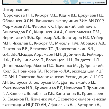
©
OpenStreetMap
contributors.
Цитирование:
[Воронцова Н.Н., Киборт М.Е., Юдин В.Г., Докучаев Н.Е.,
Оболенский С.И., Тувинская экспедиция ЗИН АН СССР,
Формозов А.Н., Флеров К.К., Г.Троицкий, unknown,
Виноградов Б.С., Кищинский А.А., Снигиревская Е.М.,
Чернявский Ф.Б., Кречмар А.В., Золотарев Н.Т., Мейер
М.Н., Яковлев Е., Киборт М., Михель Н.М., Абрамов А.В.,
Платонов В.В., Бекасова Т.С., Дорогостайский В.Ч.,
G.Radde/Г.Радде, Абрамсон Н.И., Дубинин В., Реймерс
Н.Ф., Рябушинского П., Воронцов Н.Н., Гондатти Н.Л.,
Доппельмайер, Михно П.С., Ткаченко М., Дубровский,
Крал Б., Новикова Т.А., Портенко Л.А., экспедиция ИЦГ
СО АН, I Советско-Американская Экспедиция ИЦГ СО
АН, Белоусов В., Белоусов В.И., Доппельмайер Г.Г.,
Кожанчиков И.В., Кривошеев В.Г., Новикова Т., Троицкий
Г., А.Колосов, Воробьева К.Е., Капитонов В., Кривошеев
В., Семенов П., Ткаченко М.И., I советско-американская
экспедиция ИЦГ СО АН, Афанасьев Ал., Бутурлин А.,