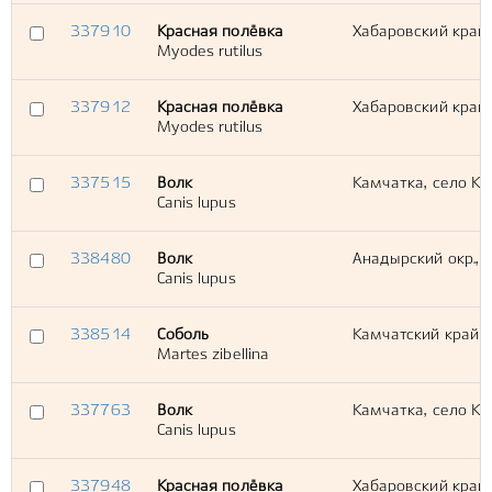
337910
Красная полёвка
Хабаровский край 
Myodes rutilus
337912
Красная полёвка
Хабаровский край
Myodes rutilus
337515
Волк
Камчатка, село К
Canis lupus
338480
Волк
Анадырский окр., 
Canis lupus
338514
Соболь
Камчатский край 
Martes zibellina
337763
Волк
Камчатка, село К
Canis lupus
337948
Красная полёвка
Хабаровский край 