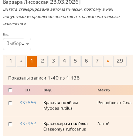
Варвара Лисовская 23.03.2026]
цитата сгенерирована автоматически, поэтому в ней
допустимо исправление опечаток и т. п. незначительные
изменения
Вид
Выберите вид...
1
«
1
2
3
4
5
6
7
»
29
Показаны записи
1-40
из
1 136
ID
Вид
Место
337656
Красная полёвка
Республика Саха 
Myodes rutilus
337952
Красносерая полёвка
Алтай
Craseomys rufocanus