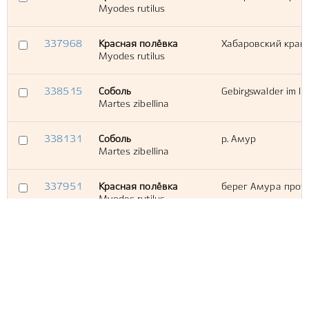
Myodes rutilus
337968
Красная полёвка
Хабаровский край
Myodes rutilus
338515
Соболь
Gebirgswalder im li
Martes zibellina
338131
Соболь
р. Амур
Martes zibellina
337951
Красная полёвка
берег Амура прот
Myodes rutilus
337947
Красная полёвка
Амурская область
Myodes rutilus
337960
Тушканчик-прыгун
Kulussut./Kuluss/К
Allactaga sibirica