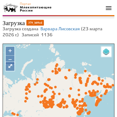
Портал
Млекопитающие
Togg
России
navi
Загрузка
379_b09cd
Загрузка создана
Варвара Лисовская
(23 марта
2026 г.)
Записей
1136
+
−
⤢