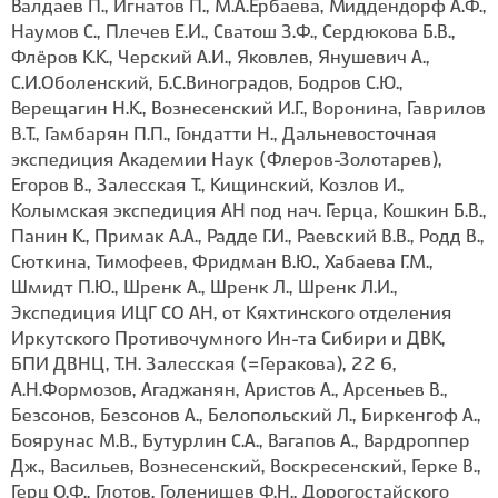
Валдаев П., Игнатов П., М.А.Ербаева, Миддендорф А.Ф.,
Наумов С., Плечев Е.И., Сватош З.Ф., Сердюкова Б.В.,
Флёров К.К., Черский А.И., Яковлев, Янушевич А.,
С.И.Оболенский, Б.С.Виноградов, Бодров С.Ю.,
Верещагин Н.К., Вознесенский И.Г., Воронина, Гаврилов
В.Т., Гамбарян П.П., Гондатти Н., Дальневосточная
экспедиция Академии Наук (Флеров-Золотарев),
Егоров В., Залесская Т., Кищинский, Козлов И.,
Колымская экспедиция АН под нач. Герца, Кошкин Б.В.,
Панин К., Примак А.А., Радде Г.И., Раевский В.В., Родд В.,
Сюткина, Тимофеев, Фридман В.Ю., Хабаева Г.М.,
Шмидт П.Ю., Шренк А., Шренк Л., Шренк Л.И.,
Экспедиция ИЦГ СО АН, от Кяхтинского отделения
Иркутского Противочумного Ин-та Сибири и ДВК,
БПИ ДВНЦ, Т.Н. Залесская (=Геракова), 22 6,
А.Н.Формозов, Агаджанян, Аристов А., Арсеньев В.,
Безсонов, Безсонов А., Белопольский Л., Биркенгоф А.,
Боярунас М.В., Бутурлин С.А., Вагапов А., Вардроппер
Дж., Васильев, Вознесенский, Воскресенский, Герке В.,
Герц О.Ф., Глотов, Голенищев Ф.Н., Дорогостайского