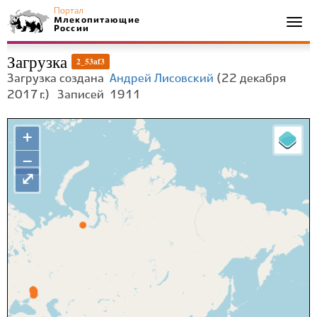
Портал
Млекопитающие
Togg
России
navi
Загрузка
2_53af3
Загрузка создана
Андрей Лисовский
(22 декабря
2017 г.)
Записей
1911
+
−
⤢