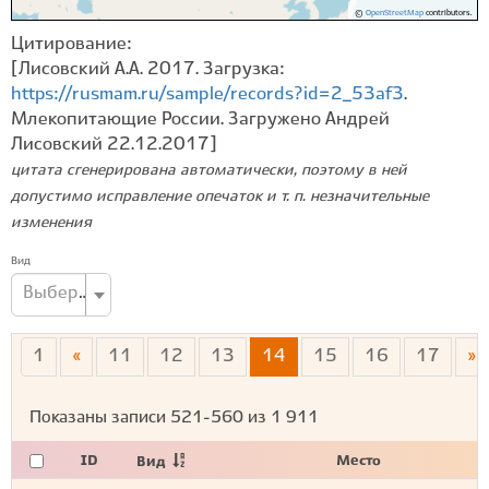
©
OpenStreetMap
contributors.
Цитирование:
[Лисовский А.А. 2017. Загрузка:
https://rusmam.ru/sample/records?id=2_53af3
.
Млекопитающие России. Загружено Андрей
Лисовский 22.12.2017]
цитата сгенерирована автоматически, поэтому в ней
допустимо исправление опечаток и т. п. незначительные
изменения
Вид
Выберите вид...
1
«
11
12
13
14
15
16
17
»
Показаны записи
521-560
из
1 911
ID
Место
Вид