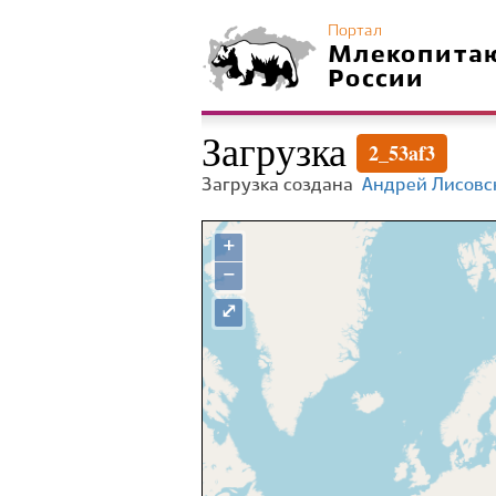
Портал
Млекопита
России
Загрузка
2_53af3
Загрузка создана
Андрей Лисовс
+
−
⤢