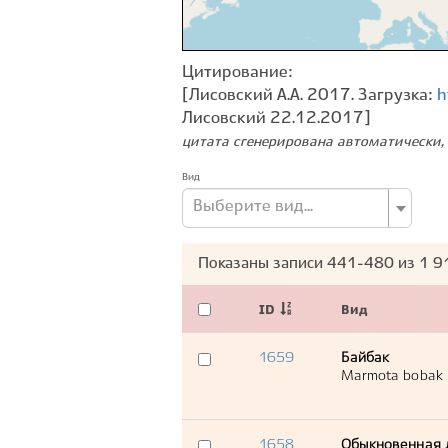
Цитирование:
[Лисовский А.А. 2017. Загрузка:
h
Лисовский 22.12.2017]
цитата сгенерирована автоматически, 
Вид
Выберите вид...
Показаны записи
441-480
из
1 9
ID
Вид
1659
Байбак
Marmota bobak
1658
Обыкновенная 