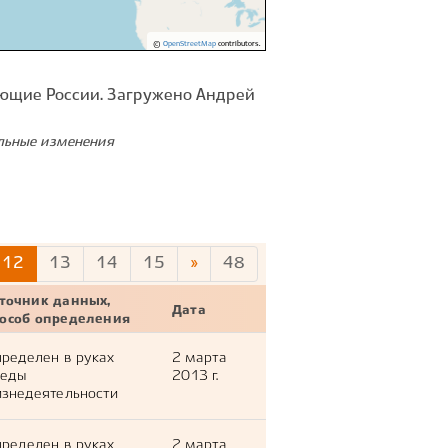
©
OpenStreetMap
contributors.
ющие России. Загружено Андрей
ельные изменения
12
13
14
15
»
48
точник данных,
Дата
пособ определения
ределен в руках
2 марта
леды
2013 г.
знедеятельности
ределен в руках
2 марта