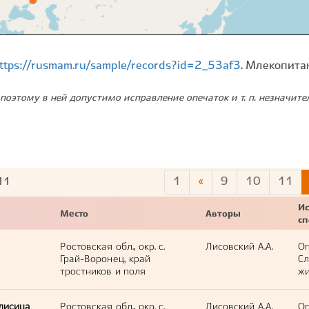
ttps://rusmam.ru/sample/records?id=2_53af3
. Млекопита
поэтому в ней допустимо исправление опечаток и т. п. незначит
1
«
9
10
11
11
Ис
Место
Авторы
с
Ростовская обл., окр. с.
Лисовский А.А.
Оп
Грай-Воронец, край
С
тростников и поля
жи
лисица
Ростовская обл., окр. с.
Лисовский А.А.
Оп