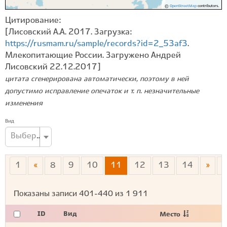
©
OpenStreetMap
contributors.
Цитирование:
[Лисовский А.А. 2017. Загрузка:
https://rusmam.ru/sample/records?id=2_53af3
.
Млекопитающие России. Загружено Андрей
Лисовский 22.12.2017]
цитата сгенерирована автоматически, поэтому в ней
допустимо исправление опечаток и т. п. незначительные
изменения
Вид
Выберите вид...
1
«
8
9
10
11
12
13
14
»
Показаны записи
401-440
из
1 911
ID
Вид
Место