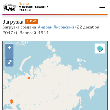
Портал
Млекопитающие
Togg
России
navi
Загрузка
2_53af3
Загрузка создана
Андрей Лисовский
(22 декабря
2017 г.)
Записей
1911
+
−
⤢