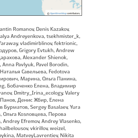
©
OpenStreetMap
contributors.
antin Romanov, Denis Kazakov,
lya Andreyenkova, tsekhmister_k,
away, vladimirblinov, fektrionic,
одуров, Grigory Evtukh, Andrew
Царахова, Alexander Shienok,
 Anna Pavlyuk, Pavel Borodin,
 Наталья Савельева, Fedotova
димирович, Марина, Ольга Панина,
cking, Бобаченко Елена, Владимир
ov, Dmitry_Irina_ecology, Valery
ей Панов, Денис Жбир, Елена
 Бурматов, Sergey Basalaev, Yura
, Ольга Козловцева, Перова
Andrey Efremov, Andrey Vlasenko,
lbelousov, vkirillov, weizel,
kina, MatveyLavrentiev, Nikita