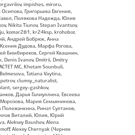
rgavrilov, impishes, miroru,
ёна Осипова, Григорьева Евгения,
Павел, Полякова Надежда, Юлия
ov, Nikita Tiunov, Stepan Ivantsov,
hju, komar281, kr24ksp, krohobor,
ский, Андрей Бобрюк, Анна
 Ксения Дудова, Марфа Рогова,
гей Бимбиреков, Сергей Квашнин,
 Denis Ivanov, Dmitrii, Dmitry
 KACTET MC, Khetam Sounbuli,
Belmesova, Tatiana Vaytina,
petrov, clumsy_naturalist,
plant, sergey-gashkov,
ганков, Дарья Галиуллина, Евсеева
я Морозова, Мария Семьянинова,
 Полежанкина, Ринат Султанов,
пилов Виталий, Юлия, Юрий
a, Aleksey Baushev, Alena
imoff, Alexey Chernyak (Черняк