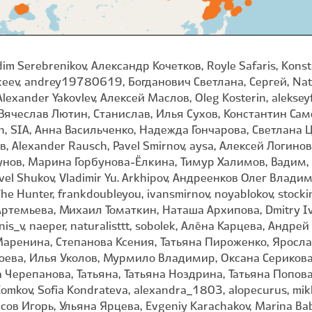
dim Serebrenikov, Александр Кочетков, Royle Safaris, Konst
eev, andrey19780619, Богданович Светлана, Сергей, Nata
exander Yakovlev, Алексей Маслов, Oleg Kosterin, alekseyfar
 Вячеслав Лютин, Станислав, Илья Сухов, Константин Сам
erin, SIA, Анна Васильченко, Надежда Гончарова, Светлана 
, Alexander Rausch, Pavel Smirnov, aysa, Алексей Логинов,
гунов, Марина Горбунова-Ëлкина, Тимур Халимов, Вадим,
Pavel Shukov, Vladimir Yu. Arkhipov, Андреенков Олег Вла
 The Hunter, frankdoubleyou, ivansmirnov, noyablokov, sto
Артемьева, Михаил Томаткин, Наташа Архипова, Dmitry Ivan
nis_v, naeper, naturalisttt, sobolek, Алёна Карцева, Андр
аренина, Степанова Ксения, Татьяна Пироженко, Ярослав
юева, Илья Уколов, Мурмило Владимир, Оксана Серикова
ерепанова, Татьяна, Татьяна Ноздрина, Татьяна Попова, 
omkov, Sofia Kondrateva, alexandra_1803, alopecurus, mikhai
ов Игорь, Ульяна Ярцева, Evgeniy Karachakov, Marina Baby