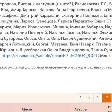
опова, Биопанк наступил (на что?), Василевская Л.С., 
 Владимир Тарасов, Власова Анна Георгиевна, Власова М
инасафина, Дмитрий Кардашин, Екатерина Полякова, Елиз
Никулина, Лариса Кузнецова, Лариса Перекати-Кошка Ос
арита, Мария Извольская, Милана, Михаил Зубарев, На
уева, Наталия Походзей, Наталья Гамова, Наталья Фоми
а Суворова, Олеся, Ольга, Оля, Павел Сущинский, Регина
ергей Литницкий, Сергей Матвеев, Таня Наверх, Татьяна
 Юрьевна, Шухободская Ольга Владимировна, Элина Сури
:
https://rusmam.ru/sample/records?id=2604_90f1f
. Млек
поэтому в ней допустимо исправление опечаток и т. п. незначит
1
«
1
2
Ис
Место
Авторы