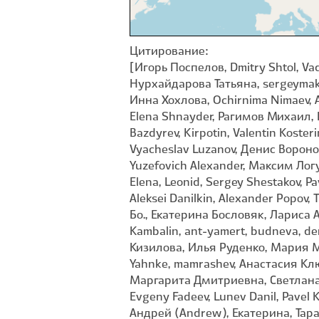
Цитирование:
[Игорь Поспелов, Dmitry Shtol, Va
Нурхайдарова Татьяна, sergeymak
Инна Хохлова, Ochirnima Nimaev, Al
Elena Shnayder, Рагимов Михаил,
Bazdyrev, Kirpotin, Valentin Kost
Vyacheslav Luzanov, Денис Воронов
Yuzefovich Alexander, Максим Ло
Elena, Leonid, Sergey Shestakov, 
Aleksei Danilkin, Alexander Popov,
Бо., Екатерина Бословяк, Лариса 
Kambalin, ant-yamert, budneva, de
Кизилова, Илья Руденко, Мария М
Yahnke, mamrashev, Анастасия Кл
Маргарита Дмитриевна, Светлана Ч
Evgeny Fadeev, Lunev Danil, Pavel K
Андрей (Andrew), Екатерина, Тарас