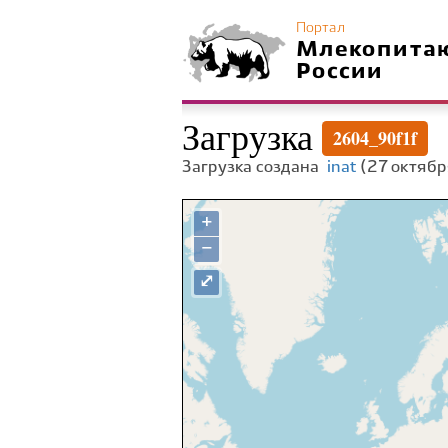
Портал
Млекопита
России
Загрузка
2604_90f1f
Загрузка создана
inat
(27 октябр
+
−
⤢