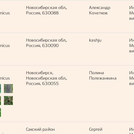
Новосибирская обл.,
Александр
И
nicus
Россия, 630088
Кочетков
М
ви
Новосибирская обл.,
kashju
И
nicus
Россия, 630090
М
ви
Новосибирск,
Полина
И
nicus
Новосибирская обл.,
Полежанкина
М
Россия, 630055
ви
Сакский район
Сергей
И