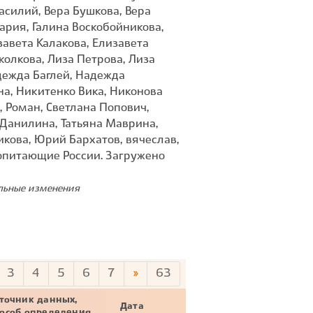
Василий, Вера Бушкова, Вера
ария, Галина Воскобойникова,
авета Калакова, Елизавета
колкова, Лиза Петрова, Лиза
дежда Баглей, Надежда
на, Никитенко Вика, Никонова
, Роман, Светлана Попович,
 Данилина, Татьяна Маврина,
кова, Юрий Бархатов, вячеслав,
опитающие России. Загружено
ельные изменения
3
4
5
6
7
»
63
точник данных,
Дата