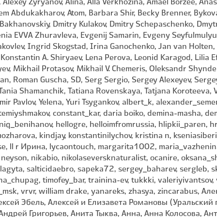
Alexey Zyryanov, Alina, Alla Verkhozina, Amaël Borzée, Anas
em Abdukakharov, Atom, Barbara Shir, Becky Brenner, Bykova 
 Bakhanovskiy, Dmitry Kulakov, Dmitry Schepaschenko, Dmyt
enia EVVA Zhuravleva, Evgenij Samarin, Evgeny Seyfulmulyuko
Yakovlev, Ingrid Skogstad, Irina Ganochenko, Jan van Holten
 Konstantin A. Shiryaev, Lena Perova, Leonid Karagod, Lilia 
v, Mikhail Protasov, Mikhail V. Chemeris, Oleksandr Shynder
, Roman Guscha, SD, Serg Sergio, Sergey Alexeyev, Sergey 
, Tania Shamanchik, Tatiana Rovenskaya, Tatjana Koroteeva, V
ir Pavlov, Yelena, Yuri Tsygankov, albert_k, alexander_seme
iyshmakov, constant_kar, daria boiko, demina-masha, de
niq_benihanov, hellogre, helloimfromrussia, hlipkii_paren, hruk
mozharova, kindjay, konstantinilychov, kristina n, kseniasib
rse, ll r Ирина, lycaontouch, margarita1002, maria_vazhenin
t, neyson, nikabio, nikolaseversknaturalist, ocanire, oksana_s
lagyta, salticidaebro, sapeka72, sergey_baharev, sergleb,
_chupag, timofey_bar, trainina-ev, tukkki, valeriyivantsov
av_msk, vrvr, william drake, yanareks, zhasya, zincarabus,
ексей Эбель, Алексей и Елизавета Романовы (Уральский 
ндрей Григорьев, Анита Тыква, Анна, Анна Колосова, Ан