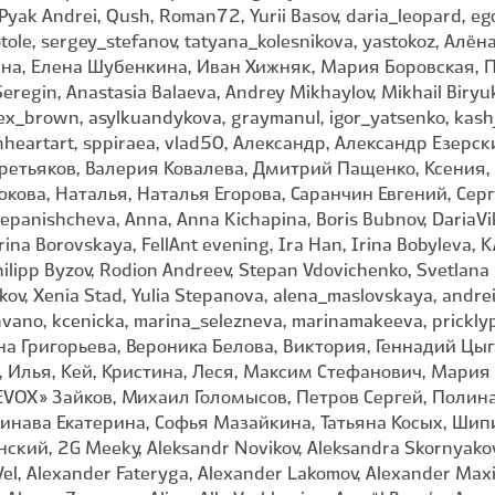
Pyak Andrei, Qush, Roman72, Yurii Basov, daria_leopard, ego
notole, sergey_stefanov, tatyana_kolesnikova, yastokoz, Ал
ена, Елена Шубенкина, Иван Хижняк, Мария Боровская, 
Seregin, Anastasia Balaeva, Andrey Mikhaylov, Mikhail Biryuk
 alex_brown, asylkuandykova, graymanul, igor_yatsenko, kas
enheartart, sppiraea, vlad50, Александр, Александр Езер
Третьяков, Валерия Ковалева, Дмитрий Пащенко, Ксения,
ова, Наталья, Наталья Егорова, Саранчин Евгений, Сер
epanishcheva, Anna, Anna Kichapina, Boris Bubnov, DariaVik,
erina Borovskaya, FellAnt evening, Ira Han, Irina Bobyleva,
ilipp Byzov, Rodion Andreev, Stepan Vdovichenko, Svetlana 
akov, Xenia Stad, Yulia Stepanova, alena_maslovskaya, andrei
vanvano, kcenicka, marina_selezneva, marinamakeeva, prickly
лина Григорьева, Вероника Белова, Виктория, Геннадий Цы
ц, Илья, Кей, Кристина, Леся, Максим Стефанович, Мари
VOX» Зайков, Михаил Голомысов, Петров Сергей, Полина
чинава Екатерина, Софья Мазайкина, Татьяна Косых, Ши
кий, 2G Meeky, Aleksandr Novikov, Aleksandra Skornyakov
xVel, Alexander Fateryga, Alexander Lakomov, Alexander Max