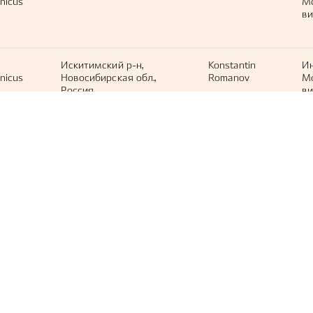
nicus
М
ви
Искитимский р-н,
Konstantin
И
nicus
Новосибирская обл.,
Romanov
М
Россия
ви
Маслянский, Тюменская
Наталья
И
nicus
обл., Россия
Егорова
М
ви
Новосибирская обл.,
Pavel Komkov
И
nicus
Россия, 630090
М
ви
Alushtyns'ka, UA-KR, UA
Полякова
И
nicus
Надежда
М