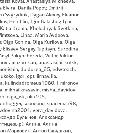
tasia Koval, Anastasiya Mikheeva,
Elvira, Danila Popov, Dmitrii
ro Svyrydiuk, Dygan Alexey, Eleanor
v, Hendilin, Igor Balashov, Igor
, Katja Kramp, Kholodnyak Svetlana,
Efimtseva, Linaa, Maria Avdeeva,
, Olga Gonina, Olga Kurilova, Olga
Eliseev, Sergey Tupitsyn, Surodina
asyl Pokynchereda, Victor, Viktor
nov, amazon-san, anastasijairkutsk,
monishia, duldurga_25, edwteach,
oko, igor_ept, iirnav, ila,
eria, kulindadromeus1980, l_mironov,
a, mikhailkrasavin, misha_davidov,
hh, olga_isk, olia105,
 skinhogger, sooooooo, spaceman98,
, vdovina2001, vera_davidova,
 Александр Булычев, Александр
птицезыр), Алина, Алина
тон Морковин, Антон Савушкин,