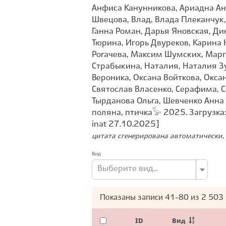
Анфиса Канунникова, Ариадна Антр
Швецова, Влад, Влада Плеканчук,
Ганна Роман, Дарья Яновская, Д
Тюрина, Игорь Двуреков, Карина 
Рогачева, Максим Шумских, Марг
Страбыкина, Наталия, Наталия З
Вероника, Оксана Войткова, Оксан
Святослав Власенко, Серафима, С
Тырданова Ольга, Шевченко Анна
поляна, птичка𓅚 2025. Загрузка
inat 27.10.2025]
цитата сгенерирована автоматически, 
Вид
Выберите вид...
Показаны записи
41-80
из
2 503
ID
Вид