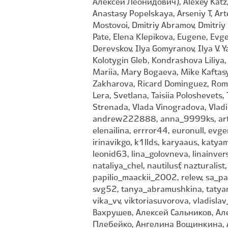
Алексей Леонидович), Alexey Katz, 
Anastasy Popelskaya, Arseniy T, Art
Mostovoi, Dmitriy Abramov, Dmitriy
Pate, Elena Klepikova, Eugene, Evg
Derevskov, Ilya Gomyranov, Ilya V. 
Kolotygin Gleb, Kondrashova Liliya,
Mariia, Mary Bogaeva, Mike Kaftasye
Zakharova, Ricard Dominguez, Roman
Lera, Svetlana, Taisiia Poloshevets
Strenada, Vlada Vinogradova, Vladim
andrew222888, anna_9999ks, artem
elenailina, errror44, euronull, evge
irinavikgo, k1llds, karyaaus, katya
leonid63, lina_golovneva, linainve
nataliya_chel, nautilusf, nazturalis
papilio_maackii_2002, relew, sa_pa
svg52, tanya_abramushkina, tatyana
vika_vv, viktoriasuvorova, vladisl
Вахрушев, Алексей Сальников, Ал
Плебейко, Ангелина Вощинкина, А