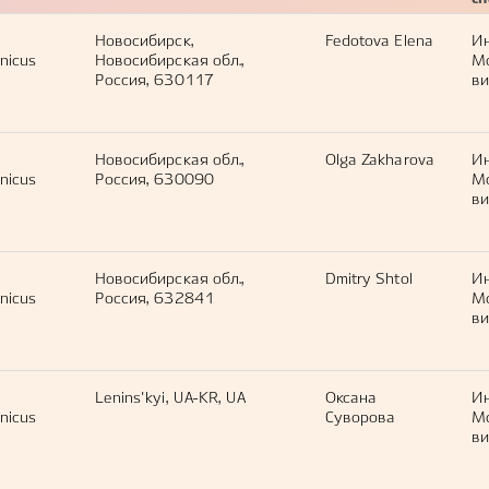
с
Новосибирск,
Fedotova Elena
И
nicus
Новосибирская обл.,
М
Россия, 630117
ви
Новосибирская обл.,
Olga Zakharova
И
nicus
Россия, 630090
М
ви
Новосибирская обл.,
Dmitry Shtol
И
nicus
Россия, 632841
М
ви
Lenins'kyi, UA-KR, UA
Оксана
И
nicus
Суворова
М
ви