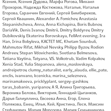
Ксения, Ксения Дудова, Марфа Рогова, Михаил
Прохоров, Надежда Костюкова, Наталья, Наталья
Егорова, Саранчин Евгений, Сергей Бимбиреков,
Сергей Квашнин, Alexander A. Fomichev, Anastasia
Stepanishcheva, Anna, Anna Kichapina, Boris Bubnov,
DariaVik, Denis Ivanov, Dmitrii, Dmitry Boldyrev, Dmitry
Dubikovskiy, Ekaterina Borovskaya, FellAnt evening, Ira
Han, Irina Bobyleva, KACTET MC, Khetam Sounbuli,
Mahmutov Rifat, Mikhail Nevsky, Philipp Byzov, Rodion
Andreev, Stepan Vdovichenko, Svetlana Belmesova,
Tatiana Vaytina, Tatyana, V.S. Volkotrub, Vadim Kolpakov,
Xenia Stad, Yulia Stepanova, alena_maslovskaya,
andreipetrov, clumsy_naturalist, early_alauda, ellie_pate,
enclis, ivanvano, kcenicka, marina_selezneva,
marinamakeeva, pricklyplant, sergey-gashkov,
taras_babanin, yuripanov, А Я, Алина Григорьева,
Вероника Белова, Виктория, Геннадий Цыганков,
Дарья Галиуллина, Евсеева Анна, Егор, Елена
Полякова, Емец, Илья, Кей, Кристина, Леся, Максим
Стефанович, Мария Морозова, Мария Семьянинова,