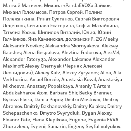
Матвей Матвеев, Михаил «PandaEVOX» Зайков,
Михаил Голомысов, Петров Сергей, Полина
Полежанкина, Ринат Султанов, Сергей Викторович
Леденков, Сичинава Екатерина, Софья Мазайкина,
Татьяна Косых, Шипилов Виталий, Юлия, Юрий
Галчёнков, Яна Каминская, должанский, 2G Meeky,
Aleksandr Novikov, Aleksandra Skornyakova, Aleksey
Baushev, Alena Bespalova, Alevtina Fedorova, AlexVel,
Alexander Fateryga, Alexander Lakomov, Alexander
Maximoff, Alexey Chernyak (Черняк Алексей
Леонидович), Alexey Katz, Alexey Zyryanov, Alina, Alla
Verkhozina, Amaël Borzée, Anastasia Koval, Anastasiya
Mikheeva, Anastasy Popelskaya, Arseniy T, Artem
Abdukakharov, Atom, Barbara Shir, Becky Brenner,
Bykova Elvira, Danila Popov, Dmitrii Mostovoi, Dmitriy
Abramov, Dmitriy Bakhanovskiy, Dmitry Kulakov, Dmitry
Schepaschenko, Dmytro Svyrydiuk, Dygan Alexey,
Eleanor Pate, Elena Klepikova, Eugene, Evgenia EVVA
Zhuravleva, Evgenij Samarin, Evgeny Seyfulmulyukov,