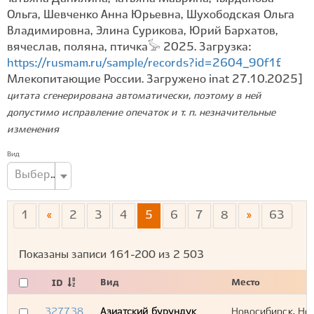
Ольга, Шевченко Анна Юрьевна, Шухободская Ольга
Владимировна, Элина Сурикова, Юрий Бархатов,
вячеслав, поляна, птичка𓅚 2025. Загрузка:
https://rusmam.ru/sample/records?id=2604_90f1f
.
Млекопитающие России. Загружено inat 27.10.2025]
цитата сгенерирована автоматически, поэтому в ней
допустимо исправление опечаток и т. п. незначительные
изменения
Вид
Выберите вид...
1
«
2
3
4
5
6
7
8
»
63
Показаны записи
161-200
из
2 503
Вид
Место
ID
327738
Азиатский бурундук
Новосибирск, Нов