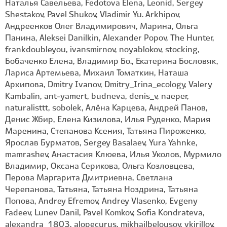
Наталья Савельева, Fedotova Elena, Leonid, Sergey
Shestakov, Pavel Shukov, Vladimir Yu. Arkhipov,
Андреенков Олег Владимирович, Марина, Ольга
Панина, Aleksei Danilkin, Alexander Popov, The Hunter,
frankdoubleyou, ivansmirnov, noyablokov, stocking,
Бобаченко Елена, Владимир Бо., Екатерина Бословяк,
Лариса Артемьева, Михаил Томаткин, Наташа
Архипова, Dmitry Ivanov, Dmitry_Irina_ecology, Valery
Kambalin, ant-yamert, budneva, denis_v, naeper,
naturalisttt, sobolek, Алёна Карцева, Андрей Панов,
Денис Жбир, Елена Кизилова, Илья Руденко, Мария
Маренина, Степанова Ксения, Татьяна Пироженко,
Ярослав Бурматов, Sergey Basalaev, Yura Yahnke,
mamrashev, Анастасия Клюева, Илья Уколов, Мурмило
Владимир, Оксана Серикова, Ольга Козловцева,
Перова Маргарита Дмитриевна, Светлана
Черепанова, Татьяна, Татьяна Ноздрина, Татьяна
Попова, Andrey Efremov, Andrey Vlasenko, Evgeny
Fadeev, Lunev Danil, Pavel Komkov, Sofia Kondrateva,
alexandra_1803, alopecurus, mikhailbelousov, vkirillov,