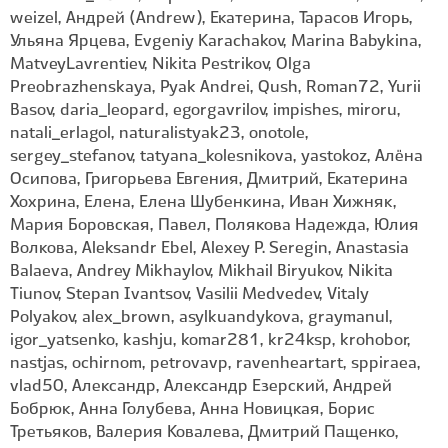
weizel, Андрей (Andrew), Екатерина, Тарасов Игорь,
Ульяна Ярцева, Evgeniy Karachakov, Marina Babykina,
MatveyLavrentiev, Nikita Pestrikov, Olga
Preobrazhenskaya, Pyak Andrei, Qush, Roman72, Yurii
Basov, daria_leopard, egorgavrilov, impishes, miroru,
natali_erlagol, naturalistyak23, onotole,
sergey_stefanov, tatyana_kolesnikova, yastokoz, Алёна
Осипова, Григорьева Евгения, Дмитрий, Екатерина
Хохрина, Елена, Елена Шубенкина, Иван Хижняк,
Мария Боровская, Павел, Полякова Надежда, Юлия
Волкова, Aleksandr Ebel, Alexey P. Seregin, Anastasia
Balaeva, Andrey Mikhaylov, Mikhail Biryukov, Nikita
Tiunov, Stepan Ivantsov, Vasilii Medvedev, Vitaly
Polyakov, alex_brown, asylkuandykova, graymanul,
igor_yatsenko, kashju, komar281, kr24ksp, krohobor,
nastjas, ochirnom, petrovavp, ravenheartart, sppiraea,
vlad50, Александр, Александр Езерский, Андрей
Бобрюк, Анна Голубева, Анна Новицкая, Борис
Третьяков, Валерия Ковалева, Дмитрий Пащенко,