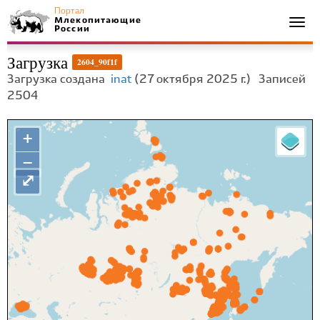
Портал
Млекопитающие
Togg
России
navi
Загрузка
2604_90f1f
Загрузка создана
inat
(27 октября 2025 г.)
Записей
2504
+
−
⤢