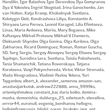
Hendilin, Igor Balashov, Igor Derevskov, Ilya Gomyranov,
Ilya V. Yakovlev, Ingrid Skogstad, Irina Ganochenko, Jan
van Holten, Katja Kramp, Kholodnyak Svetlana,
Kolotygin Gleb, Kondrashova Liliya, Konstantin A.
Shiryaev, Lena Perova, Leonid Karagod, Lilia Efimtseva,
Linaa, Maria Avdeeva, Mariia, Mary Bogaeva, Mike
Kaftasyev, Mikhail Protasov, Mikhail V. Chemeris,
Oleksandr Shynder, Olga Gonina, Olga Kurilova, Olga
Zakharova, Ricard Dominguez, Roman, Roman Guscha,
SD, Serg Sergio, Sergey Alexeyev, Sergey Eliseev, Sergey
Tupitsyn, Surodina Lera, Svetlana, Taisiia Poloshevets,
Tania Shamanchik, Tatiana Rovenskaya, Tatjana
Koroteeva, Vasyl Pokynchereda, Victor, Viktor Strenada,
Vlada Vinogradova, Vladimir Pavlov, Yelena, Yuri
Tsygankov, albert_k, alexander_semenov, amazon-san,
anastasijairkutsk, andrew222888, anna_9999ks,
artemiyshmakov, constant_kar, daria boiko, demina-
masha, demonishia, duldurga_25, edwteach, elenailina,
errror44, euronull, evgeniq_benihanov, hellogre,
helloimfromrussia, hlipkii_paren, hrukoko, igor_ept,