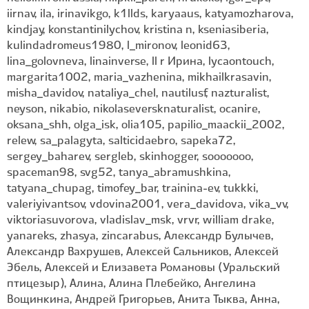
iirnav, ila, irinavikgo, k1llds, karyaaus, katyamozharova,
kindjay, konstantinilychov, kristina n, kseniasiberia,
kulindadromeus1980, l_mironov, leonid63,
lina_golovneva, linainverse, ll r Ирина, lycaontouch,
margarita1002, maria_vazhenina, mikhailkrasavin,
misha_davidov, nataliya_chel, nautilusf, nazturalist,
neyson, nikabio, nikolaseversknaturalist, ocanire,
oksana_shh, olga_isk, olia105, papilio_maackii_2002,
relew, sa_palagyta, salticidaebro, sapeka72,
sergey_baharev, sergleb, skinhogger, sooooooo,
spaceman98, svg52, tanya_abramushkina,
tatyana_chupag, timofey_bar, trainina-ev, tukkki,
valeriyivantsov, vdovina2001, vera_davidova, vika_vv,
viktoriasuvorova, vladislav_msk, vrvr, william drake,
yanareks, zhasya, zincarabus, Александр Булычев,
Александр Вахрушев, Алексей Сальников, Алексей
Эбель, Алексей и Елизавета Романовы (Уральский
птицезыр), Алина, Алина Плебейко, Ангелина
Вощинкина, Андрей Григорьев, Анита Тыква, Анна,