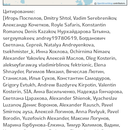
©
OpenStreetMap
contributors.
Цитирование:
[Игорь Поспелов, Dmitry Shtol, Vadim Serebrenikov,
Александр Кочетков, Royle Safaris, Konstantin
Romanov, Denis Kazakov, Нурхайдарова Татьяна,
sergeymakeev, andrey19780619, Богданович
Светлана, Сергей, Natalya Andreyenkova,
tsekhmister_k, Инна Хохлова, Ochirnima Nimaev,
Alexander Yakovlev, Алексей Маслов, Oleg Kosterin,
alekseyfaraway, vladimirblinov, fektrionic, Elena
Shnayder, Рагимов Михаил, Вячеслав Лютин,
Станислав, Илья Сухов, Константин Самодуров,
Grigory Evtukh, Andrew Bazdyrev, Kirpotin, Valentin
Kosterin, SIA, Анна Васильченко, Надежда Гончарова,
Светлана Царахова, Alexander Shienok, Vyacheslav
Luzanov, Денис Воронов, Alexander Rausch, Pavel
Smirnov, aysa, Алексей Логинов, Anna Pavlyuk, Pavel
Borodin, Yuzefovich Alexander, Максим Логунов,
Марина Горбунова-Ëлкина, Тимур Халимов, Вадим,