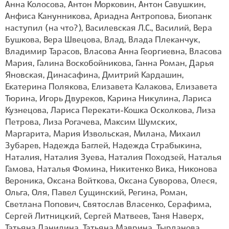
Анна Колосова, Антон Морковин, Антон Савушкин,
Анфиса Канунникова, Ариадна Антропова, Биопанк
наступил (на что?), Василевская Л.С., Василий, Вера
Бушкова, Вера Швецова, Влад, Влада Плеканчук,
Владимир Тарасов, Власова Анна Георгиевна, Власова
Мария, Галина Воскобойникова, Ганна Роман, Дарья
Яновская, Динасафина, Дмитрий Кардашин,
Екатерина Полякова, Елизавета Калакова, Елизавета
Тюрина, Игорь Двуреков, Карина Никулина, Лариса
Кузнецова, Лариса Перекати-Кошка Осколкова, Лиза
Петрова, Лиза Рогачева, Максим Шумских,
Маргарита, Мария Извольская, Милана, Михаил
Зубарев, Надежда Баглей, Надежда Страбыкина,
Наталия, Наталия Зуева, Наталия Походзей, Наталья
Гамова, Наталья Фомина, Никитенко Вика, Никонова
Вероника, Оксана Войткова, Оксана Суворова, Олеся,
Ольга, Оля, Павел Сущинский, Регина, Роман,
Светлана Попович, Святослав Власенко, Серафима,
Сергей Литницкий, Сергей Матвеев, Таня Наверх,
Татьяна Данилина, Татьяна Маврина, Тырданова