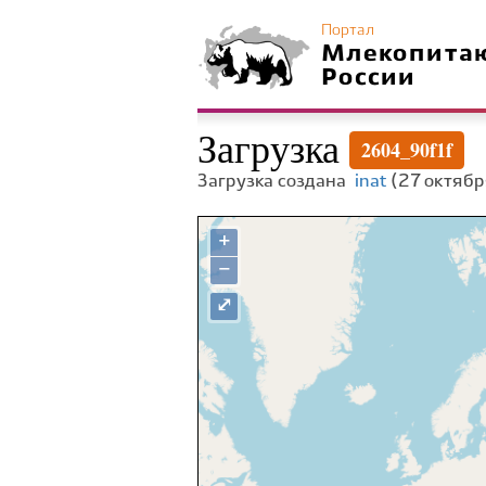
Портал
Млекопита
России
Загрузка
2604_90f1f
Загрузка создана
inat
(27 октябр
+
−
⤢