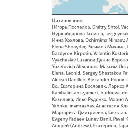
Цитирование:
[Игорь Поспелов, Dmitry Shtol, Va
Нурхайдарова Татьяна, sergeymak
Инна Хохлова, Ochirnima Nimaev, Al
Elena Shnayder, Рагимов Михаил,
Bazdyrev, Kirpotin, Valentin Kost
Vyacheslav Luzanov, Денис Воронов
Yuzefovich Alexander, Максим Ло
Elena, Leonid, Sergey Shestakov, 
Aleksei Danilkin, Alexander Popov,
Бо., Екатерина Бословяк, Лариса 
Kambalin, ant-yamert, budneva, de
Кизилова, Илья Руденко, Мария М
Yahnke, mamrashev, Анастасия Кл
Маргарита Дмитриевна, Светлана Ч
Evgeny Fadeev, Lunev Danil, Pavel K
Андрей (Andrew), Екатерина, Тарас