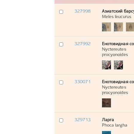
327998
Азиатский барс
Meles leucurus
327992
Енотовидная с
Nyctereutes
procyonoides
330071
Енотовидная с
Nyctereutes
procyonoides
329713
Ларга
Phoca largha