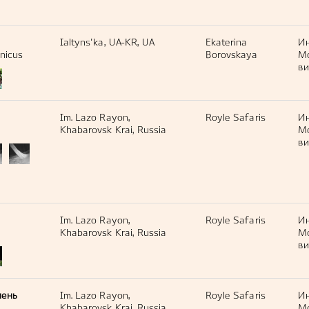
Ialtyns'ka, UA-KR, UA
Ekaterina
И
nicus
Borovskaya
М
ви
Im. Lazo Rayon,
Royle Safaris
И
a
Khabarovsk Krai, Russia
М
ви
Im. Lazo Rayon,
Royle Safaris
И
Khabarovsk Krai, Russia
М
ви
лень
Im. Lazo Rayon,
Royle Safaris
И
Khabarovsk Krai, Russia
М