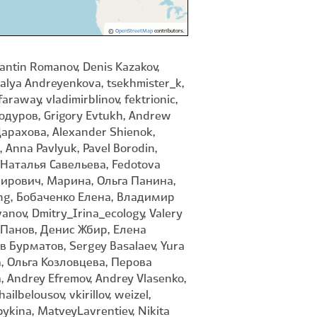
©
OpenStreetMap
contributors.
antin Romanov, Denis Kazakov,
lya Andreyenkova, tsekhmister_k,
away, vladimirblinov, fektrionic,
одуров, Grigory Evtukh, Andrew
Царахова, Alexander Shienok,
 Anna Pavlyuk, Pavel Borodin,
 Наталья Савельева, Fedotova
димирович, Марина, Ольга Панина,
cking, Бобаченко Елена, Владимир
ov, Dmitry_Irina_ecology, Valery
ей Панов, Денис Жбир, Елена
 Бурматов, Sergey Basalaev, Yura
, Ольга Козловцева, Перова
Andrey Efremov, Andrey Vlasenko,
lbelousov, vkirillov, weizel,
kina, MatveyLavrentiev, Nikita