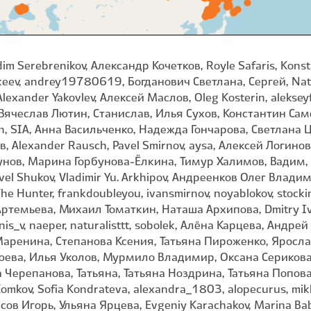
dim Serebrenikov, Александр Кочетков, Royle Safaris, Konst
eev, andrey19780619, Богданович Светлана, Сергей, Nata
exander Yakovlev, Алексей Маслов, Oleg Kosterin, alekseyfar
 Вячеслав Лютин, Станислав, Илья Сухов, Константин Сам
erin, SIA, Анна Васильченко, Надежда Гончарова, Светлана 
, Alexander Rausch, Pavel Smirnov, aysa, Алексей Логинов,
гунов, Марина Горбунова-Ëлкина, Тимур Халимов, Вадим,
Pavel Shukov, Vladimir Yu. Arkhipov, Андреенков Олег Вла
 The Hunter, frankdoubleyou, ivansmirnov, noyablokov, sto
Артемьева, Михаил Томаткин, Наташа Архипова, Dmitry Ivan
nis_v, naeper, naturalisttt, sobolek, Алёна Карцева, Андр
аренина, Степанова Ксения, Татьяна Пироженко, Ярослав
юева, Илья Уколов, Мурмило Владимир, Оксана Серикова
ерепанова, Татьяна, Татьяна Ноздрина, Татьяна Попова, 
omkov, Sofia Kondrateva, alexandra_1803, alopecurus, mikhai
ов Игорь, Ульяна Ярцева, Evgeniy Karachakov, Marina Baby