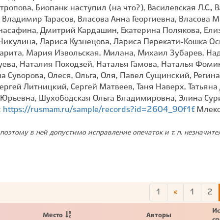
опова, Биопанк наступил (на что?), Василевская Л.С., 
 Владимир Тарасов, Власова Анна Георгиевна, Власова М
инасафина, Дмитрий Кардашин, Екатерина Полякова, Елиз
Никулина, Лариса Кузнецова, Лариса Перекати-Кошка Ос
арита, Мария Извольская, Милана, Михаил Зубарев, На
уева, Наталия Походзей, Наталья Гамова, Наталья Фоми
а Суворова, Олеся, Ольга, Оля, Павел Сущинский, Регина
ергей Литницкий, Сергей Матвеев, Таня Наверх, Татьяна
 Юрьевна, Шухободская Ольга Владимировна, Элина Сури
:
https://rusmam.ru/sample/records?id=2604_90f1f
. Млек
поэтому в ней допустимо исправление опечаток и т. п. незначит
1
«
1
2
3
Ис
Место
Авторы