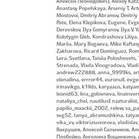
Алексей Леонидович), Alexey Katz, 
Anastasy Popelskaya, Arseniy T, Art
Mostovoi, Dmitriy Abramov, Dmitriy
Pate, Elena Klepikova, Eugene, Evg
Derevskov, Ilya Gomyranov, Ilya V. 
Kolotygin Gleb, Kondrashova Liliya,
Mariia, Mary Bogaeva, Mike Kaftasye
Zakharova, Ricard Dominguez, Roman
Lera, Svetlana, Taisiia Poloshevets
Strenada, Vlada Vinogradova, Vladim
andrew222888, anna_9999ks, artem
elenailina, errror44, euronull, evge
irinavikgo, k1llds, karyaaus, katya
leonid63, lina_golovneva, linainve
nataliya_chel, nautilusf, nazturalis
papilio_maackii_2002, relew, sa_pa
svg52, tanya_abramushkina, tatyana
vika_vv, viktoriasuvorova, vladisl
Вахрушев, Алексей Сальников, Ал
Плебейко, Ангелина Вощинкина, А