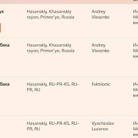
с
ук
Hasanskiy, Khasanskiy
Andrey
И
rayon, Primor'ye, Russia
Vlasenko
М
ви
обака
Hasanskiy, Khasanskiy
Andrey
И
rayon, Primor'ye, Russia
Vlasenko
М
ви
обака
Hasanskiy, RU-PR-KS, RU-
fektrionic
И
PR, RU
М
ви
Hasanskiy, RU-PR-KS, RU-
Vyacheslav
И
PR, RU
Luzanov
М
ви