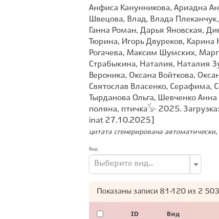
Анфиса Канунникова, Ариадна Антр
Швецова, Влад, Влада Плеканчук,
Ганна Роман, Дарья Яновская, Д
Тюрина, Игорь Двуреков, Карина 
Рогачева, Максим Шумских, Марг
Страбыкина, Наталия, Наталия З
Вероника, Оксана Войткова, Оксан
Святослав Власенко, Серафима, С
Тырданова Ольга, Шевченко Анна
поляна, птичка𓅚 2025. Загрузка
inat 27.10.2025]
цитата сгенерирована автоматически, 
Вид
Выберите вид...
Показаны записи
81-120
из
2 50
ID
Вид