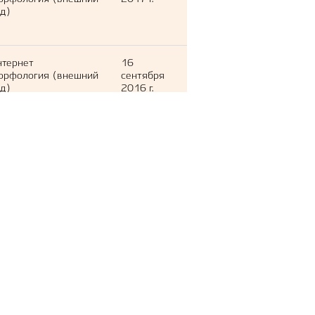
д)
нтернет
16
орфология (внешний
сентября
д)
2016 г.
нтернет
4 сентября
орфология (внешний
2015 г.
д)
нтернет
8 сентября
орфология (внешний
2016 г.
д)
нтернет
5 ноября
орфология (внешний
2017 г.