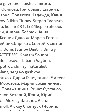
rgavrilov, impishes, miroru,
ёна Осипова, Григорьева Евгения,
Павел, Полякова Надежда, Юлия
ov, Nikita Tiunov, Stepan Ivantsov,
hju, komar281, kr24ksp, krohobor,
ский, Андрей Бобрюк, Анна
 Ксения Дудова, Марфа Рогова,
гей Бимбиреков, Сергей Квашнин,
 Denis Ivanov, Dmitrii, Dmitry
 KACTET MC, Khetam Sounbuli,
Belmesova, Tatiana Vaytina,
petrov, clumsy_naturalist,
plant, sergey-gashkov,
ганков, Дарья Галиуллина, Евсеева
я Морозова, Мария Семьянинова,
 Полежанкина, Ринат Султанов,
пилов Виталий, Юлия, Юрий
a, Aleksey Baushev, Alena
imoff, Alexey Chernyak (Черняк