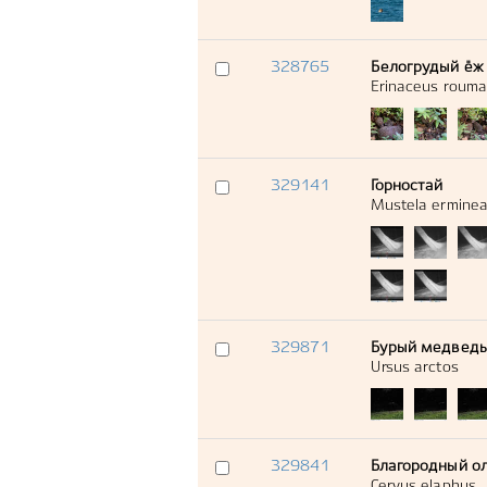
328765
Белогрудый ёж
Erinaceus rouma
329141
Горностай
Mustela ermine
329871
Бурый медведь
Ursus arctos
329841
Благородный о
Cervus elaphus