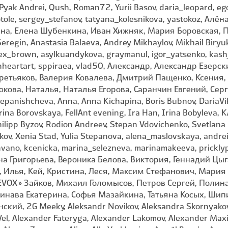
Pyak Andrei, Qush, Roman72, Yurii Basov, daria_leopard, ego
notole, sergey_stefanov, tatyana_kolesnikova, yastokoz, Ал
ена, Елена Шубенкина, Иван Хижняк, Мария Боровская, 
Seregin, Anastasia Balaeva, Andrey Mikhaylov, Mikhail Biryuk
 alex_brown, asylkuandykova, graymanul, igor_yatsenko, kas
enheartart, sppiraea, vlad50, Александр, Александр Езер
Третьяков, Валерия Ковалева, Дмитрий Пащенко, Ксения,
ова, Наталья, Наталья Егорова, Саранчин Евгений, Сер
epanishcheva, Anna, Anna Kichapina, Boris Bubnov, DariaVik,
erina Borovskaya, FellAnt evening, Ira Han, Irina Bobyleva,
ilipp Byzov, Rodion Andreev, Stepan Vdovichenko, Svetlana 
akov, Xenia Stad, Yulia Stepanova, alena_maslovskaya, andrei
vanvano, kcenicka, marina_selezneva, marinamakeeva, prickly
лина Григорьева, Вероника Белова, Виктория, Геннадий Цы
ц, Илья, Кей, Кристина, Леся, Максим Стефанович, Мари
VOX» Зайков, Михаил Голомысов, Петров Сергей, Полина
чинава Екатерина, Софья Мазайкина, Татьяна Косых, Ши
кий, 2G Meeky, Aleksandr Novikov, Aleksandra Skornyakov
xVel, Alexander Fateryga, Alexander Lakomov, Alexander Max