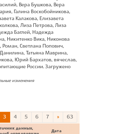
Василий, Вера Бушкова, Вера
ария, Галина Воскобойникова,
авета Калакова, Елизавета
колкова, Лиза Петрова, Лиза
дежда Баглей, Надежда
на, Никитенко Вика, Никонова
, Роман, Светлана Попович,
 Данилина, Татьяна Маврина,
кова, Юрий Бархатов, вячеслав,
опитающие России. Загружено
ельные изменения
3
4
5
6
7
»
63
точник данных,
Дата