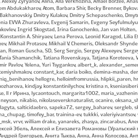
Alexey Zyryanov, Alina, Alla Verkhozina, Amaël Borzée, Anas
em Abdukakharov, Atom, Barbara Shir, Becky Brenner, Bykova 
 Bakhanovskiy, Dmitry Kulakov, Dmitry Schepaschenko, Dmyt
enia EVVA Zhuravleva, Evgenij Samarin, Evgeny Seyfulmulyuko
Yakovlev, Ingrid Skogstad, Irina Ganochenko, Jan van Holten
 Konstantin A. Shiryaev, Lena Perova, Leonid Karagod, Lilia 
v, Mikhail Protasov, Mikhail V. Chemeris, Oleksandr Shynder
, Roman Guscha, SD, Serg Sergio, Sergey Alexeyev, Sergey 
, Tania Shamanchik, Tatiana Rovenskaya, Tatjana Koroteeva, V
ir Pavlov, Yelena, Yuri Tsygankov, albert_k, alexander_seme
iyshmakov, constant_kar, daria boiko, demina-masha, de
niq_benihanov, hellogre, helloimfromrussia, hlipkii_paren, hruk
mozharova, kindjay, konstantinilychov, kristina n, kseniasib
rse, ll r Ирина, lycaontouch, margarita1002, maria_vazhenin
t, neyson, nikabio, nikolaseversknaturalist, ocanire, oksana_s
lagyta, salticidaebro, sapeka72, sergey_baharev, sergleb,
_chupag, timofey_bar, trainina-ev, tukkki, valeriyivantsov
av_msk, vrvr, william drake, yanareks, zhasya, zincarabus,
ексей Эбель, Алексей и Елизавета Романовы (Уральский 
ндрей Григорьев, Анита Тыква, Анна, Анна Колосова, Ан