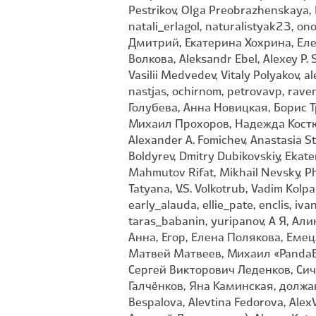
Pestrikov, Olga Preobrazhenskaya, 
natali_erlagol, naturalistyak23, o
Дмитрий, Екатерина Хохрина, Ел
Волкова, Aleksandr Ebel, Alexey P. 
Vasilii Medvedev, Vitaly Polyakov,
nastjas, ochirnom, petrovavp, rav
Голубева, Анна Новицкая, Борис 
Михаил Прохоров, Надежда Костюк
Alexander A. Fomichev, Anastasia St
Boldyrev, Dmitry Dubikovskiy, Ekat
Mahmutov Rifat, Mikhail Nevsky, Ph
Tatyana, V.S. Volkotrub, Vadim Kolp
early_alauda, ellie_pate, enclis, i
taras_babanin, yuripanov, А Я, А
Анна, Егор, Елена Полякова, Еме
Матвей Матвеев, Михаил «PandaE
Сергей Викторович Леденков, Си
Галчёнков, Яна Каминская, должанс
Bespalova, Alevtina Fedorova, Ale