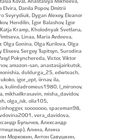
tasia Koval, Anastasiya Mikheeva,
Elvira, Danila Popov, Dmitrii
ro Svyrydiuk, Dygan Alexey, Eleanor
v, Hendilin, Igor Balashov, Igor
, Katja Kramp, Kholodnyak Svetlana,
Efimtseva, Linaa, Maria Avdeeva,
, Olga Gonina, Olga Kurilova, Olga
Eliseev, Sergey Tupitsyn, Surodina
asyl Pokynchereda, Victor, Viktor
nov, amazon-san, anastasijairkutsk,
monishia, duldurga_25, edwteach,
oko, igor_ept, iirnav, ila,
eria, kulindadromeus1980, l_mironov,
a, mikhailkrasavin, misha_davidov,
hh, olga_isk, olia105,
 skinhogger, sooooooo, spaceman98,
, vdovina2001, vera_davidova,
 Александр Булычев, Александр
птицезыр), Алина, Алина
тон Морковин, Антон Савушкин,