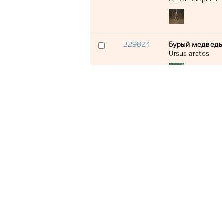
329821
Бурый медведь
Ursus arctos
329825
Бурый медведь
Ursus arctos
329822
Кабан
Sus scrofa
329840
Благородный о
Cervus elaphus