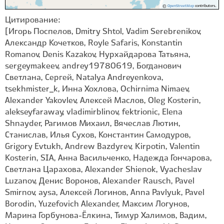
©
OpenStreetMap
contributors.
Цитирование:
[Игорь Поспелов, Dmitry Shtol, Vadim Serebrenikov,
Александр Кочетков, Royle Safaris, Konstantin
Romanov, Denis Kazakov, Нурхайдарова Татьяна,
sergeymakeev, andrey19780619, Богданович
Светлана, Сергей, Natalya Andreyenkova,
tsekhmister_k, Инна Хохлова, Ochirnima Nimaev,
Alexander Yakovlev, Алексей Маслов, Oleg Kosterin,
alekseyfaraway, vladimirblinov, fektrionic, Elena
Shnayder, Рагимов Михаил, Вячеслав Лютин,
Станислав, Илья Сухов, Константин Самодуров,
Grigory Evtukh, Andrew Bazdyrev, Kirpotin, Valentin
Kosterin, SIA, Анна Васильченко, Надежда Гончарова,
Светлана Царахова, Alexander Shienok, Vyacheslav
Luzanov, Денис Воронов, Alexander Rausch, Pavel
Smirnov, aysa, Алексей Логинов, Anna Pavlyuk, Pavel
Borodin, Yuzefovich Alexander, Максим Логунов,
Марина Горбунова-Ëлкина, Тимур Халимов, Вадим,