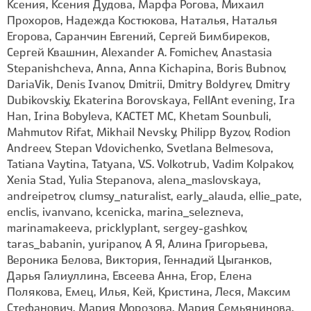
Ксения, Ксения Дудова, Марфа Рогова, Михаил
Прохоров, Надежда Костюкова, Наталья, Наталья
Егорова, Саранчин Евгений, Сергей Бимбиреков,
Сергей Квашнин, Alexander A. Fomichev, Anastasia
Stepanishcheva, Anna, Anna Kichapina, Boris Bubnov,
DariaVik, Denis Ivanov, Dmitrii, Dmitry Boldyrev, Dmitry
Dubikovskiy, Ekaterina Borovskaya, FellAnt evening, Ira
Han, Irina Bobyleva, KACTET MC, Khetam Sounbuli,
Mahmutov Rifat, Mikhail Nevsky, Philipp Byzov, Rodion
Andreev, Stepan Vdovichenko, Svetlana Belmesova,
Tatiana Vaytina, Tatyana, V.S. Volkotrub, Vadim Kolpakov,
Xenia Stad, Yulia Stepanova, alena_maslovskaya,
andreipetrov, clumsy_naturalist, early_alauda, ellie_pate,
enclis, ivanvano, kcenicka, marina_selezneva,
marinamakeeva, pricklyplant, sergey-gashkov,
taras_babanin, yuripanov, А Я, Алина Григорьева,
Вероника Белова, Виктория, Геннадий Цыганков,
Дарья Галиуллина, Евсеева Анна, Егор, Елена
Полякова, Емец, Илья, Кей, Кристина, Леся, Максим
Стефанович, Мария Морозова, Мария Семьянинова,