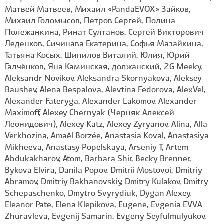
Матвей Матвеев, Михаил «PandaEVOX» Зайков,
Михаил Голомысов, Петров Сергей, Полина
Полежанкина, Ринат Султанов, Сергей Викторович
Леденков, Сичинава Екатерина, Софья Мазайкина,
Татьяна Косых, Шипилов Виталий, Юлия, Юрий
Галчёнков, Яна Каминская, должанский, 2G Meeky,
Aleksandr Novikov, Aleksandra Skornyakova, Aleksey
Baushev, Alena Bespalova, Alevtina Fedorova, AlexVel,
Alexander Fateryga, Alexander Lakomov, Alexander
Maximoff, Alexey Chernyak (Черняк Алексей
Леонидович), Alexey Katz, Alexey Zyryanov, Alina, Alla
Verkhozina, Amaël Borzée, Anastasia Koval, Anastasiya
Mikheeva, Anastasy Popelskaya, Arseniy T, Artem
Abdukakharov, Atom, Barbara Shir, Becky Brenner,
Bykova Elvira, Danila Popov, Dmitrii Mostovoi, Dmitriy
Abramov, Dmitriy Bakhanovskiy, Dmitry Kulakov, Dmitry
Schepaschenko, Dmytro Svyrydiuk, Dygan Alexey,
Eleanor Pate, Elena Klepikova, Eugene, Evgenia EVVA
Zhuravleva, Evgenij Samarin, Evgeny Seyfulmulyukov,