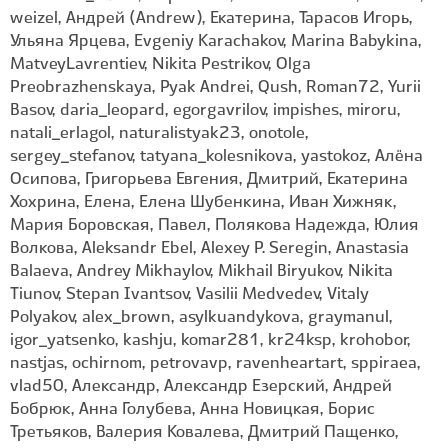
weizel, Андрей (Andrew), Екатерина, Тарасов Игорь,
Ульяна Ярцева, Evgeniy Karachakov, Marina Babykina,
MatveyLavrentiev, Nikita Pestrikov, Olga
Preobrazhenskaya, Pyak Andrei, Qush, Roman72, Yurii
Basov, daria_leopard, egorgavrilov, impishes, miroru,
natali_erlagol, naturalistyak23, onotole,
sergey_stefanov, tatyana_kolesnikova, yastokoz, Алёна
Осипова, Григорьева Евгения, Дмитрий, Екатерина
Хохрина, Елена, Елена Шубенкина, Иван Хижняк,
Мария Боровская, Павел, Полякова Надежда, Юлия
Волкова, Aleksandr Ebel, Alexey P. Seregin, Anastasia
Balaeva, Andrey Mikhaylov, Mikhail Biryukov, Nikita
Tiunov, Stepan Ivantsov, Vasilii Medvedev, Vitaly
Polyakov, alex_brown, asylkuandykova, graymanul,
igor_yatsenko, kashju, komar281, kr24ksp, krohobor,
nastjas, ochirnom, petrovavp, ravenheartart, sppiraea,
vlad50, Александр, Александр Езерский, Андрей
Бобрюк, Анна Голубева, Анна Новицкая, Борис
Третьяков, Валерия Ковалева, Дмитрий Пащенко,