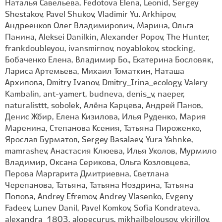
Наталья Савельева, Fedotova Elena, Leonid, Sergey
Shestakov, Pavel Shukov, Vladimir Yu. Arkhipov,
Андреенков Олег Владимирович, Марина, Ольга
Панина, Aleksei Danilkin, Alexander Popov, The Hunter,
frankdoubleyou, ivansmirnov, noyablokov, stocking,
Бобаченко Елена, Владимир Бо., Екатерина Бословяк,
Лариса Артемьева, Михаил Томаткин, Наташа
Архипова, Dmitry Ivanov, Dmitry_Irina_ecology, Valery
Kambalin, ant-yamert, budneva, denis_v, naeper,
naturalisttt, sobolek, Алёна Карцева, Андрей Панов,
Денис Жбир, Елена Кизилова, Илья Руденко, Мария
Маренина, Степанова Ксения, Татьяна Пироженко,
Ярослав Бурматов, Sergey Basalaev, Yura Yahnke,
mamrashev, Анастасия Клюева, Илья Уколов, Мурмило
Владимир, Оксана Серикова, Ольга Козловцева,
Перова Маргарита Дмитриевна, Светлана
Черепанова, Татьяна, Татьяна Ноздрина, Татьяна
Попова, Andrey Efremov, Andrey Vlasenko, Evgeny
Fadeev, Lunev Danil, Pavel Komkov, Sofia Kondrateva,
alexandra_1803, alopecurus, mikhailbelousov, vkirillov,