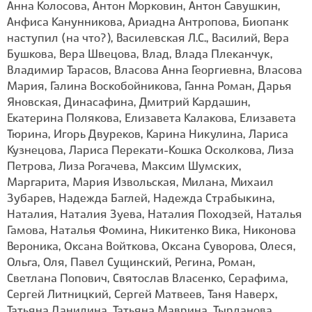
Анна Колосова, Антон Морковин, Антон Савушкин,
Анфиса Канунникова, Ариадна Антропова, Биопанк
наступил (на что?), Василевская Л.С., Василий, Вера
Бушкова, Вера Швецова, Влад, Влада Плеканчук,
Владимир Тарасов, Власова Анна Георгиевна, Власова
Мария, Галина Воскобойникова, Ганна Роман, Дарья
Яновская, Динасафина, Дмитрий Кардашин,
Екатерина Полякова, Елизавета Калакова, Елизавета
Тюрина, Игорь Двуреков, Карина Никулина, Лариса
Кузнецова, Лариса Перекати-Кошка Осколкова, Лиза
Петрова, Лиза Рогачева, Максим Шумских,
Маргарита, Мария Извольская, Милана, Михаил
Зубарев, Надежда Баглей, Надежда Страбыкина,
Наталия, Наталия Зуева, Наталия Походзей, Наталья
Гамова, Наталья Фомина, Никитенко Вика, Никонова
Вероника, Оксана Войткова, Оксана Суворова, Олеся,
Ольга, Оля, Павел Сущинский, Регина, Роман,
Светлана Попович, Святослав Власенко, Серафима,
Сергей Литницкий, Сергей Матвеев, Таня Наверх,
Татьяна Данилина, Татьяна Маврина, Тырданова