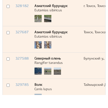
328182
Азиатский бурундук
г. Томск, Томск
Eutamias sibiricus
327687
Азиатский бурундук
Томск, Томская
Eutamias sibiricus
327588
Северный олень
Булунский у., Р
Rangifer tarandus
329785
Волк
Таймырский До
Canis lupus