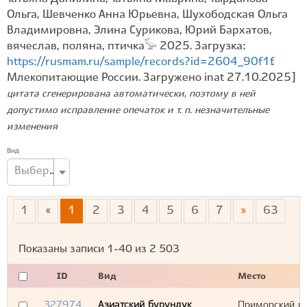
Ольга, Шевченко Анна Юрьевна, Шухободская Ольга
Владимировна, Элина Сурикова, Юрий Бархатов,
вячеслав, поляна, птичка𓅚 2025. Загрузка:
https://rusmam.ru/sample/records?id=2604_90f1f
.
Млекопитающие России. Загружено inat 27.10.2025]
цитата сгенерирована автоматически, поэтому в ней
допустимо исправление опечаток и т. п. незначительные
изменения
Вид
Выберите вид...
1
«
1
2
3
4
5
6
7
»
63
Показаны записи
1-40
из
2 503
ID
Вид
Место
327974
Азиатский бурундук
Приморский кр