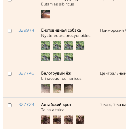
Eutamias sibiricus
329974
Енотовидная собака
Приморский Са
Nyctereutes procyonoides
327746
Белогрудый ёж
Центральный С
Erinaceus roumanicus
327724
Алтайский крот
Томск, Томская
Talpa altaica