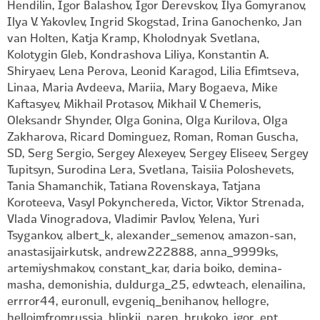
Hendilin, Igor Balashov, Igor Derevskov, Ilya Gomyranov,
Ilya V. Yakovlev, Ingrid Skogstad, Irina Ganochenko, Jan
van Holten, Katja Kramp, Kholodnyak Svetlana,
Kolotygin Gleb, Kondrashova Liliya, Konstantin A.
Shiryaev, Lena Perova, Leonid Karagod, Lilia Efimtseva,
Linaa, Maria Avdeeva, Mariia, Mary Bogaeva, Mike
Kaftasyev, Mikhail Protasov, Mikhail V. Chemeris,
Oleksandr Shynder, Olga Gonina, Olga Kurilova, Olga
Zakharova, Ricard Dominguez, Roman, Roman Guscha,
SD, Serg Sergio, Sergey Alexeyev, Sergey Eliseev, Sergey
Tupitsyn, Surodina Lera, Svetlana, Taisiia Poloshevets,
Tania Shamanchik, Tatiana Rovenskaya, Tatjana
Koroteeva, Vasyl Pokynchereda, Victor, Viktor Strenada,
Vlada Vinogradova, Vladimir Pavlov, Yelena, Yuri
Tsygankov, albert_k, alexander_semenov, amazon-san,
anastasijairkutsk, andrew222888, anna_9999ks,
artemiyshmakov, constant_kar, daria boiko, demina-
masha, demonishia, duldurga_25, edwteach, elenailina,
errror44, euronull, evgeniq_benihanov, hellogre,
helloimfromrussia, hlipkii_paren, hrukoko, igor_ept,