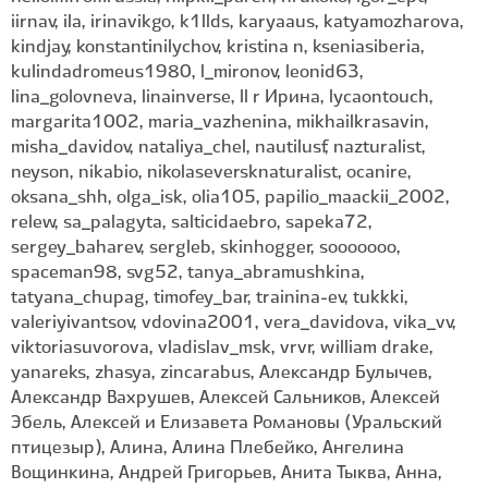
iirnav, ila, irinavikgo, k1llds, karyaaus, katyamozharova,
kindjay, konstantinilychov, kristina n, kseniasiberia,
kulindadromeus1980, l_mironov, leonid63,
lina_golovneva, linainverse, ll r Ирина, lycaontouch,
margarita1002, maria_vazhenina, mikhailkrasavin,
misha_davidov, nataliya_chel, nautilusf, nazturalist,
neyson, nikabio, nikolaseversknaturalist, ocanire,
oksana_shh, olga_isk, olia105, papilio_maackii_2002,
relew, sa_palagyta, salticidaebro, sapeka72,
sergey_baharev, sergleb, skinhogger, sooooooo,
spaceman98, svg52, tanya_abramushkina,
tatyana_chupag, timofey_bar, trainina-ev, tukkki,
valeriyivantsov, vdovina2001, vera_davidova, vika_vv,
viktoriasuvorova, vladislav_msk, vrvr, william drake,
yanareks, zhasya, zincarabus, Александр Булычев,
Александр Вахрушев, Алексей Сальников, Алексей
Эбель, Алексей и Елизавета Романовы (Уральский
птицезыр), Алина, Алина Плебейко, Ангелина
Вощинкина, Андрей Григорьев, Анита Тыква, Анна,