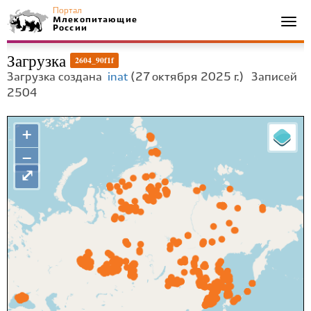
Портал
Млекопитающие
Togg
России
navi
Загрузка
2604_90f1f
Загрузка создана
inat
(27 октября 2025 г.)
Записей
2504
+
−
⤢