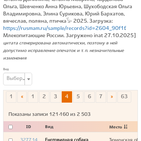
Ольга, Шевченко Анна Юрьевна, Шухободская Ольга
Владимировна, Элина Сурикова, Юрий Бархатов,
вячеслав, поляна, птичка𓅚 2025. Загрузка:
https://rusmam.ru/sample/records?id=2604_90f1f
.
Млекопитающие России. Загружено inat 27.10.2025]
цитата сгенерирована автоматически, поэтому в ней
допустимо исправление опечаток и т. п. незначительные
изменения
Вид
Выберите вид...
1
«
1
2
3
4
5
6
7
»
63
Показаны записи
121-160
из
2 503
ID
Вид
Место
327714
Енотовидная собака
Тюменская обл