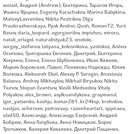
weizel, Андрей (Andrew), Екатерина, Тарасов Игорь,
Ульяна Ярцева, Evgeniy Karachakov, Marina Babykina,
MatveyLavrentiev, Nikita Pestrikov, Olga
Preobrazhenskaya, Pyak Andrei, Qush, Roman72, Yurii
Basov, daria_leopard, egorgavrilov, impishes, miroru,
natali_erlagol, naturalistyak23, onotole,
sergey_stefanov, tatyana_kolesnikova, yastokoz, Алёна
Осипова, Григорьева Евгения, Дмитрий, Екатерина
Хохрина, Елена, Елена Шубенкина, Иван Хижняк,
Мария Боровская, Павел, Полякова Надежда, Юлия
Волкова, Aleksandr Ebel, Alexey P. Seregin, Anastasia
Balaeva, Andrey Mikhaylov, Mikhail Biryukov, Nikita
Tiunov, Stepan Ivantsov, Vasilii Medvedev, Vitaly
Polyakov, alex_brown, asylkuandykova, graymanul,
igor_yatsenko, kashju, komar281, kr24ksp, krohobor,
nastjas, ochirnom, petrovavp, ravenheartart, sppiraea,
vlad50, Александр, Александр Езерский, Андрей
Бобрюк, Анна Голубева, Анна Новицкая, Борис
Третьяков, Валерия Ковалева, Дмитрий Пащенко,