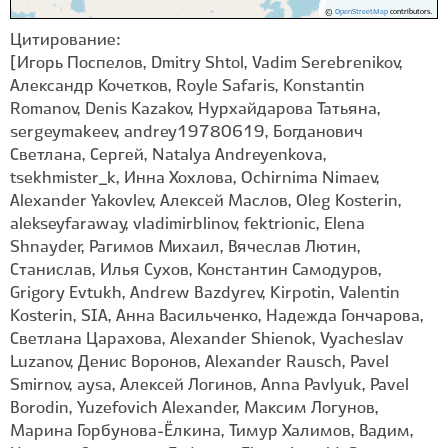
©
OpenStreetMap
contributors.
Цитирование:
[Игорь Поспелов, Dmitry Shtol, Vadim Serebrenikov,
Александр Кочетков, Royle Safaris, Konstantin
Romanov, Denis Kazakov, Нурхайдарова Татьяна,
sergeymakeev, andrey19780619, Богданович
Светлана, Сергей, Natalya Andreyenkova,
tsekhmister_k, Инна Хохлова, Ochirnima Nimaev,
Alexander Yakovlev, Алексей Маслов, Oleg Kosterin,
alekseyfaraway, vladimirblinov, fektrionic, Elena
Shnayder, Рагимов Михаил, Вячеслав Лютин,
Станислав, Илья Сухов, Константин Самодуров,
Grigory Evtukh, Andrew Bazdyrev, Kirpotin, Valentin
Kosterin, SIA, Анна Васильченко, Надежда Гончарова,
Светлана Царахова, Alexander Shienok, Vyacheslav
Luzanov, Денис Воронов, Alexander Rausch, Pavel
Smirnov, aysa, Алексей Логинов, Anna Pavlyuk, Pavel
Borodin, Yuzefovich Alexander, Максим Логунов,
Марина Горбунова-Ëлкина, Тимур Халимов, Вадим,