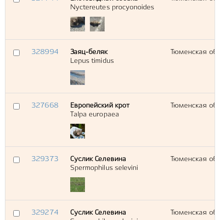
Nyctereutes procyonoides
328994
Заяц-беляк
Тюменская обл
Lepus timidus
327668
Европейский крот
Тюменская обл
Talpa europaea
329373
Суслик Селевина
Тюменская обл
Spermophilus selevini
329274
Суслик Селевина
Тюменская обл