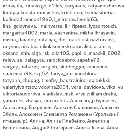
iirnav, ila, irinavikgo, k1llds, karyaaus, katyamozharova,
kindjay, konstantinilychov, kristina n, kseniasiberia,
kulindadromeus1980, l_mironov, leonid63,
lina_golovneva, linainverse, ll r Ирина, lycaontouch,
margarita1002, maria_vazhenina, mikhailkrasavin,
misha_davidov, nataliya_chel, nautilusf, nazturalist,
neyson, nikabio, nikolaseversknaturalist, ocanire,
oksana_shh, olga_isk, olia105, papilio_maackii_2002,
relew, sa_palagyta, salticidaebro, sapeka72,
sergey_baharev, sergleb, skinhogger, sooooooo,
spaceman98, svg52, tanya_abramushkina,
tatyana_chupag, timofey_bar, trainina-ev, tukkki,
valeriyivantsov, vdovina2001, vera_davidova, vika_vv,
viktoriasuvorova, vladislav_msk, vrvr, william drake,
yanareks, zhasya, zincarabus, Александр Булычев,
Александр Вахрушев, Алексей Сальников, Алексей
Эбель, Алексей и Елизавета Романовы (Уральский
птицезыр), Алина, Алина Плебейко, Ангелина
Вощинкина, Андрей Григорьев, Анита Тыква, Анна,