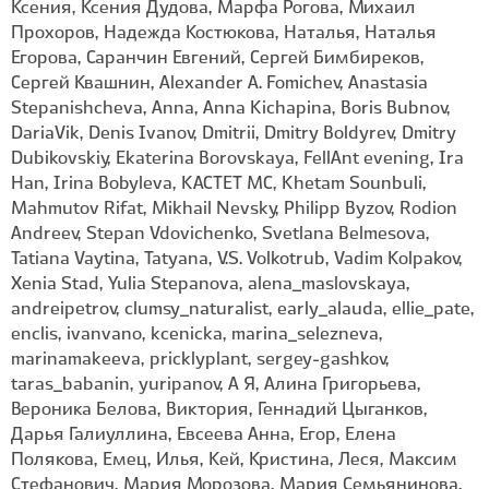
Ксения, Ксения Дудова, Марфа Рогова, Михаил
Прохоров, Надежда Костюкова, Наталья, Наталья
Егорова, Саранчин Евгений, Сергей Бимбиреков,
Сергей Квашнин, Alexander A. Fomichev, Anastasia
Stepanishcheva, Anna, Anna Kichapina, Boris Bubnov,
DariaVik, Denis Ivanov, Dmitrii, Dmitry Boldyrev, Dmitry
Dubikovskiy, Ekaterina Borovskaya, FellAnt evening, Ira
Han, Irina Bobyleva, KACTET MC, Khetam Sounbuli,
Mahmutov Rifat, Mikhail Nevsky, Philipp Byzov, Rodion
Andreev, Stepan Vdovichenko, Svetlana Belmesova,
Tatiana Vaytina, Tatyana, V.S. Volkotrub, Vadim Kolpakov,
Xenia Stad, Yulia Stepanova, alena_maslovskaya,
andreipetrov, clumsy_naturalist, early_alauda, ellie_pate,
enclis, ivanvano, kcenicka, marina_selezneva,
marinamakeeva, pricklyplant, sergey-gashkov,
taras_babanin, yuripanov, А Я, Алина Григорьева,
Вероника Белова, Виктория, Геннадий Цыганков,
Дарья Галиуллина, Евсеева Анна, Егор, Елена
Полякова, Емец, Илья, Кей, Кристина, Леся, Максим
Стефанович, Мария Морозова, Мария Семьянинова,