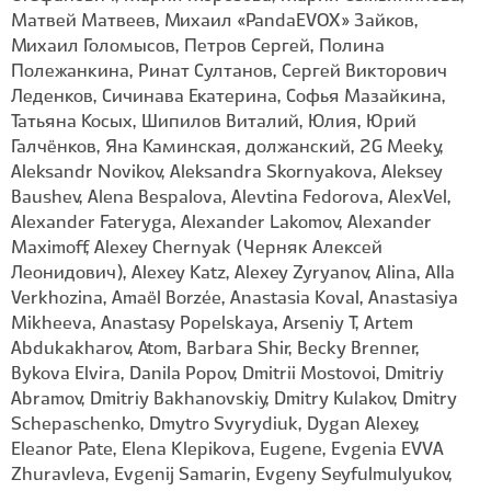
Матвей Матвеев, Михаил «PandaEVOX» Зайков,
Михаил Голомысов, Петров Сергей, Полина
Полежанкина, Ринат Султанов, Сергей Викторович
Леденков, Сичинава Екатерина, Софья Мазайкина,
Татьяна Косых, Шипилов Виталий, Юлия, Юрий
Галчёнков, Яна Каминская, должанский, 2G Meeky,
Aleksandr Novikov, Aleksandra Skornyakova, Aleksey
Baushev, Alena Bespalova, Alevtina Fedorova, AlexVel,
Alexander Fateryga, Alexander Lakomov, Alexander
Maximoff, Alexey Chernyak (Черняк Алексей
Леонидович), Alexey Katz, Alexey Zyryanov, Alina, Alla
Verkhozina, Amaël Borzée, Anastasia Koval, Anastasiya
Mikheeva, Anastasy Popelskaya, Arseniy T, Artem
Abdukakharov, Atom, Barbara Shir, Becky Brenner,
Bykova Elvira, Danila Popov, Dmitrii Mostovoi, Dmitriy
Abramov, Dmitriy Bakhanovskiy, Dmitry Kulakov, Dmitry
Schepaschenko, Dmytro Svyrydiuk, Dygan Alexey,
Eleanor Pate, Elena Klepikova, Eugene, Evgenia EVVA
Zhuravleva, Evgenij Samarin, Evgeny Seyfulmulyukov,