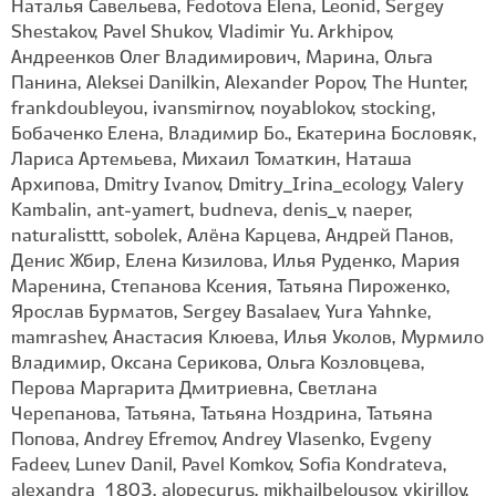
Наталья Савельева, Fedotova Elena, Leonid, Sergey
Shestakov, Pavel Shukov, Vladimir Yu. Arkhipov,
Андреенков Олег Владимирович, Марина, Ольга
Панина, Aleksei Danilkin, Alexander Popov, The Hunter,
frankdoubleyou, ivansmirnov, noyablokov, stocking,
Бобаченко Елена, Владимир Бо., Екатерина Бословяк,
Лариса Артемьева, Михаил Томаткин, Наташа
Архипова, Dmitry Ivanov, Dmitry_Irina_ecology, Valery
Kambalin, ant-yamert, budneva, denis_v, naeper,
naturalisttt, sobolek, Алёна Карцева, Андрей Панов,
Денис Жбир, Елена Кизилова, Илья Руденко, Мария
Маренина, Степанова Ксения, Татьяна Пироженко,
Ярослав Бурматов, Sergey Basalaev, Yura Yahnke,
mamrashev, Анастасия Клюева, Илья Уколов, Мурмило
Владимир, Оксана Серикова, Ольга Козловцева,
Перова Маргарита Дмитриевна, Светлана
Черепанова, Татьяна, Татьяна Ноздрина, Татьяна
Попова, Andrey Efremov, Andrey Vlasenko, Evgeny
Fadeev, Lunev Danil, Pavel Komkov, Sofia Kondrateva,
alexandra_1803, alopecurus, mikhailbelousov, vkirillov,