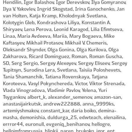
Hendilin, Igor Balashov, Igor Derevskov, Ilya Gomyranov,
Ilya V. Yakovlev, Ingrid Skogstad, Irina Ganochenko, Jan
van Holten, Katja Kramp, Kholodnyak Svetlana,
Kolotygin Gleb, Kondrashova Liliya, Konstantin A.
Shiryaev, Lena Perova, Leonid Karagod, Lilia Efimtseva,
Linaa, Maria Avdeeva, Mariia, Mary Bogaeva, Mike
Kaftasyev, Mikhail Protasov, Mikhail V. Chemeris,
Oleksandr Shynder, Olga Gonina, Olga Kurilova, Olga
Zakharova, Ricard Dominguez, Roman, Roman Guscha,
SD, Serg Sergio, Sergey Alexeyev, Sergey Eliseev, Sergey
Tupitsyn, Surodina Lera, Svetlana, Taisiia Poloshevets,
Tania Shamanchik, Tatiana Rovenskaya, Tatjana
Koroteeva, Vasyl Pokynchereda, Victor, Viktor Strenada,
Vlada Vinogradova, Vladimir Pavlov, Yelena, Yuri
Tsygankov, albert_k, alexander_semenov, amazon-san,
anastasijairkutsk, andrew222888, anna_9999ks,
artemiyshmakov, constant_kar, daria boiko, demina-
masha, demonishia, duldurga_25, edwteach, elenailina,
errror44, euronull, evgeniq_benihanov, hellogre,
helloimfromrussia, hlipkii_paren, hrukoko, igor_ept,