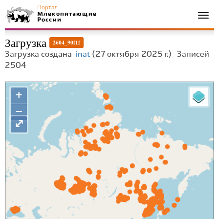
Портал
Млекопитающие
Togg
России
navi
Загрузка
2604_90f1f
Загрузка создана
inat
(27 октября 2025 г.)
Записей
2504
+
−
⤢