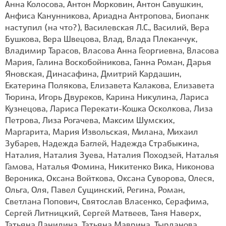
Анна Колосова, Антон Морковин, Антон Савушкин,
Анфиса Канунникова, Ариадна Антропова, Биопанк
наступил (на что?), Василевская Л.С., Василий, Вера
Бушкова, Вера Швецова, Влад, Влада Плеканчук,
Владимир Тарасов, Власова Анна Георгиевна, Власова
Мария, Галина Воскобойникова, Ганна Роман, Дарья
Яновская, Динасафина, Дмитрий Кардашин,
Екатерина Полякова, Елизавета Калакова, Елизавета
Тюрина, Игорь Двуреков, Карина Никулина, Лариса
Кузнецова, Лариса Перекати-Кошка Осколкова, Лиза
Петрова, Лиза Рогачева, Максим Шумских,
Маргарита, Мария Извольская, Милана, Михаил
Зубарев, Надежда Баглей, Надежда Страбыкина,
Наталия, Наталия Зуева, Наталия Походзей, Наталья
Гамова, Наталья Фомина, Никитенко Вика, Никонова
Вероника, Оксана Войткова, Оксана Суворова, Олеся,
Ольга, Оля, Павел Сущинский, Регина, Роман,
Светлана Попович, Святослав Власенко, Серафима,
Сергей Литницкий, Сергей Матвеев, Таня Наверх,
Татьяна Данилина, Татьяна Маврина, Тырданова