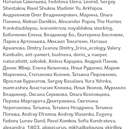
Наталья Савельева, Fedotova Elena, Leonid, Sergey
Shestakov, Pavel Shukov, Vladimir Yu. Arkhipov,
Андреенков Олег Владимирович, Марина, Ольга
Панина, Aleksei Danilkin, Alexander Popov, The Hunter,
frankdoubleyou, ivansmirnov, noyablokov, stocking,
Бобаченко Елена, Владимир Бо., Екатерина Бословяк,
Лариса Артемьева, Михаил Томаткин, Наташа
Архипова, Dmitry Ivanov, Dmitry_Irina_ecology, Valery
Kambalin, ant-yamert, budneva, denis_v, naeper,
naturalisttt, sobolek, Алёна Карцева, Андрей Панов,
Денис Жбир, Елена Кизилова, Илья Руденко, Мария
Маренина, Степанова Ксения, Татьяна Пироженко,
Ярослав Бурматов, Sergey Basalaev, Yura Yahnke,
mamrashev, Анастасия Клюева, Илья Уколов, Мурмило
Владимир, Оксана Серикова, Ольга Козловцева,
Перова Маргарита Дмитриевна, Светлана
Черепанова, Татьяна, Татьяна Ноздрина, Татьяна
Попова, Andrey Efremov, Andrey Vlasenko, Evgeny
Fadeev, Lunev Danil, Pavel Komkov, Sofia Kondrateva,
alexandra_1803, alopecurus, mikhailbelousov, vkirillov,