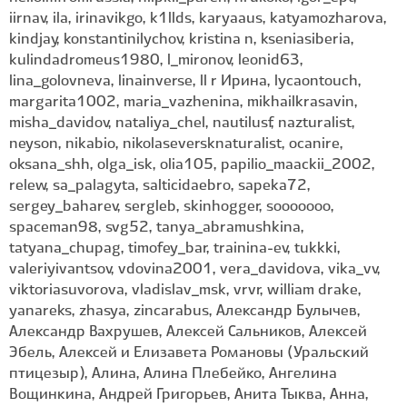
iirnav, ila, irinavikgo, k1llds, karyaaus, katyamozharova,
kindjay, konstantinilychov, kristina n, kseniasiberia,
kulindadromeus1980, l_mironov, leonid63,
lina_golovneva, linainverse, ll r Ирина, lycaontouch,
margarita1002, maria_vazhenina, mikhailkrasavin,
misha_davidov, nataliya_chel, nautilusf, nazturalist,
neyson, nikabio, nikolaseversknaturalist, ocanire,
oksana_shh, olga_isk, olia105, papilio_maackii_2002,
relew, sa_palagyta, salticidaebro, sapeka72,
sergey_baharev, sergleb, skinhogger, sooooooo,
spaceman98, svg52, tanya_abramushkina,
tatyana_chupag, timofey_bar, trainina-ev, tukkki,
valeriyivantsov, vdovina2001, vera_davidova, vika_vv,
viktoriasuvorova, vladislav_msk, vrvr, william drake,
yanareks, zhasya, zincarabus, Александр Булычев,
Александр Вахрушев, Алексей Сальников, Алексей
Эбель, Алексей и Елизавета Романовы (Уральский
птицезыр), Алина, Алина Плебейко, Ангелина
Вощинкина, Андрей Григорьев, Анита Тыква, Анна,