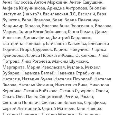
Анна Колосова, Антон Морковин, Антон Савушкин,
Анфиса Канунникова, Ариадна Антропова, Биопанк
наступил (на что?), Василевская Л.С., Василий, Вера
Бушкова, Вера Швецова, Влад, Влада Плеканчук,
Владимир Тарасов, Власова Анна Георгиевна, Власова
Мария, Галина Воскобойникова, Ганна Роман, Дарья
Яновская, Динасафина, Дмитрий Кардашин,
Екатерина Полякова, Елизавета Калакова, Елизавета
Тюрина, Игорь Двуреков, Карина Никулина, Лариса
Кузнецова, Лариса Перекати-Кошка Осколкова, Лиза
Петрова, Лиза Рогачева, Максим Шумских,
Маргарита, Мария Извольская, Милана, Михаил
Зубарев, Надежда Баглей, Надежда Страбыкина,
Наталия, Наталия Зуева, Наталия Походзей, Наталья
Гамова, Наталья Фомина, Никитенко Вика, Никонова
Вероника, Оксана Войткова, Оксана Суворова, Олеся,
Ольга, Оля, Павел Сущинский, Регина, Роман,
Светлана Попович, Святослав Власенко, Серафима,
Сергей Литницкий, Сергей Матвеев, Таня Наверх,
Татьяна Данилина, Татьяна Маврина, Тырданова