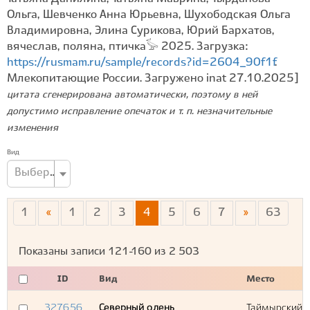
Ольга, Шевченко Анна Юрьевна, Шухободская Ольга
Владимировна, Элина Сурикова, Юрий Бархатов,
вячеслав, поляна, птичка𓅚 2025. Загрузка:
https://rusmam.ru/sample/records?id=2604_90f1f
.
Млекопитающие России. Загружено inat 27.10.2025]
цитата сгенерирована автоматически, поэтому в ней
допустимо исправление опечаток и т. п. незначительные
изменения
Вид
Выберите вид...
1
«
1
2
3
4
5
6
7
»
63
Показаны записи
121-160
из
2 503
ID
Вид
Место
327656
Северный олень
Таймырский Д