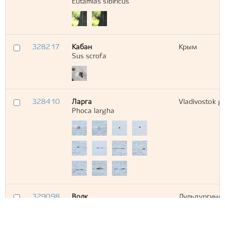
Eutamias sibiricus
328217
Кабан
Крым
Sus scrofa
328410
Ларга
Vladivostok g
Phoca largha
329098
Волк
Дульдургинск
Canis lupus