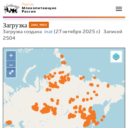
Портал
Млекопитающие
Togg
России
navi
Загрузка
2604_90f1f
Загрузка создана
inat
(27 октября 2025 г.)
Записей
2504
+
−
⤢