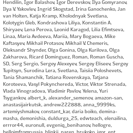
Hendilin, Igor Balashov, Igor Derevskov, Ilya Gomyranov,
Ilya V. Yakovlev, Ingrid Skogstad, Irina Ganochenko, Jan
van Holten, Katja Kramp, Kholodnyak Svetlana,
Kolotygin Gleb, Kondrashova Liliya, Konstantin A.
Shiryaev, Lena Perova, Leonid Karagod, Lilia Efimtseva,
Linaa, Maria Avdeeva, Mariia, Mary Bogaeva, Mike
Kaftasyev, Mikhail Protasov, Mikhail V. Chemeris,
Oleksandr Shynder, Olga Gonina, Olga Kurilova, Olga
Zakharova, Ricard Dominguez, Roman, Roman Guscha,
SD, Serg Sergio, Sergey Alexeyev, Sergey Eliseev, Sergey
Tupitsyn, Surodina Lera, Svetlana, Taisiia Poloshevets,
Tania Shamanchik, Tatiana Rovenskaya, Tatjana
Koroteeva, Vasyl Pokynchereda, Victor, Viktor Strenada,
Vlada Vinogradova, Vladimir Pavlov, Yelena, Yuri
Tsygankov, albert_k, alexander_semenov, amazon-san,
anastasijairkutsk, andrew222888, anna_9999ks,
artemiyshmakov, constant_kar, daria boiko, demina-
masha, demonishia, duldurga_25, edwteach, elenailina,
errror44, euronull, evgeniq_benihanov, hellogre,
helloimfromrussia, hlipkii_paren, hrukoko, igor_ept,