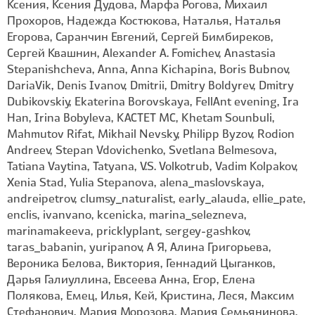
Ксения, Ксения Дудова, Марфа Рогова, Михаил
Прохоров, Надежда Костюкова, Наталья, Наталья
Егорова, Саранчин Евгений, Сергей Бимбиреков,
Сергей Квашнин, Alexander A. Fomichev, Anastasia
Stepanishcheva, Anna, Anna Kichapina, Boris Bubnov,
DariaVik, Denis Ivanov, Dmitrii, Dmitry Boldyrev, Dmitry
Dubikovskiy, Ekaterina Borovskaya, FellAnt evening, Ira
Han, Irina Bobyleva, KACTET MC, Khetam Sounbuli,
Mahmutov Rifat, Mikhail Nevsky, Philipp Byzov, Rodion
Andreev, Stepan Vdovichenko, Svetlana Belmesova,
Tatiana Vaytina, Tatyana, V.S. Volkotrub, Vadim Kolpakov,
Xenia Stad, Yulia Stepanova, alena_maslovskaya,
andreipetrov, clumsy_naturalist, early_alauda, ellie_pate,
enclis, ivanvano, kcenicka, marina_selezneva,
marinamakeeva, pricklyplant, sergey-gashkov,
taras_babanin, yuripanov, А Я, Алина Григорьева,
Вероника Белова, Виктория, Геннадий Цыганков,
Дарья Галиуллина, Евсеева Анна, Егор, Елена
Полякова, Емец, Илья, Кей, Кристина, Леся, Максим
Стефанович, Мария Морозова, Мария Семьянинова,