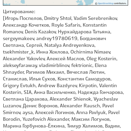
©
OpenStreetMap
contributors.
Цитирование:
[Игорь Поспелов, Dmitry Shtol, Vadim Serebrenikov,
Александр Кочетков, Royle Safaris, Konstantin
Romanov, Denis Kazakov, Нурхайдарова Татьяна,
sergeymakeev, andrey19780619, Богданович
Светлана, Сергей, Natalya Andreyenkova,
tsekhmister_k, Инна Хохлова, Ochirnima Nimaev,
Alexander Yakovlev, Алексей Маслов, Oleg Kosterin,
alekseyfaraway, vladimirblinov, fektrionic, Elena
Shnayder, Рагимов Михаил, Вячеслав Лютин,
Станислав, Илья Сухов, Константин Самодуров,
Grigory Evtukh, Andrew Bazdyrev, Kirpotin, Valentin
Kosterin, SIA, Анна Васильченко, Надежда Гончарова,
Светлана Царахова, Alexander Shienok, Vyacheslav
Luzanov, Денис Воронов, Alexander Rausch, Pavel
Smirnov, aysa, Алексей Логинов, Anna Pavlyuk, Pavel
Borodin, Yuzefovich Alexander, Максим Логунов,
Марина Горбунова-Ëлкина, Тимур Халимов, Вадим,