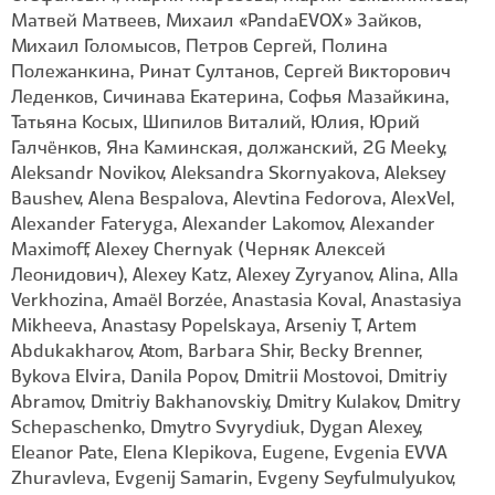
Матвей Матвеев, Михаил «PandaEVOX» Зайков,
Михаил Голомысов, Петров Сергей, Полина
Полежанкина, Ринат Султанов, Сергей Викторович
Леденков, Сичинава Екатерина, Софья Мазайкина,
Татьяна Косых, Шипилов Виталий, Юлия, Юрий
Галчёнков, Яна Каминская, должанский, 2G Meeky,
Aleksandr Novikov, Aleksandra Skornyakova, Aleksey
Baushev, Alena Bespalova, Alevtina Fedorova, AlexVel,
Alexander Fateryga, Alexander Lakomov, Alexander
Maximoff, Alexey Chernyak (Черняк Алексей
Леонидович), Alexey Katz, Alexey Zyryanov, Alina, Alla
Verkhozina, Amaël Borzée, Anastasia Koval, Anastasiya
Mikheeva, Anastasy Popelskaya, Arseniy T, Artem
Abdukakharov, Atom, Barbara Shir, Becky Brenner,
Bykova Elvira, Danila Popov, Dmitrii Mostovoi, Dmitriy
Abramov, Dmitriy Bakhanovskiy, Dmitry Kulakov, Dmitry
Schepaschenko, Dmytro Svyrydiuk, Dygan Alexey,
Eleanor Pate, Elena Klepikova, Eugene, Evgenia EVVA
Zhuravleva, Evgenij Samarin, Evgeny Seyfulmulyukov,