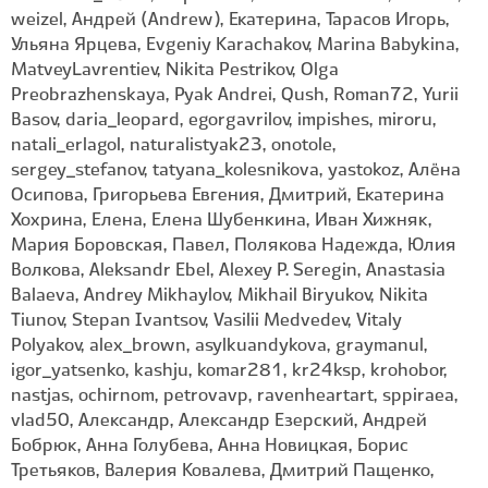
weizel, Андрей (Andrew), Екатерина, Тарасов Игорь,
Ульяна Ярцева, Evgeniy Karachakov, Marina Babykina,
MatveyLavrentiev, Nikita Pestrikov, Olga
Preobrazhenskaya, Pyak Andrei, Qush, Roman72, Yurii
Basov, daria_leopard, egorgavrilov, impishes, miroru,
natali_erlagol, naturalistyak23, onotole,
sergey_stefanov, tatyana_kolesnikova, yastokoz, Алёна
Осипова, Григорьева Евгения, Дмитрий, Екатерина
Хохрина, Елена, Елена Шубенкина, Иван Хижняк,
Мария Боровская, Павел, Полякова Надежда, Юлия
Волкова, Aleksandr Ebel, Alexey P. Seregin, Anastasia
Balaeva, Andrey Mikhaylov, Mikhail Biryukov, Nikita
Tiunov, Stepan Ivantsov, Vasilii Medvedev, Vitaly
Polyakov, alex_brown, asylkuandykova, graymanul,
igor_yatsenko, kashju, komar281, kr24ksp, krohobor,
nastjas, ochirnom, petrovavp, ravenheartart, sppiraea,
vlad50, Александр, Александр Езерский, Андрей
Бобрюк, Анна Голубева, Анна Новицкая, Борис
Третьяков, Валерия Ковалева, Дмитрий Пащенко,