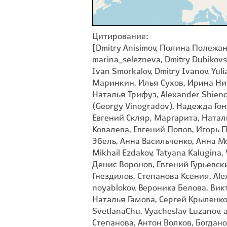
Цитирование:
[Dmitry Anisimov, Полина Полежанкина, Соколков Юрий Павлович, Natalya Andreyenkova, Shumik A, Anna Saltykowa, marina_selezneva, Dmitry Dubikovskiy, Elena Shnayder, Mariia Bukhareva, roman2013, svetlanaagafonova, Александр Гончаров, Ivan Smorkalov, Dmitry Ivanov, Yulia Pekhtereva, Александр Кочетков, Ирина, Никифорова Валерия, Ярослав, Евгений Маринкин, Илья Сухов, Ирина Николанвна Кудинова, Светлана Анатольевна Кулёва, Andrey, Maria Reznikova, Pavel Shukov, Наталья Трифуз, Alexander Shienok, Dmitry Shtol, Kate Smith, kindjay, sapeka72, Александр Рохмистров, Георгий Виноградов (Georgy Vinogradov), Надежда Гончарова, Рагимов Михаил, Konstantin Romanov, ant-yamert, tsekhmister_k, Владимир, Евгений Скляр, Маргарита, Наталия Зуева, Султангареева Лилия, Krylenko VV, TanyaArchimaeva, goldenbird, Валерия Ковалева, Евгений Попов, Игорь Поспелов, Ольга Панина, Alexander A. Fomichev, Catiyar, Lola Smirnova, yara2012, Алексей Эбель, Анна Васильченко, Анна Мостовая, Екатерина Солохина, Лида Онищенко, Aleksey Levashkin, Alexey Katz, Elena Valova, Mikhail Ezdakov, Tatyana Kalugina, Vladimir Bryukhov, Yura Yahnke, connor58008, naturalisttt, tropotop, Анастасия Огородова, Денис Воронов, Евгений Гурьевских, Инна Хохлова, Максим ИвАнов сын, Максим Логунов, Наталья Савельева, Николай Гнездилов, Степанова Ксения, Alexander Popov, Anatoly Kotlov, Royle Safaris, Tagir Animalist, Tatyana Primak, alexfamilyteam, noyablokov, Вероника Белова, Виктория Кутилина, Денис Жбир, Константин Самодуров, Ксения Волянская, Мария Ушакова, Наталья Гамова, Сергей Крыленко, Татьяна Абазова, Юлия Мацанке, Alexandr, Danil Asotsky, Dina Nesterkova, Olga, SvetlanaChu, Vyacheslav Luzanov, andrey19780619, blagotrav, kseniiask, lebedeva_na, shamsrus88, Анна Колосова, Анна Степанова, Антон Волков, Богданович Светлана, Вадим Рыбаков, Екатерина, Елена Солдатова, Корепанова Татьяна, Кот Неучёный, Мирослав Харьков, Ольга Митрофанова, Рустам Сафаргалиев, Светлана Шавыкина, Татьяна, Татьяна Косых, Юрий Галчёнков, Alevtina Fedorova, Alex, Andrew Bazdyrev, Fedotova Elena, Sergey Lukiyanov, Stanislav Cherepushkin, Tanya Rysenko, Yelena, alexey_nesmelov, arsavel, ghtojo, kokoreva46452, mar505mar, nm321, photoraznogo, sergejseleznev, valdeur, Алексей Сальников, Алексей и Елизавета Романовы (Уральский птицезыр), Анастасия, Бобаченко Елена, Вероника Карандасова, Владимир Джерихов, Денис Попов, Дмитрий Кошелев, Дмитровская София, Елена Устюжанина, Зеленкова Виктория, Илья Руденко, Ирина Рогова, Константин Селивёрстов, Ксения Соварцева, Кузьмичев Владимир Евгеньевич, Мурмило Владимир, Наталия, Николай Наконечный, Полина Николаевна Ушакова, Поляков Александр, Птицы Челябинской области, Татьяна Хоханова, Федор Кондрачук, Ярослав Бурматов, Alena Fionina / Алёна Фионина, Alexander Yakovlev, Alexey V. Ivanov, Anastasia Stepanishcheva, Anastasiia Merkulova, Antonina, Arseniy T, Denis Kazakov, DenisNikitenko, Dmitriy Fetisov, Elena Shvydun, EvaGavi, Fr