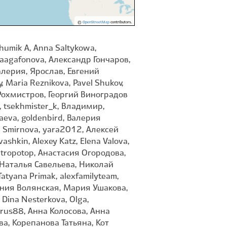
©
OpenStreetMap
contributors.
p Byzov, Reni, Roman I. Konst., Roman Shitiakov, Roman Titov, Roman72, Roman_Terentev, SIA, SergelN, Sergey Basalaev, Sergey Birds-n-roll, Sergey Elmanov, Sergey Konushkin, Sergey Makeev, Sergey Okrugin, Sergey Shevelev, Sergey Simonov, Serych, Shamil Murtazin, Sveta Barabanschikova, Svetlana Kutueva, Svetlana Nesterova, Tatyana Zarubo, The Hunter, Timofey Zalutsky, Trifonova Nastya, Varvara Sviridova, Vasyl Pokynchereda, Veveris, Viktor N. Chekan, Vitaly Muravev, Vitaly Polyakov, Vlad, Vlad Charkov, Vladimir Atachkin, Vladimir Gostev, Vladislav Mochalov, Vladislav Turischev (Турищев Владислав Геннадьевич), Volnushka, Yana, Yulia Stepanova, Yuri_Ulyanov, a_rover, akulenka_1, alina1234, allagrigoreva175, altone, anastasijairkutsk, andrewkul, annriabuha, anton2011, anton_abushin, anxiestas, aple, astromegalith, aysa, batworker, belyaev, blazingwizard, chechevica, cho_za_pzdc, daniil_jensen, daria_leopard, dayrali, denis_baranov0007, deniskapustin, denispronin, dmitriitarasov, dmitriy_avdonin1, dmitriydavydov, doc220675, dottywriter3310, dubniy, eagle1812, early_alauda, ekaterina_arkadevna, ekaterina_toffe, ekaterinamakrenkova, elenaforell, elenanet, fangxu, fattakhova_olga, frsap, guillotinka, helena_solotcha, ignatiy, igor_b, iirnav, ilia_shcheglovatov, ilya_zlobin, irina_suvorova_, ishhh, ivanuraser, kashju, kirinzi, klavdia, kondratevarseny, kornienko_tatana54, kpok, kuca, kusariqqu, kvartet, kzamkov, lianamuhametzyanova, liliput23, luiza_gubanova, luk_k, luoyara, lyuda_sova, mariakuuu, marinakomarova, maxim228, mikelebedev, milana1520, mixon, monoarambourgiania, murmontar, naeper, nastykat, natalechka09, natalya_khristolybova72, naturalist100500, naturalistyak23, nenatashasuv, ninabredihina, nofutureinendlessdreaming, nosenco_av, oilili, oksana_shh, oleksva, olga_shevyrenkova, olgamamaeva, ondatra2211, open_a_ir, p_kov, pastor_shlag, pavel_osoblivyy, photoskif, pitohui_53, pizdrya, polina_sab, pristaikolev, protsenkotv, ruslana2007, ryatova_natalya, sergey_stefanov, shadow_385, shatyn65, simanone, sizykh_m, snezhanka, snsergeevna, sobolek, sokolovaowl, sppiraea, staz34