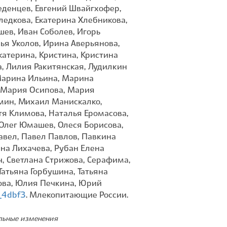
_4dbf3
. Млекопитающие России.
ельные изменения