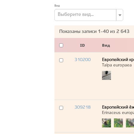
Вид
Выберите вид...
Показаны записи
1-40
из
2 643
ID
Вид
310200
Европейский кр
Talpa europaea
309218
Европейский ё
Erinaceus europ