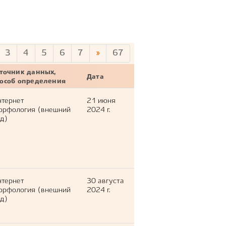
3
4
5
6
7
»
67
точник данных,
Дата
пособ определения
нтернет
21 июня
орфология (внешний
2024 г.
д)
нтернет
30 августа
орфология (внешний
2024 г.
д)