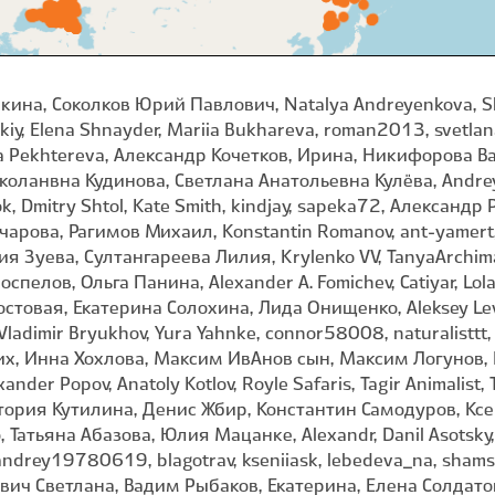
. Georgi (Yuri) Zharikov, Jesenia K., Leonid, Marina Nikonorova, Matvei Stepanov, Mityakov DA, Natalia Borisova, Sergey Lednev, Sophia Pipchenka, Stepan Markin/Степан Маркин, Svetlana Kondrukhova, Viktor Stepanov, Yuzefovich Alexander, Zolotukhina Irina, albert_76, andrey_smetanin, annahp, dmitrymit, evgeniy_57, fedyabarsik, krymsuga, kulindadromeus1980, murugova_julia, olgakhudyakova, pavlozaltowski, poli_07, qweru, slow_p, svetlario, truboglazka, Александр Краснов, Алексей Ябс, Альбина Туркевич, Анастасия Яковлева, Андреенков Олег Владимирович, Анна Георгиевна Репко, Анна Голубева, Анна Митрошенкова, Борис Георги, Валерий Шашин, Виола Клюева, Владимир Панкратов, Вячеслав Лютин, Денис Кокшаров, Екатерина Бословяк, Игорь Васильевич Фадеев, Ирина Скороходова, Лия, Людмила Малышева, Маер Владимир Яковлевич, Марина Давлетшина, Мария Пахлеванова, Михаил Калагин, Наталья Бондарева, Наталья Киселёва, Наталья Шамирян, Нэлля Бормотова, Октябрина, Паша Сто, Пётр Гордеев, Ростислав Гизатулин, Сергей Кукуев, Сичинава Екатерина, София Хохлачёва, Станислав, Тамара, Татьяна Иванкина, Татьяна Химера, Феодор Басилашвили, ХВОЙНЫЙ, Шальнов Кирилл, птичка𓅚, Alexander, Anastasia Gladkikh, AndraTemruk, Andrey Mikhaylov, Andrey Zhukov, Andrius Ranunculus, Anna, Anna Levina, Captain Reid, Dmitriy Yankowskiy, Dmitry Pavlov, Dmitry_Irina_ecology, Eduard I. Vatutin, Elena Leveshchina, ElenaCygankova, Evgeniy Simonov, Fyodor Churochkin, Fyodor Pudovikov, Gennadiy Okatov, Idan Istomin, Igor Derevskov, Ilya Tovanchev, Ilya Zabaluev, Irina Savenko, Iuliia Bogomolova, Iwona Dembicz, Konstantin A. Shiryaev, Kutushev Radik, Lomaka Nikita, Maksim Panish, Margarita Gafurova, Maria Kohanovskaya, Mevitz Siragluv, MrLastMan Pro, Nadezhda Shimalina, Natalia Sidorova, Nataliya Vasilyeva, Nikolay Panasenko, Pavel Belov, Polina567, Prorok Spyder, Puzankov Aleksei, Pyak Andrei, Rimma Gerasimenko, Roman Guscha, Sokolov Aleksey, Sokolov Yuriy Ivanovich, Stanislav Murashkin, Svyatoslav Knyazev, TAT, Taisiia Poloshevets, Uliana Bogatyreva, Valentin Kosterin, Vasily Kalinichenko, Vasily Vishnyakov, Vova Jd, Yaman Omran, Yaroslav Magazov, Yuri Sofronov, alexbal65, alexey_kuzmin, andreipetrov, antsway, budneva, chereshenkov, demonishia, elina-kaia, evamargo, fedascheva, fikus836, freakyfreaknew, gelyashmelya, grigo_naturoutine, gromov, holycrab, ivansemenkov, ivanshapvalov, jamesbot, karyaaus, kilpola, konstantin_m, kostya_hatkovsky, kot-kotka, lina3688, maksim_filatov, maria_sadykova, mark_kozhevnikov, mikami-kun, miroru, nazrkokristina, odlena, okasana, olga_kozlova_sm, olgair, olgakailova, red_faction, relew, samira_svg, sarkany, sharapova, shtepbraiter, svetlana_katana, taras_babanin, textman, ttk8642, vikula_bludov, yakov_oskanov, yastokoz, Анна, Беззубов Сергей Сергеевич, Вадим Ивушкин, Виктория Ф., Владимир Преловский, Вячеслав Юсупов, Галина Маруханян, Диана, Дина Хромова, Дмитрий, Дмитрий Веретельников, Дмитрий Осипов, Евгений Акимов, Евгений Минин, Евгений Софронов, Евгений Юрьев, Евгения, Егор, Егор Пылёв, Елена, Елена Шубенкина, Елизавета Баранова, Иван Копылов, Иван Кормашов, Иван Матершев, Игорь Щербаков, Ирина Бортникова, Ирина Ряполова, Ирина Ярина, Катя Калагина, Комарова Ирина, Лариса Некрасова, Лилиана Барсукова, Людмила Васильевна Батина, Людмила Михайлова, Марина Горбунова-Ëлкина, Мария Маренина, Михаил Шкодник, Надежда Костюкова, Натали, Николаевич Павел, Никонова Вероника, Нина Штейнбреннер, Нурхайдарова Татьяна, Оlga Сhernyagina, Павел Голяков, Пакалнис Дэниел, Петров Сергей, Попова Ольга, Руслан К., Саша Козырев, Светлана Егоркина, Сергей Квашнин, Сергей Неклюдов, Фотонатуралист.Рф, Хорошавин Егор, Юлиана Черникова, Юлия Гришанова, Юрий, Юрий Данилевский (Yuriy Danilevsky), Юрий К, Ярослав Матлаев, **Ilya Baidakov**, 1 1, Aksentev Vladislav, Al Losk (Lifebra), Aleksandr Ebel, Alexander Malyutkin, Alexander Naumov, Alexey P. Seregin, Alexey Zakharinskij, Alsou Zhukova, Anastasia E, Anastasia Pedenko, Anastasiia Samokhvalova, Anatoliy Semenov, Andreev Dmitrij, Andrei Gulin, Andrey Efremov, Andrey Gulivanov, Anna Klementyeva, Anna Pavlyuk, Anna Shipilova | Анна Шипилова, BTR, Babel Unequal, Bilal Sagitov, Boris Serebryanyi, BorisTitovskii, Daba, Daimon, Dana Anikina, Daniil Polyakov, Daria, Daria Blinova, Dr Moro, Egor_Skiba, Ekaterina Kistol, Falke_, Gerhard Hüdepohl, Grigoriy, Gulina, Igor, Ilya Bogachyov, Ilya Gomyranov, Irina Bobyleva, Irina Mashina, Julia Blackbird, Julia Zubova, Katerina Mimrina, Katherine, Kholodnyak Svetlana, Kira Marchenkova, Kolotygin Gleb, Konstantin Danilov, Kosice, LYG, Laila Vegner, Larina Arina, Leo, Lyudmila Minina, Maksim Persikov, Maria Romanova, Michael Vasilev, Mikhail Belykh, Mikhail Nevsky, Mikhail V. Chemeris, Minamoto Eritomo, Miroslav Stamenov, Murodali, Nadezhda Kiseleva, Natalia Matanova, Nikita Pestrikov, Nikita Sevastianov, Oleg Kosterin, Olga Eremenko, Olga Gonina, Pavel Borodin, Pavel Smirnov, Petr Kosachev, Philip Precey, Philip