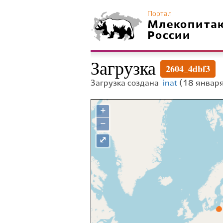
Портал
Млекопита
России
Загрузка
2604_4dbf3
Загрузка создана
inat
(18 января
+
−
⤢