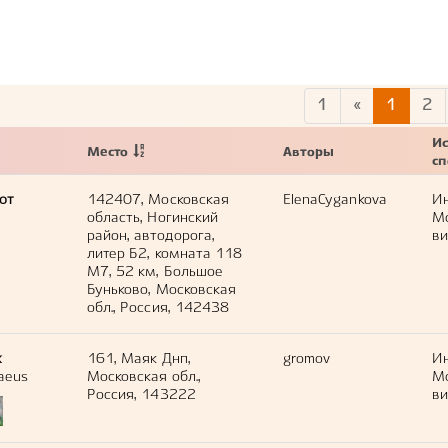
1
«
1
2
Ис
Место
Авторы
с
от
142407, Московская
ElenaCygankova
И
область, Ногинский
М
район, автодорога,
ви
литер Б2, комната 118
М7, 52 км, Большое
Буньково, Московская
обл., Россия, 142438
ж
161, Маяк Днп,
gromov
И
aeus
Московская обл.,
М
Россия, 143222
ви