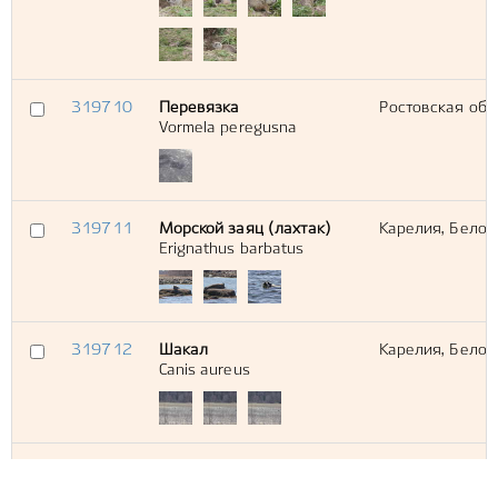
319710
Перевязка
Ростовская обл
Vormela peregusna
319711
Морской заяц (лахтак)
Карелия, Белом
Erignathus barbatus
319712
Шакал
Карелия, Белом
Canis aureus
Показаны записи
1-8
из
8