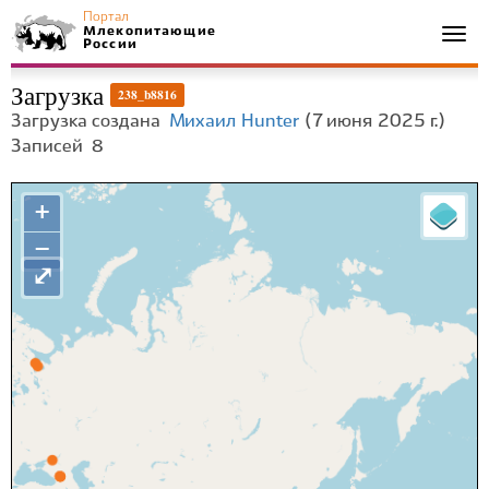
Портал
Млекопитающие
Togg
России
navi
Загрузка
238_b8816
Загрузка создана
Михаил Hunter
(7 июня 2025 г.)
Записей
8
+
−
⤢