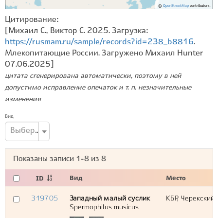
©
OpenStreetMap
contributors.
Цитирование:
[Михаил С., Виктор С. 2025. Загрузка:
https://rusmam.ru/sample/records?id=238_b8816
.
Млекопитающие России. Загружено Михаил Hunter
07.06.2025]
цитата сгенерирована автоматически, поэтому в ней
допустимо исправление опечаток и т. п. незначительные
изменения
Вид
Выберите вид...
Показаны записи
1-8
из
8
Вид
Место
ID
319705
Западный малый суслик
КБР, Черекский
Spermophilus musicus