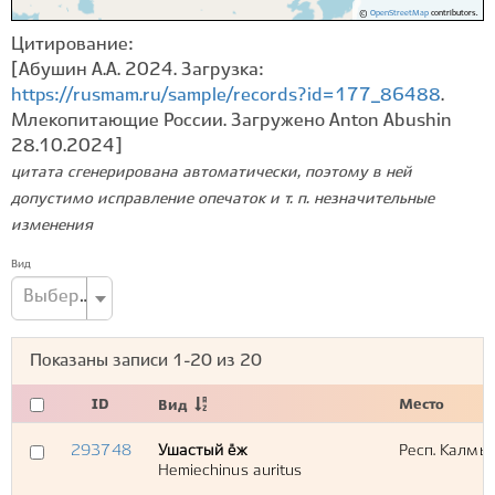
©
OpenStreetMap
contributors.
Цитирование:
[Абушин А.А. 2024. Загрузка:
https://rusmam.ru/sample/records?id=177_86488
.
Млекопитающие России. Загружено Anton Abushin
28.10.2024]
цитата сгенерирована автоматически, поэтому в ней
допустимо исправление опечаток и т. п. незначительные
изменения
Вид
Выберите вид...
Показаны записи
1-20
из
20
ID
Место
Вид
293748
Ушастый ёж
Респ. Калмык
Hemiechinus auritus