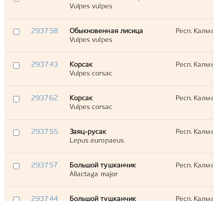
Vulpes vulpes
293758
Обыкновенная лисица
Респ. Калмык
Vulpes vulpes
293743
Корсак
Респ. Калмык
Vulpes corsac
293762
Корсак
Респ. Калмы
Vulpes corsac
293755
Заяц-русак
Респ. Калмык
Lepus europaeus
293757
Большой тушканчик
Респ. Калмык
Allactaga major
293744
Большой тушканчик
Респ. Калмык
Allactaga major