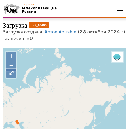
Портал
Млекопитающие
Togg
России
navi
Загрузка
177_86488
Загрузка создана
Anton Abushin
(28 октября 2024 г.)
Записей
20
+
−
⤢