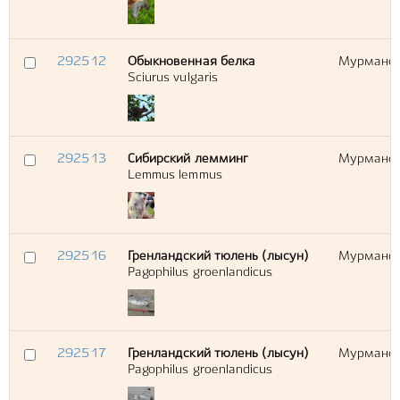
292512
Обыкновенная белка
Мурманска
Sciurus vulgaris
292513
Сибирский лемминг
Мурманска
Lemmus lemmus
292516
Гренландский тюлень (лысун)
Мурманска
Pagophilus groenlandicus
292517
Гренландский тюлень (лысун)
Мурманска
Pagophilus groenlandicus