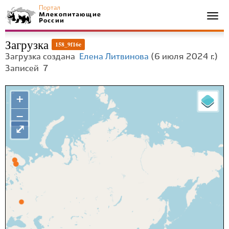
Портал
Млекопитающие
Togg
России
navi
Загрузка
158_9f16e
Загрузка создана
Елена Литвинова
(6 июля 2024 г.)
Записей
7
+
−
⤢