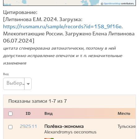
©
OpenStreetMap
contributors.
Цитирование:
[Литвинова Е.М. 2024. Загрузка:
https://rusmam.ru/sample/records?id=158_9f16e
.
Млекопитающие России. Загружено Елена Литвинова
06.07.2024]
цитата сгенерирована автоматически, поэтому в ней
допустимо исправление опечаток и т. п. незначительные
изменения
Вид
Выберите вид...
Показаны записи
1-7
из
7
ID
Вид
Место
292511
Полёвка-экономка
Тульская 
Alexandromys oeconomus