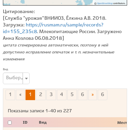
©
OpenStreetMap
contributors.
Цитирование:
[Служба "урожая" ВНИИОЗ, Ёлкина А.В. 2018.
Загрузка:
https://rusmam.ru/sample/records?
id=155_235c8
. Млекопитающие России. Загружено
Анна Козлова 06.08.2018]
цитата сгенерирована автоматически, поэтому в ней
допустимо исправление опечаток и т. п. незначительные
изменения
Вид
Выберите вид...
1
«
1
2
3
4
5
6
»
6
Показаны записи
1-40
из
227
ID
Вид
Место