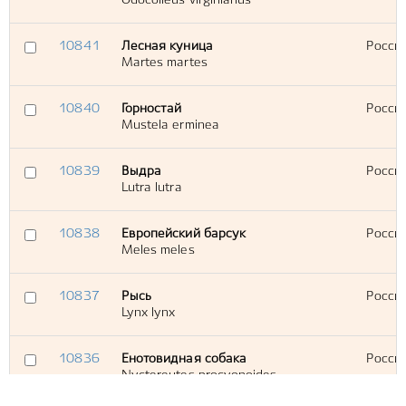
Odocoileus virginianus
10841
Лесная куница
Россия
Martes martes
10840
Горностай
Россия
Mustela erminea
10839
Выдра
Россия
Lutra lutra
10838
Европейский барсук
Россия
Meles meles
10837
Рысь
Россия
Lynx lynx
10836
Енотовидная собака
Россия
Nyctereutes procyonoides