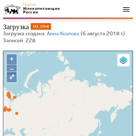
Портал
Млекопитающие
Togg
России
navi
Загрузка
155_235c8
Загрузка создана
Анна Козлова
(6 августа 2018 г.)
Записей
228
+
−
⤢