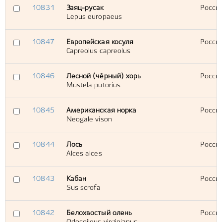
10831
Заяц-русак
Россия
Lepus europaeus
10847
Европейская косуля
Россия
Capreolus capreolus
10846
Лесной (чёрный) хорь
Россия
Mustela putorius
10845
Американская норка
Россия
Neogale vison
10844
Лось
Россия
Alces alces
10843
Кабан
Россия
Sus scrofa
10842
Белохвостый олень
Россия