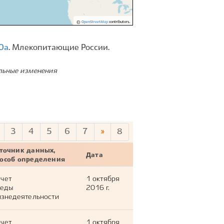
©
OpenStreetMap
contributors.
0a
. Млекопитающие России.
ельные изменения
3
4
5
6
7
»
8
точник данных,
Дата
пособ определения
тчет
1 октября
леды
2016 г.
знедеятельности
тчет
1 октября