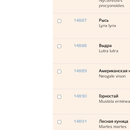
Nyctereutes
procyonoides
14887
Рысь
Lynx lynx
14888
Выдра
Lutra lutra
14889
Американская 
Neogale vison
14890
Горностай
Mustela ermine
14891
Лесная куница
Martes martes