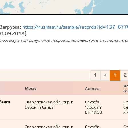
Загрузка:
https://rusmam.ru/sample/records?id=137_677
01.09.2018]
поэтому в ней допустимо исправление опечаток и т. п. незначит
1
«
1
2
Ис
Место
Авторы
с
белка
Свердловская обл., окр. г.
Служба
О
Верхняя Салда
"урожая"
С
ВНИИОЗ
жи
Свердловская обл., окр. г.
Служба
О