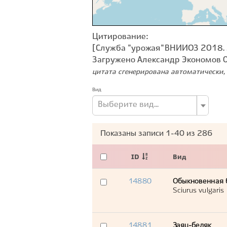
Цитирование:
[Служба "урожая" ВНИИОЗ 2018. 
Загружено Александр Экономов 
цитата сгенерирована автоматически, 
Вид
Выберите вид...
Показаны записи
1-40
из
286
ID
Вид
14880
Обыкновенная 
Sciurus vulgaris
14881
Заяц-беляк