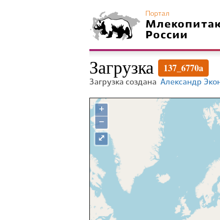
Портал
Млекопита
России
Загрузка
137_6770a
Загрузка создана
Александр Эко
+
−
⤢