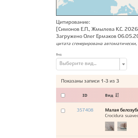
Цитирование:
[Симонов Е.П., Жмылева К.С. 2026
Загружено Олег Ермаков 06.05.2
цитата сгенерирована автоматически, 
Вид
Выберите вид...
Показаны записи
1-3
из
3
ID
Вид
357408
Малая белозуб
Crocidura suave