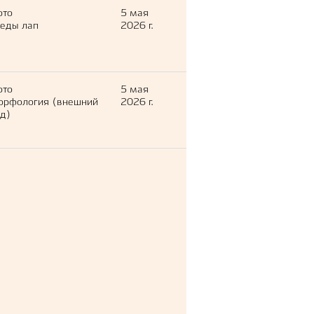
ото
5 мая
еды лап
2026 г.
ото
5 мая
орфология (внешний
2026 г.
д)