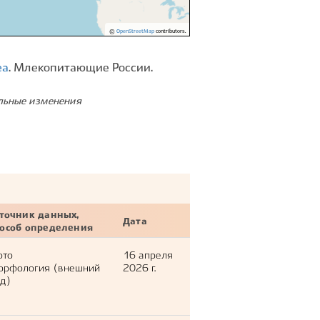
©
OpenStreetMap
contributors.
ea
. Млекопитающие России.
ельные изменения
точник данных,
Дата
пособ определения
ото
16 апреля
орфология (внешний
2026 г.
д)