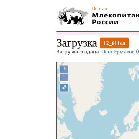
Портал
Млекопита
России
Загрузка
12_611ea
Загрузка создана
Олег Ермаков
(
+
−
⤢