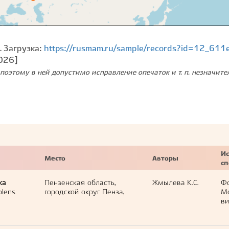
. Загрузка:
https://rusmam.ru/sample/records?id=12_611
026]
поэтому в ней допустимо исправление опечаток и т. п. незначит
Ис
Место
Авторы
с
ка
Пензенская область,
Жмылева К.С.
Ф
olens
городской округ Пенза,
М
ви