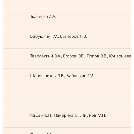
Ткаченко А.А.
Бабушкин Г.М., Викторов Л.В.
Тавровский В.А., Егоров О.В., Попов В.В., Кривошеев В
Шапошников Л.В., Бабушкин Г.М.
Чащин С.П., Панарина Г.Н., Тиунов М.П.