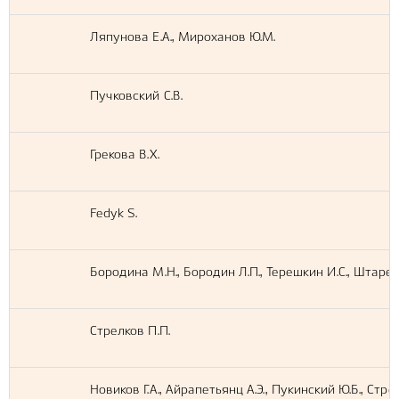
Ляпунова Е.А., Мироханов Ю.М.
Пучковский С.В.
Грекова В.Х.
Fedyk S.
Бородина М.Н., Бородин Л.П., Терешкин И.С., Штарев
Стрелков П.П.
Новиков Г.А., Айрапетьянц А.Э., Пукинский Ю.Б., Стре