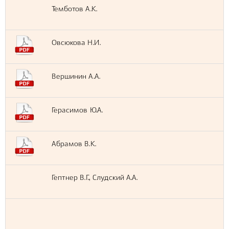
Темботов А.К.
Овсюкова Н.И.
Вершинин А.А.
Герасимов Ю.А.
Абрамов В.К.
Гептнер В.Г., Слудский А.А.