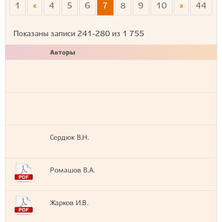
1
«
4
5
6
7
8
9
10
»
44
Показаны записи
241-280
из
1 755
Авторы
Сердюк В.Н.
Ромашов В.А.
Жарков И.В.