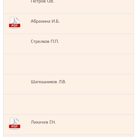
Петров О.В.
Абрахина И.Б.
Стрелков П.П.
Шапошников Л.В.
Лихачев Г.Н.