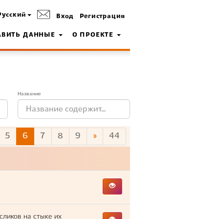
Русский
Вход
Регистрация
АВИТЬ ДАННЫЕ
О ПРОЕКТЕ
Название
5
6
7
8
9
»
44
сликов на стыке их