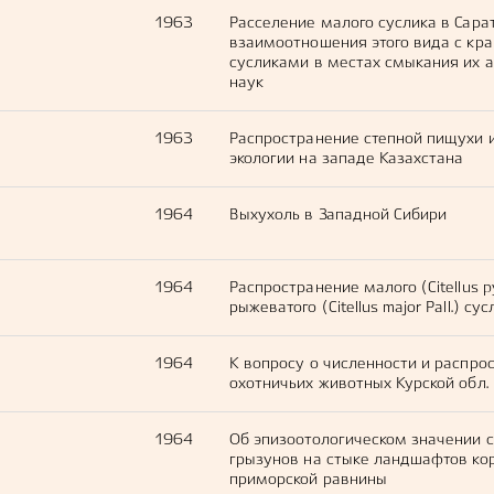
1963
Расселение малого суслика в Сара
взаимоотношения этого вида с к
сусликами в местах смыкания их ареа
наук
1963
Распространение степной пищухи 
экологии на западе Казахстана
1964
Выхухоль в Западной Сибири
1964
Распространение малого (Citellus py
рыжеватого (Citellus major Pall.) с
1964
К вопросу о численности и распро
охотничьих животных Курской обл.
1964
Об эпизоотологическом значении 
грызунов на стыке ландшафтов ко
приморской равнины