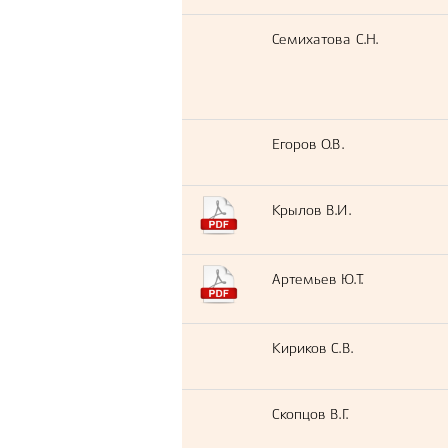
Семихатова С.Н.
Егоров О.В.
Крылов В.И.
Артемьев Ю.Т.
Кириков С.В.
Скопцов В.Г.