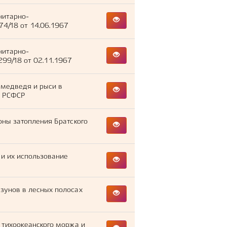
нитарно-
74/18 от 14.06.1967
нитарно-
99/18 от 02.11.1967
 медведя и рыси в
и РСФСР
оны затопления Братского
и их использование
зунов в лесных полосах
 тихоокеанского моржа и