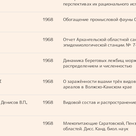
перспективах их рационального ис
1968
Обогащение промысловой фауны 
1968
Отчет Архангельской областной са
эпидемиологической станции. № 7
1968
Динамика береговых лежбищ моржа
распределением и численностью
.
1968
О заражённости вшами трёх видов 
ареалов в Волжско-Камском крае
 Денисов В.П.,
1968
Видовой состав и распространен
1968
Млекопитающие Саратовской, Пенз
областей. Дисс. Канд. биол. наук