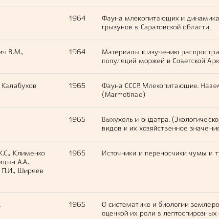
1964
Фауна млекопитающих и динамика
грызунов в Саратовской области
ч В.М.,
1964
Материалы к изучению распростра
популяций моржей в Советской Ар
, Калабухов
1965
Фауна СССР. Млекопитающие. Назе
(Marmotinae)
1965
Выхухоль и ондатра. (Экологическ
видов и их хозяйственное значени
К.С., Клименко
1965
Источники и переносчики чумы и 
ицын А.А.,
 П.И., Ширяев
.
1965
О систематике и биологии землеро
оценкой их роли в лептоспирозных