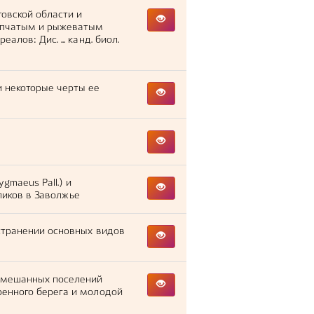
товской области и
рапчатым и рыжеватым
лов: Дис. ... канд. биол.
и некоторые черты ее
gmaeus Pall.) и
усликов в Заволжье
странении основных видов
смешанных поселений
ренного берега и молодой