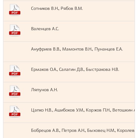
Сотников В.Н., Рябов В.М.
Валенцев А.С.
Ануфриев В.В., Мамонтов В.Н., Пунанцев Е.А.
Ермаков О.А., Салагин Д.В., Быстракова Н.В.
Ляпунов А.Н.
Цапко Н.В., Ашибоков У.М., Коржов П.Н., Ветошкин А.
Бобрецов А.В., Петров А.Н., Быховец Н.М., Королев А