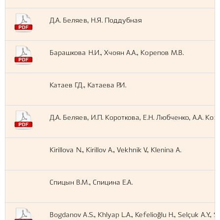
Д.А. Беляев, Н.Я. Поддубная
Барашкова Н.И., Хчоян А.А., Корепов М.В.
Катаев Г.Д., Катаева Р.И.
Д.А. Беляев, И.П. Короткова, Е.Н. Любченко, А.А. Ко
Kirillova N., Kirillov A., Vekhnik V., Klenina A.
Спицын В.М., Спицина Е.А.
Bogdanov A.S., Khlyap L.A., Kefelioğlu H., Selçuk A.Y., S