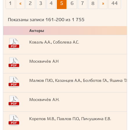
1
«
2
3
4
5
6
7
8
»
44
Показаны записи
161-200
из
1 755
Авторы
Коваль А.А., Соболева А.С.
Москвичёв А.Н
Малков П.Ю., Казанцев А.А., Болботов Г.А., Яшина Т.В.
Москвичёв А.Н.
Корепов М.В., Павлов П.О., Пичушкина Е.В.