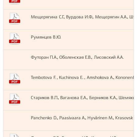
Мещерягина С.Г., Вурдова И.Ф., Мещерягин А.А., Шурк
Румянцев В.Ю.
Футоран П.А., Оболенская Е.В., Лисовский А.А.
Tembotova F. , Kuchinova E. , Amshokova A., Kononenko
Стариков В.П., Ваганова Е.А., Берников К.А., Шемякин
Panchenko D., Paasivaara A., Hyvärinen M., Krasovskij Y