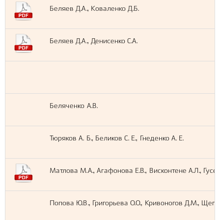
Беляев Д.А., Коваленко Д.Б.
Беляев Д.А., Денисенко С.А.
Беляченко А.В.
Тюряков А. Б., Беликов С. Е., Гнеденко А. Е.
Матлова М.А., Агафонова Е.В., Висконтене А.Л., Гусев
Попова Ю.В., Григорьева О.О., Кривоногов Д.М., Щегол