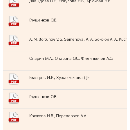
Давыдова О.Е., Есаулова Н.В., Крюкова Н.В.
Глушенков О.В.
A. N. Boltunov, V. S. Semenova, A. A. Sokolov, A. A. Kuch
Опарин М.А., Опарина О.С., Филипьечев А.О.
Быстров И.В., Хужахметова Д.Е.
Глушенков О.В.
Крюкова Н.В., Переверзев А.А.