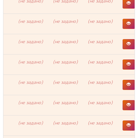
(не задано)
(не задано)
(не задано)
(не задано)
(не задано)
(не задано)
(не задано)
(не задано)
(не задано)
(не задано)
(не задано)
(не задано)
(не задано)
(не задано)
(не задано)
(не задано)
(не задано)
(не задано)
(не задано)
(не задано)
(не задано)