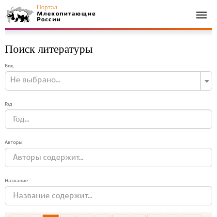
Портал
Млекопитающие
Togg
России
navi
Поиск литературы
Вид
Не выбрано...
Год
Авторы
Название