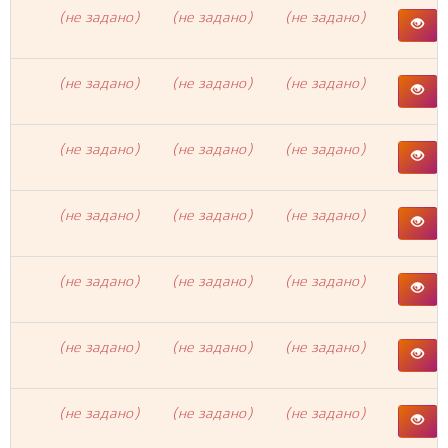
(не задано)
(не задано)
(не задано)
(не задано)
(не задано)
(не задано)
(не задано)
(не задано)
(не задано)
(не задано)
(не задано)
(не задано)
(не задано)
(не задано)
(не задано)
(не задано)
(не задано)
(не задано)
(не задано)
(не задано)
(не задано)