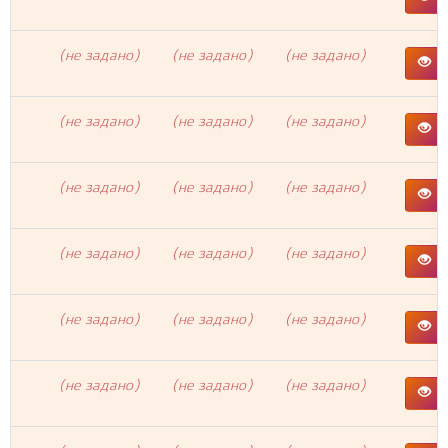
(не задано)
(не задано)
(не задано)
(не задано)
(не задано)
(не задано)
(не задано)
(не задано)
(не задано)
(не задано)
(не задано)
(не задано)
(не задано)
(не задано)
(не задано)
(не задано)
(не задано)
(не задано)