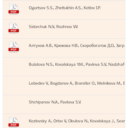
Ogurtsov S.S., Zheltukhin A.S., Kotlov I.P.
Sidorchuk N.V., Rozhnov V.V.
Алтухов А.В., Крюкова Н.В., Скоробогатов Д.О., Загре
Bulatova N.S., Kovalskaya Y.M., Pavlova S.V., Nadzhafov
Lebedev V., Bogdanov A., Brandler O., Melnikova M., Enk
Shchipanov N.A., Pavlova S.V.
Kozlovsky A., Orlov V., Okulova N., Kovalskaya J., Searle