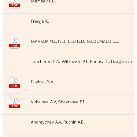
Mamaev E.G.
Fredga K.
MARKOV N.I., NEIFELD N.D., MCDONALD L.L.
Tkachenko E.A., Witkowski P.T., Radosa L., Dzagurova T.K
Pavlova S.V.
Vitkalova A.V., Shevtsova E.I.
Andreychev A.V., Ruchin A.B.