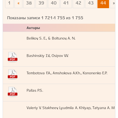
1
«
38
39
40
41
42
43
44
»
Показаны записи
1 721-1 755
из
1 755
Авторы
Belikov, S. E., & Boltunov, A. N.
Bashinskiy I.V., Osipov V.V.
Tembotova F.A., Amshokova A.Kh., Kononenko E.P.
Pallas P.S.
Valeriy V. Stakheev, Lyudmila A. Khlyap, Tatyana A. Mi