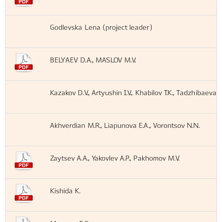
Godlevska Lena (project leader)
BELYAEV D.A., MASLOV M.V.
Kazakov D.V., Artyushin I.V., Khabilov T.K., Tadzhibaeva 
Akhverdian M.R., Liapunova E.A., Vorontsov N.N.
Zaytsev A.A., Yakovlev A.P., Pakhomov M.V.
Kishida K.