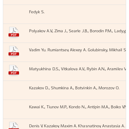
Fedyk S.
Polyakov A.V., Zima J., Searle J.B., Borodin P.M., Ladygin
Vadim Yu. Rumiantsev, Alexey A. Golubinsky, Mikhail S.
Matyukhina D.S., Vitkalova A.V., Rybin A.N., Aramilev V.V.
Kazakov D., Shumkina A., Botvinkin A., Morozov O.
Kawai K., Tiunov M.P., Kondo N., Antipin M.A., Boiko V.N
Denis V. Kazakov, Maxim A. Khasnatinov, Anastasia A. 