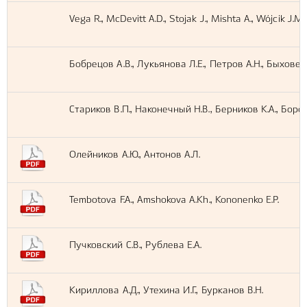
Vega R., McDevitt A.D., Stojak J., Mishta A., Wójcik J.M.,
Бобрецов А.В., Лукьянова Л.Е., Петров А.Н., Быховец
Стариков В.П., Наконечный Н.В., Берников К.А., Боро
Олейников А.Ю., Антонов А.Л.
Tembotova F.A., Amshokova A.Kh., Kononenko E.P.
Пучковский С.В., Рублева Е.А.
Кириллова А.Д., Утехина И.Г., Бурканов В.Н.