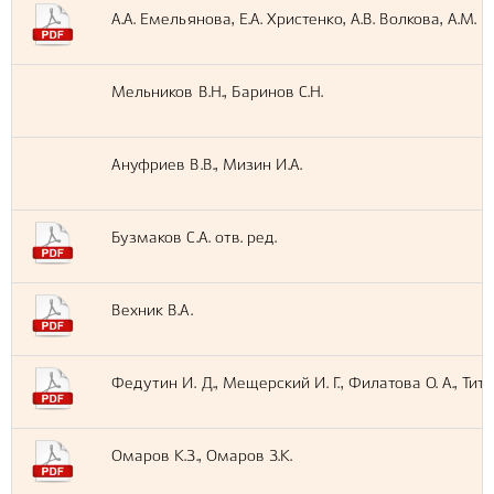
А.А. Емельянова, Е.А. Христенко, А.В. Волкова, А.М. 
Мельников В.Н., Баринов С.Н.
Ануфриев В.В., Мизин И.А.
Бузмаков С.А. отв. ред.
Вехник В.А.
Федутин И. Д., Мещерский И. Г., Филатова О. А., Титова
Омаров К.З., Омаров З.К.