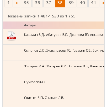
1
«
35
36
37
38
39
40
41
»
Показаны записи
1 481-1 520
из
1 755
Авторы
Казьмин В.Д., Абатуров Б.Д., Джапова Р.Р., Аюшева Е
Смирнов Д.Г., Джамирзоев Г.С., Газарян С.В., Вехник В
Жигарев И.А., Жигарев Д.И., Алпатов В.В., Лапковский
Пучковский С.
Снитько В.П., Снитько Л.В.