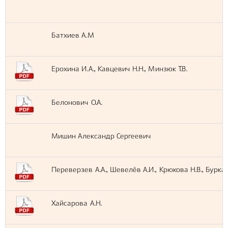
Батхиев А.М
Ерохина И.А., Кавцевич Н.Н., Минзюк Т.В.
Белонович О.А.
Мишин Александр Сергеевич
Переверзев А.А., Шевелёв А.И., Крюкова Н.В., Буркан
Хайсарова А.Н.