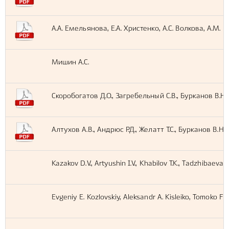
А.А. Емельянова, Е.А. Христенко, А.С. Волкова, А.М. 
Мишин А.С.
Скоробогатов Д.О., Загребельный С.В., Бурканов В.Н.
Алтухов А.В., Андрюс Р.Д., Желатт Т.С., Бурканов В.Н.
Kazakov D.V., Artyushin I.V., Khabilov T.K., Tadzhibaeva 
Evgeniy E. Kozlovskiy, Aleksandr A. Kisleiko, Tomoko F