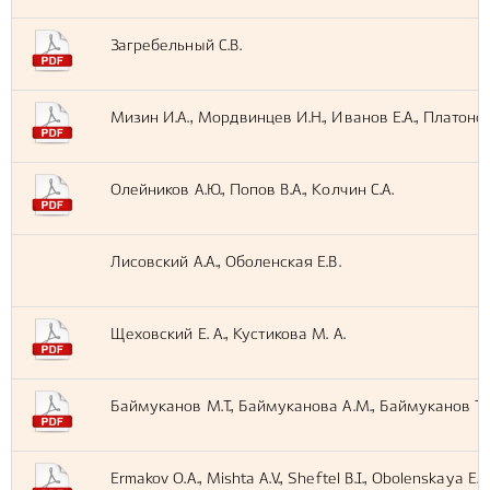
Загребельный С.В.
Мизин И.А., Мордвинцев И.Н., Иванов Е.А., Платонов Н
Олейников А.Ю., Попов В.А., Колчин С.А.
Лисовский А.А., Оболенская Е.В.
Щеховский Е. А., Кустикова М. А.
Баймуканов М.Т., Баймуканова А.М., Баймуканов Т.Т.,
Ermakov O.A., Mishta A.V., Sheftel B.I., Obolenskaya E.V.