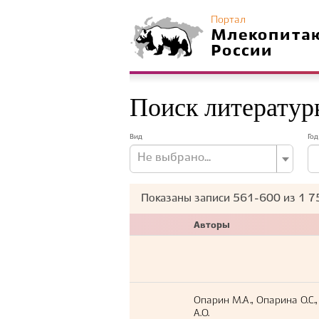
Портал
Млекопита
России
Поиск литератур
Вид
Год
Не выбрано...
Показаны записи
561-600
из
1 7
Авторы
Опарин М.А., Опарина О.С
А.О.