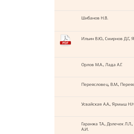
Шибанов Н.В.
Ильин В.Ю., Смирнов Д.Г., 
Орлов М.А., Лада А.Г.
Переясловец, В.М., Переяс
Усвайская А.А., Ярмыш Н.Н.
Гаранжа Т.А., Долечек Л.Л.
А.И.