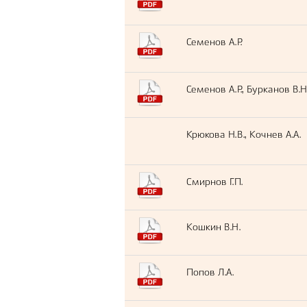
Семенов А.Р.
Семенов А.Р., Бурканов В.Н
Крюкова Н.В., Кочнев А.А.
Смирнов Г.П.
Кошкин В.Н.
Попов Л.А.