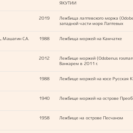
ЯКУТИИ
2019
Лежбища лаптевского моржа (Odoben
западной части моря Лаптевых
., Машагин С.А.
1988
Лежбища моржей на Камчатке
2012
Лежбище моржей (Odobenus rosmaru
Ванкарем в 2011 г.
1988
Лежбище моржей на косе Русская 
1940
Лежбище моржей на острове Прео
1958
Лежбище на острове Песчаном