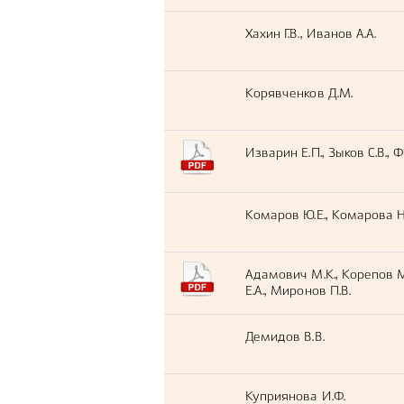
Хахин Г.В., Иванов A.A.
Корявченков Д.М.
Изварин Е.П., Зыков С.В.,
Комаров Ю.Е., Комарова Н
Адамович М.К., Корепов М
Е.А., Миронов П.В.
Демидов В.В.
Куприянова И.Ф.