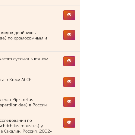
 видов-двойников
olinae) по хромосомным и
чатого суслика в южном
га в Коми АССР
кса Pipistrellus
espertilionidae) в России
исследований по
hrichtius robustus) у
а Сахалин, Россия, 2002-