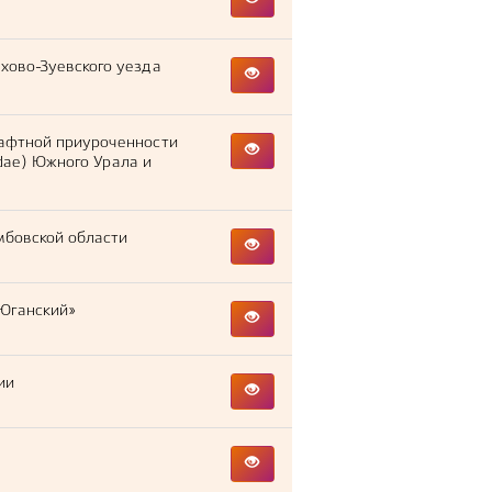
хово-Зуевского уезда
афтной приуроченности
nidae) Южного Урала и
мбовской области
«Юганский»
ии