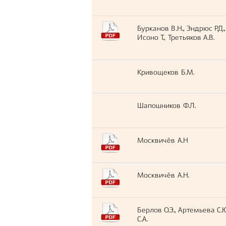
Бурканов В.Н., Эндрюс Р.Д.,
Исоно Т., Третьяков А.В.
Кривощеков Б.М.
Шапошников Ф.Л.
Москвичёв А.Н
Москвичёв А.Н.
Берлов О.Э., Артемьева С.Ю
С.А.