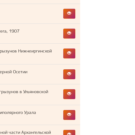
era, 1907
грызунов Нижнеиргинской
верной Осетии
рызунов в Ульяновской
иполярного Урала
ой части Архангельской