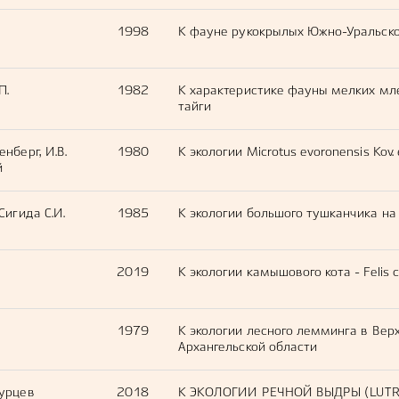
1998
К фауне рукокрылых Южно-Уральско
П.
1982
К характеристике фауны мелких м
тайги
енберг, И.В.
1980
К экологии Microtus evoronensis Kov. 
й
 Сигида С.И.
1985
К экологии большого тушканчика на
2019
К экологии камышового кота - Felis 
1979
К экологии лесного лемминга в Вер
Архангельской области
курцев
2018
К ЭКОЛОГИИ РЕЧНОЙ ВЫДРЫ (LUTRA