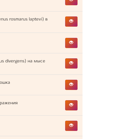
us rosmarus laptevi) в
s divergens) на мысе
Кошка
бражения