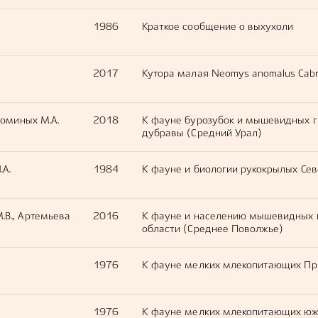
1986
Краткое сообщение о выхухоли
2017
Кутора малая Neomys anomalus Cabr
 Фоминых М.А.
2018
К фауне бурозубок и мышевидных 
дубравы (Средний Урал)
.А.
1984
К фауне и биологии рукокрылых Се
.В., Артемьева
2016
К фауне и населению мышевидных г
области (Среднее Поволжье)
1976
К фауне мелких млекопитающих Пр
1976
К фауне мелких млекопитающих южн