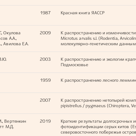
1987
Красная книга ЯАССР
Г., Окулова
2009
К распространению и изменчивости
сов А.А.,
Microtus arvalis s.l. (Rodentia, Arvic
, Авилова Е.А.
молекулярно-генетическим данным
В.Ю.
2003
К распространению и экологии крап
Подмосковье
1959
К распространению лесного леммин
2007
К распространению нетопырей компле
pipistrellus / pygmaeus (Chiroptera, V
М., Вертянкин
2019
Краткие результаты долгосрочных 
тт М.Д.
фотоидентификации серых китов (Esc
северовосточного побережья остров