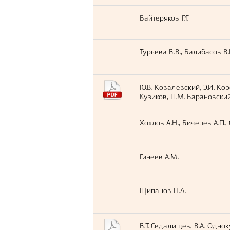
Байтеряков Р.Г.
Турьева В.В., Балибасов В.
Ю.В. Ковалевский, Э.И. Кор
Кузиков, П.М. Барановски
Хохлов А.Н., Бичерев А.П.,
Гинеев А.М.
Щипанов Н.А.
В.Т. Седалищев, В.А. Одно