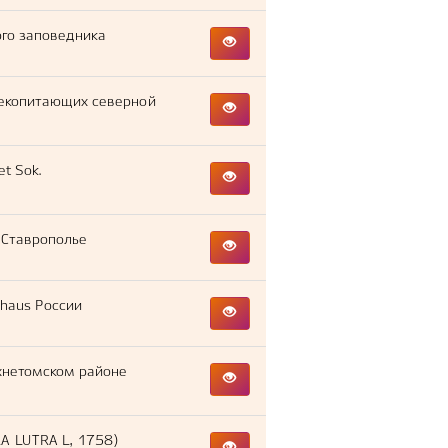
го заповедника
лекопитающих северной
et Sok.
 Ставрополье
сhaus России
хнетомском районе
 LUTRA L, 1758)