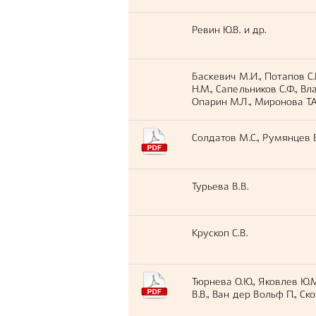
Ревин Ю.В. и др.
Баскевич М.И., Потапов С.
Н.М., Cапельников С.Ф., Вла
Опарин М.Л., Миронова Т.А.
Солдатов М.С., Румянцев 
Турьева В.В.
Крускоп С.В.
Тюрнева О.Ю., Яковлев Ю.
В.В., Ван дер Вольф П., Ско