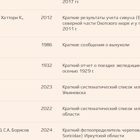
2017 гг.
 Хаттори К.,
2012
Краткие результаты учета сивуча (E
северной части Охотского моря и у 
2011 г.
1986
Краткие сообщения о выхухоли
1932
Краткий отчет о поездке экспедиции
осенью 1929 г.
2023
Краткий систематический список мл
Ульяновска
2022
Краткий систематический список м
области
, С.А. Борисов
2024
Краткий фотоопределитель черепов
Soricidae) Иркутской области