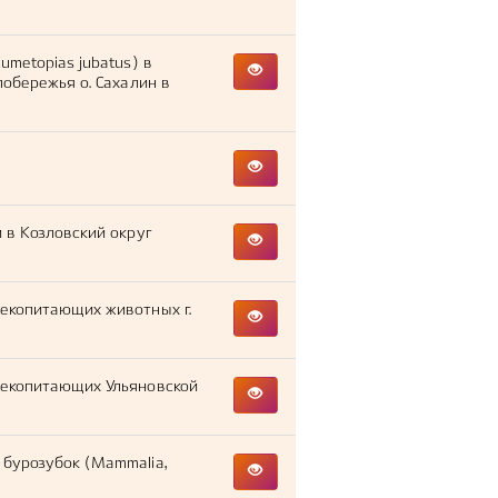
umetopias jubatus) в
побережья о. Сахалин в
 в Козловский округ
екопитающих животных г.
лекопитающих Ульяновской
 бурозубок (Mammalia,