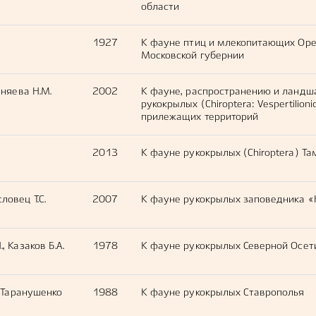
области
1927
К фауне птиц и млекопитающих Оре
Московской губернии
Яняева Н.М.
2002
К фауне, распространению и ландш
рукокрылых (Chiroptera: Vespertilio
прилежащих территорий
2013
К фауне рукокрылых (Chiroptera) Та
ловец Т.С.
2007
К фауне рукокрылых заповедника 
, Казаков Б.А.
1978
К фауне рукокрылых Северной Осет
, Таранушенко
1988
К фауне рукокрылых Ставрополья