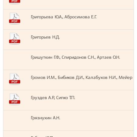
Григорьева Ю.А., Абросимова Е.Г.
Григорьев Н.Д.
Гришуткин Г.Ф., Спиридонов С.Н., Артаев О.Н.
Громов И.М., Бибиков Д.И., Калабухов Н.И., Мейер М
Груздев А.Р., Сипко Т.П.
Грязнухин А.Н.