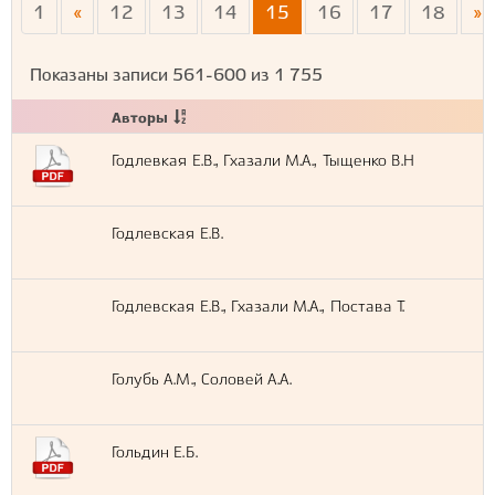
1
«
12
13
14
15
16
17
18
»
Показаны записи
561-600
из
1 755
Авторы
Годлевкая Е.В., Гхазали М.А., Тыщенко В.Н
Годлевская Е.В.
Годлевская Е.В., Гхазали М.А., Постава Т.
Голубь А.М., Соловей А.А.
Гольдин Е.Б.