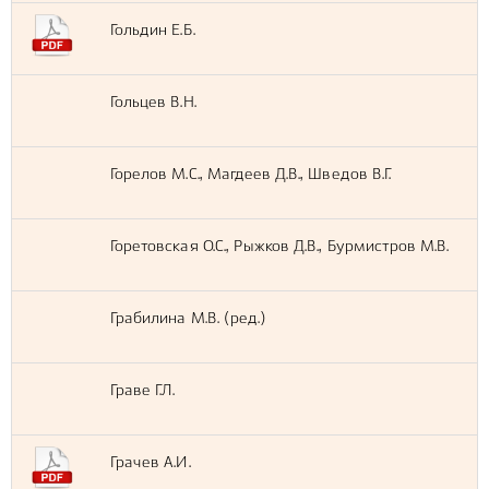
Гольдин Е.Б.
Гольцев В.Н.
Горелов М.С., Магдеев Д.В., Шведов В.Г.
Горетовская О.С., Рыжков Д.В., Бурмистров М.В.
Грабилина М.В. (ред.)
Граве Г.Л.
Грачев А.И.