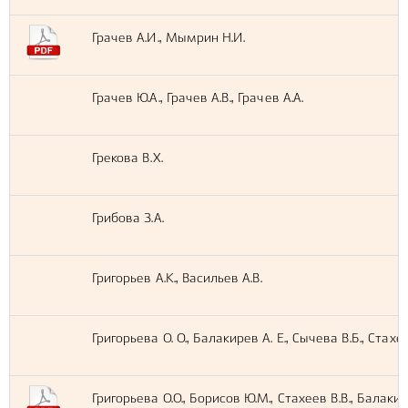
Грачев А.И., Мымрин Н.И.
Грачев Ю.А., Грачев А.В., Грачев А.А.
Грекова В.Х.
Грибова З.А.
Григорьев А.К., Васильев А.В.
Григорьева О. О., Балакирев А. Е., Сычева В.Б., Стахе
Григорьева О.О., Борисов Ю.М., Стахеев В.В., Балакир