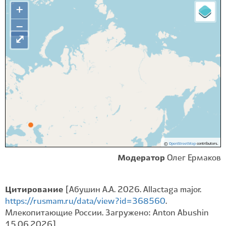
+
−
⤢
©
OpenStreetMap
contributors.
Модератор
Олег Ермаков
Цитирование
[Абушин А.А. 2026. Allactaga major.
https://rusmam.ru/data/view?id=368560
.
Млекопитающие России. Загружено: Anton Abushin
15.06.2026]