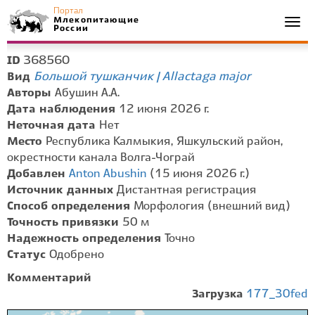
Портал
Млекопитающие
Togg
России
navi
368560
ID
Большой тушканчик | Allactaga major
Вид
Авторы
Абушин А.А.
Дата наблюдения
12 июня 2026 г.
Неточная дата
Нет
Место
Республика Калмыкия, Яшкульский район,
окрестности канала Волга-Чограй
Добавлен
Anton Abushin
(15 июня 2026 г.)
Источник данных
Дистантная регистрация
Способ определения
Морфология (внешний вид)
Точность привязки
50 м
Надежность определения
Точно
Статус
Одобрено
Комментарий
Загрузка
177_30fed